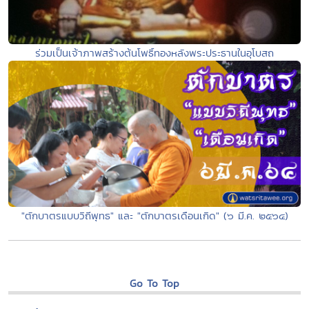
ร่วมเป็นเจ้าภาพสร้างต้นโพธิ์ทองหลังพระประธานในอุโบสถ
"ตักบาตรแบบวิถีพุทธ" และ "ตักบาตรเดือนเกิด" (๖ มี.ค. ๒๕๖๔)
Go To Top