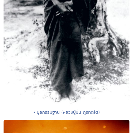
• มูลกรรมฐาน (หลวงปู่มั่น ภูริทัตโต)