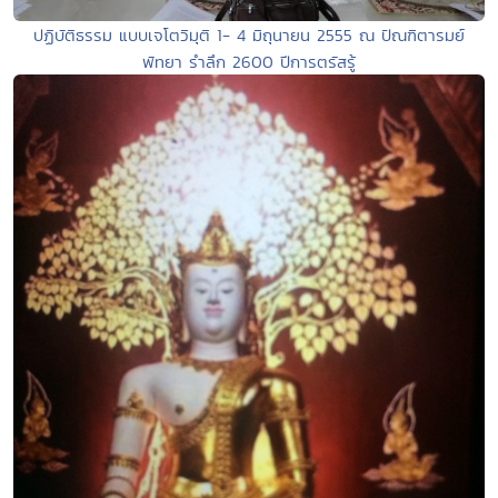
ปฏิบัติธรรม แบบเจโตวิมุติ 1- 4 มิถุนายน 2555 ณ ปัณฑิตารมย์
พัทยา รำลึก 2600 ปีการตรัสรู้