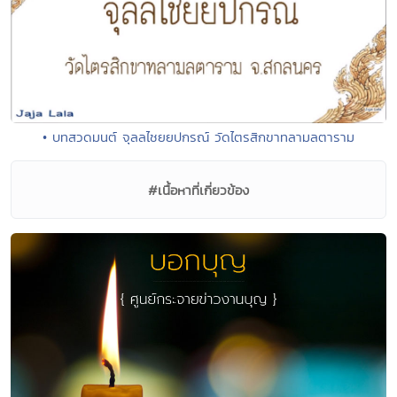
• บทสวดมนต์ จุลลไชยยปกรณ์ วัดไตรสิกขาทลามลตาราม
#เนื้อหาที่เกี่ยวข้อง