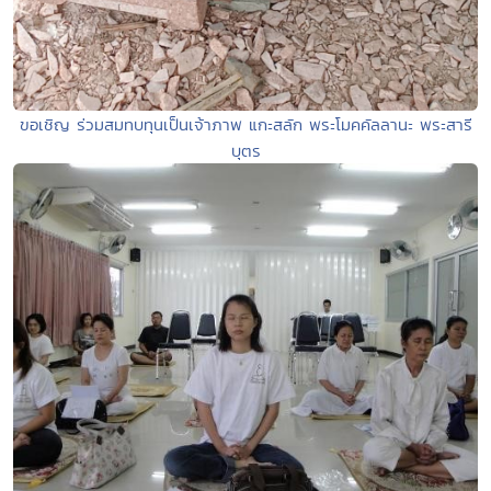
ขอเชิญ ร่วมสมทบทุนเป็นเจ้าภาพ แกะสลัก พระโมคคัลลานะ พระสารี
บุตร