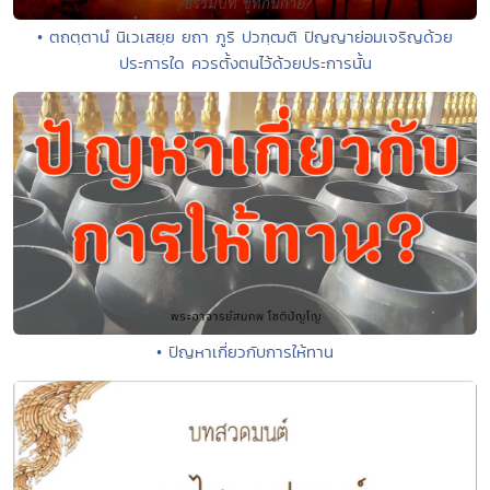
• ตถตฺตานํ นิเวเสยฺย ยถา ภูริ ปวฑฺฒติ ปัญญาย่อมเจริญด้วย
ประการใด ควรตั้งตนไว้ด้วยประการนั้น
• ปัญหาเกี่ยวกับการให้ทาน