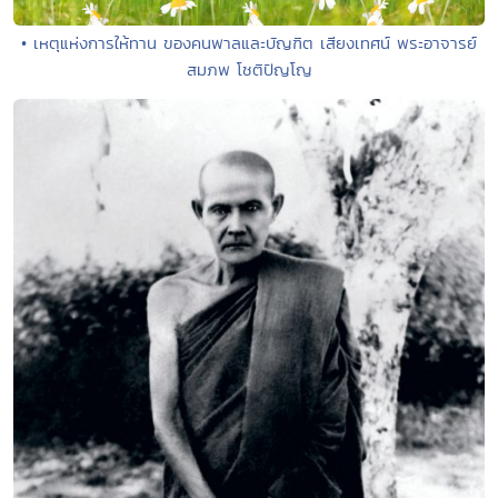
• เหตุแห่งการให้ทาน ของคนพาลและบัญฑิต เสียงเทศน์ พระอาจารย์
สมภพ โชติปัญโญ