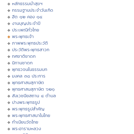
หลักธรรมนำสุขฯ
กรรมฐานประจำวันเกิด
ฮีต ๑๒ คอง ๑๔
งานบุญประจำปี
ประเพณีทั่วไทย
พระพุทธเจ้า
ภาพพระพุทธประวัติ
ประวัติพระพุทธสาวก
ทศชาติชาดก
นิทานชาดก
พุทธวจนในธรรมบท
มงคล ๓๘ ประการ
พุทธศาสนสุภาษิต
พุทธศาสนสุภาษิต ๖๒๑
สังเวชนียสถาน ๔ ตำบล
ปางพระพุทธรูป
พระพุทธรูปสำคัญ
พระพุทธศาสนาในไทย
ทำเนียบวัดไทย
พระอารามหลวง