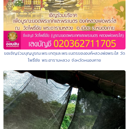
ขอเชิญร่วมบุญบูรณะพระเกตุและพระเนตรขององค์หลวงพ่อพระใส วัด
โพธิ์ชัย พระอารามหลวง จังหวัดหนองคาย