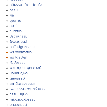
คติธรรม คำคม โดนใจ
กรรม
ศีล
บุญทาน
สมาธิ
วิปัสสนา
ปริวาสกรรม
ฟังสวดมนต์
คอร์สปฏิบัติธรรม
พระพุทธศาสนา
พระไตรปิฏก
หัวข้อธรรม
พจนานุกรมพุทธศาสน์
มิลินทปัญหา
เสียงธรรม
สถานีเพลงธรรมะ
เพลงธรรมะ/ดนตรีสมาธิ
ธรรมะปฏิบัติ
คลังแสงแห่งธรรม
บทสวดมนต์