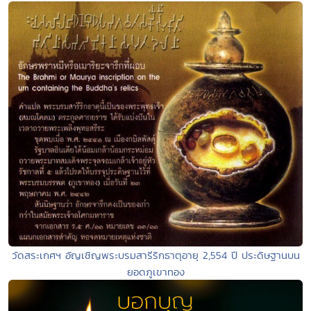
วัดสระเกศฯ อัญเชิญพระบรมสารีริกธาตุอายุ 2,554 ปี ประดิษฐานบน
ยอดภูเขาทอง