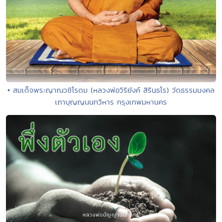
• สมเด็จพระญาณวชิโรดม (หลวงพ่อวิริยังค์ สิรินฺธโร) วัดธรรมมงคล
เถาบุญญนนทวิหาร กรุงเทพมหานคร