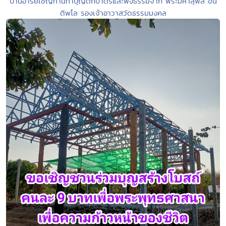
บ้านอารีย์เชิญท่านทำบุญตักบาตรและฟังธรรมจาก พระมหาสุพล ขัน
ติพโล รองเจ้าอาวาสวัดธรรมมงคล