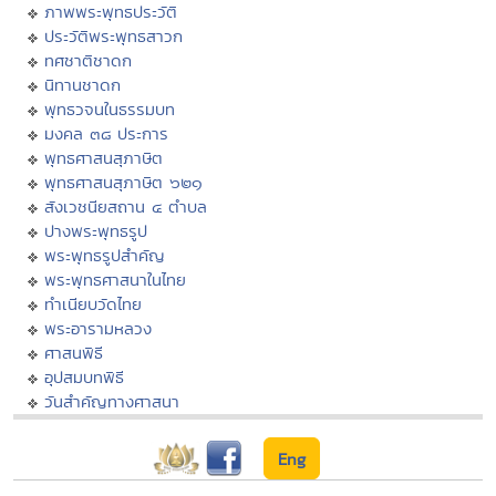
ภาพพระพุทธประวัติ
ประวัติพระพุทธสาวก
ทศชาติชาดก
นิทานชาดก
พุทธวจนในธรรมบท
มงคล ๓๘ ประการ
พุทธศาสนสุภาษิต
พุทธศาสนสุภาษิต ๖๒๑
สังเวชนียสถาน ๔ ตำบล
ปางพระพุทธรูป
พระพุทธรูปสำคัญ
พระพุทธศาสนาในไทย
ทำเนียบวัดไทย
พระอารามหลวง
ศาสนพิธี
อุปสมบทพิธี
วันสำคัญทางศาสนา
Eng