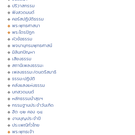
ปริวาสกรรม
ฟังสวดมนต์
คอร์สปฏิบัติธรรม
พระพุทธศาสนา
พระไตรปิฏก
หัวข้อธรรม
พจนานุกรมพุทธศาสน์
มิลินทปัญหา
เสียงธรรม
สถานีเพลงธรรมะ
เพลงธรรมะ/ดนตรีสมาธิ
ธรรมะปฏิบัติ
คลังแสงแห่งธรรม
บทสวดมนต์
หลักธรรมนำสุขฯ
กรรมฐานประจำวันเกิด
ฮีต ๑๒ คอง ๑๔
งานบุญประจำปี
ประเพณีทั่วไทย
พระพุทธเจ้า