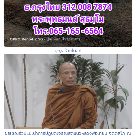
บุญสร้างโบสถ์
ขอเชิญร่วมแนะนำการปฏิบัติเจริญสติแนวหลวงพ่อเทียน จิตฺตสุโภ ณ