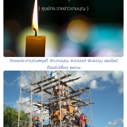
วัดชลประทานรังสฤษดิ์ จัดงานบุญ สวดมนต์-ฟังธรรม ออนไลน์
ต้อนรับปีใหม่ ๒๕๖๔