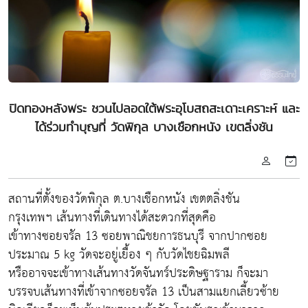
ปิดทองหลังพระ ชวนไปลอดใต้พระอุโบสถสะเดาะเคราะห์ และ
ได้ร่วมทำบุญที่ วัดพิกุล บางเชือกหนัง เขตลิ่งชัน
สถานที่ตั้งของวัดพิกุล ต.บางเชือกหนัง เขตตลิ่งชัน
กรุงเทพฯ เส้นทางที่เดินทางได้สะดวกที่สุดคือ
เข้าทางซอยจรัล 13 ซอยพาณิชยการธนบุรี จากปากซอย
ประมาณ 5 kg วัดจะอยู่เยื้อง ๆ กับวัดไชยฉิมพลี
หรืออาจจะเข้าทางเส้นทางวัดจันทร์ประดิษฐาราม ก็จะมา
บรรจบเส้นทางที่เข้าจากซอยจรัล 13 เป็นสามแยกเลี้ยวซ้าย