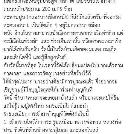
นิดเดียวก็จะเห็นซุ้มประตูทางเข้าวัด โดยขับรถเข้ามาจาก
ถนนหลักประมาณ 200 เมตร ข้าม
สะพานปูน (คลองบางเชือกหนัง) ก็ถึงวัดแล้วครับ ที่จอดรถ
สะดวกสบาย เป็นวัดเล็ก ๆ อยู่ริมคลองบางเชือก
หนัง อีกเส้นทางสามารถนั่งเรือหางยาวจากท่าเรือท่าช้าง แต่
จะมีเรือในช่วงเช้า และ ช่วงเย็นเท่านั้น หรืออาจจะเหมาเรือ
มาก็ได้เช่นกันครับ วัดนี้เป็นวัดบ้านเกิดของผมเอง ผมเกิด
และเติบโตที่นี่ และรู้สึกผูกพันธ์
กับวัดนี้มากที่สุด ในเวลานี้วัดได้เปลี่ยนแปลงไปมากแล้วตาม
กาลเวลา และถาวรวัตถุบางอย่างที่สร้างไว้ก็
ได้ชำรุดไปมาก บางอย่างต้องมีการบูรณะแล้ว จึงอยากจะ
เชิญชวนผู้มีใจบุญใจกุศลได้มาร่วมทำบุญกันที่
วัดนี้ ซึ่งบางคนอาจจะเคยมาบ้างแล้ว หรืออาจจะเคยได้ยิน
แต่ไม่รู้ว่าอยู่ตรงไหน ผมขอเป็นไกด์แนะนำ
รายละเอียดการเข้ามาทำบุญที่วัดดังต่อไปนี้
1. เข้ากราบไหว้สักการะ รูปเหมือน หลวงพ่อหวล หลวงพ่อ
ปาน ที่เด้นท์ด้านข้างพระอุโบสถ และลอดโบสถ์