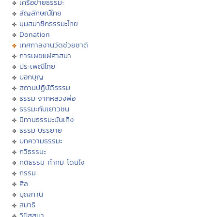
เครือข่ายธรรมะ
สัญลักษณ์ไทย
มุมสมาชิกธรรมะไทย
Donation
เทศกาลงานวัดช่วยชาติ
การเผยแผ่ศาสนา
ประเพณีไทย
บอกบุญ
สถานปฏิบัติธรรม
ธรรมะจากหลวงพ่อ
ธรรมะกับเยาวชน
นิทานธรรมะบันเทิง
ธรรมะบรรยาย
บทความธรรมะ
กวีธรรมะ
คติธรรม คำคม โดนใจ
กรรม
ศีล
บุญทาน
สมาธิ
วิปัสสนา