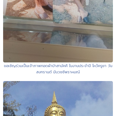
ขอเชิญร่วมเป็นเจ้าภาพทอดผ้าป่าสามัคคี ในงานประจำปี ไหว้ครูยา วัน
สงกรานต์ มีบวชชีพราหมณ์