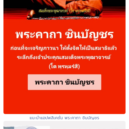
แนะนำแอปพลิเคชั่น พระคาถา ชินบัญชร