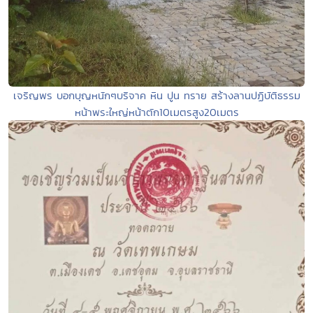
เจริญพร บอกบุญหนักๆบริจาค หิน ปูน ทราย สร้างลานปฏิบัติธรรม
หน้าพระใหญ่หน้าตัก10เมตรสูง20เมตร