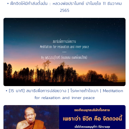
• ฝึกจิตให้มีกำลังตั้งมั่น :: หลวงพ่อปราโมทย์ ปาโมชฺโช 11 ธันวาคม
2565
• [15 นาที] สมาธิเพื่อการปล่อยวาง | โรคหายถ้าใจเบา | Meditation
for relaxation and inner peace