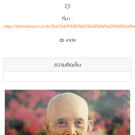
ที่มา :
http://benzamorn.co.th/%e0%b9%80%e0%b8%8a%e0%b8
4,939
ความคิดเห็น