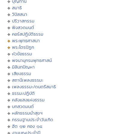
บุญทาน
สมาธิ
วิปัสสนา
ปริวาสกรรม
ฟังสวดมนต์
คอร์สปฏิบัติธรรม
พระพุทธศาสนา
พระไตรปิฏก
หัวข้อธรรม
พจนานุกรมพุทธศาสน์
มิลินทปัญหา
เสียงธรรม
สถานีเพลงธรรมะ
เพลงธรรมะ/ดนตรีสมาธิ
ธรรมะปฏิบัติ
คลังแสงแห่งธรรม
บทสวดมนต์
หลักธรรมนำสุขฯ
กรรมฐานประจำวันเกิด
ฮีต ๑๒ คอง ๑๔
งานบุญประจำปี