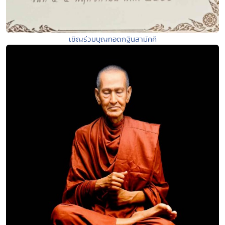
เชิญร่วมบุญทอดกฐินสามัคคี