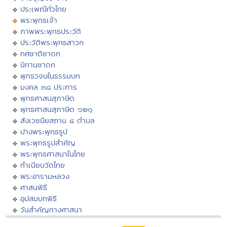
ประเพณีทั่วไทย
พระพุทธเจ้า
ภาพพระพุทธประวัติ
ประวัติพระพุทธสาวก
ทศชาติชาดก
นิทานชาดก
พุทธวจนในธรรมบท
มงคล ๓๘ ประการ
พุทธศาสนสุภาษิต
พุทธศาสนสุภาษิต ๖๒๑
สังเวชนียสถาน ๔ ตำบล
ปางพระพุทธรูป
พระพุทธรูปสำคัญ
พระพุทธศาสนาในไทย
ทำเนียบวัดไทย
พระอารามหลวง
ศาสนพิธี
อุปสมบทพิธี
วันสำคัญทางศาสนา