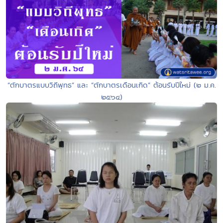
“ตักบาตรแบบวิถีพุทธ” และ “ตักบาตรเดือนเกิด” ต้อนรับปีใหม่ (๒ ม.ค.
๒๕๖๔)