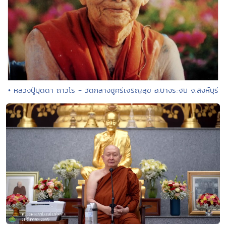
• หลวงปู่บุดดา ถาวโร - วัดกลางชูศรีเจริญสุข อ.บางระจัน จ.สิงห์บุรี