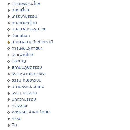
ติดต่อธรรมะไทย
สมุดเยี่ยม
เครือข่ายธรรมะ
สัญลักษณ์ไทย
มุมสมาชิกธรรมะไทย
Donation
เทศกาลงานวัดช่วยชาติ
การเผยแผ่ศาสนา
ประเพณีไทย
บอกบุญ
สถานปฏิบัติธรรม
ธรรมะจากหลวงพ่อ
ธรรมะกับเยาวชน
นิทานธรรมะบันเทิง
ธรรมะบรรยาย
บทความธรรมะ
กวีธรรมะ
คติธรรม คำคม โดนใจ
กรรม
ศีล