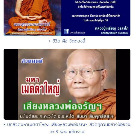
• ชีวิต คือ จิตดวงนี้
• บทสวดมหาเมตตาใหญ่ เสียงหลวงพ่อจรัญฯ สวดทุกวันอย่างน้อยวัน
ละ 3 รอบ แก้กรรม