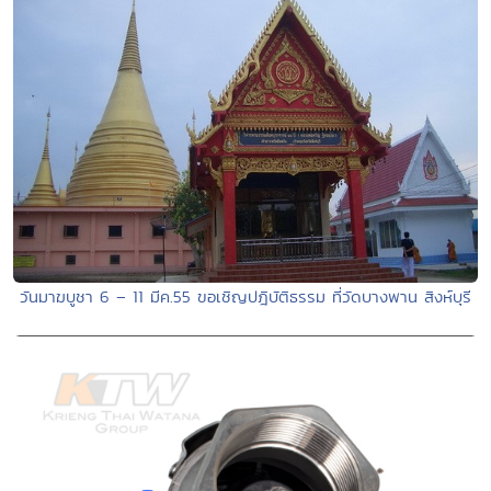
วันมาฆบูชา 6 – 11 มีค.55 ขอเชิญปฎิบัติธรรม ที่วัดบางพาน สิงห์บุรี