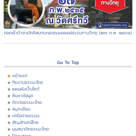
ทอดผ้าป่าสามัคคีสมทบกองทุนเผยแผ่ธรรมทางวิทยุ (๒๗ ก.พ. ๒๕๖๕)
Go To Top
หน้าแรก
ทีมงานธรรมะไทย
แผนผังเว็บไซต์
ค้นหาข้อมูล
ติดต่อธรรมะไทย
สมุดเยี่ยม
เครือข่ายธรรมะ
สัญลักษณ์ไทย
มุมสมาชิกธรรมะไทย
Donation