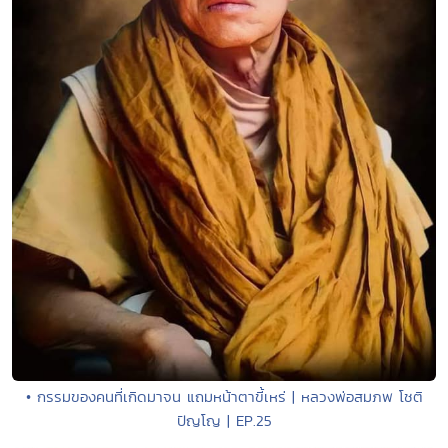
• กรรมของคนที่เกิดมาจน แถมหน้าตาขี้เหร่ | หลวงพ่อสมภพ โชติ
ปัญโญ | EP.25