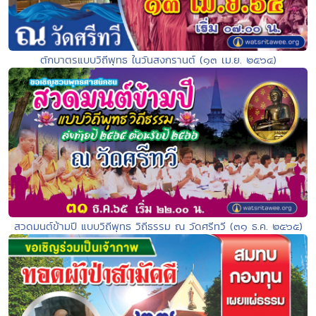
ตักบาตรแบบวิถีพุทธ ในวันสงกรานต์ (๑๓ เม.ย. ๒๕๖๔)
สวดมนต์ข้ามปี แบบวิถีพุทธ วิถีธรรม ณ วัดศรีทวี (๓๑ ธ.ค. ๒๕๖๕)