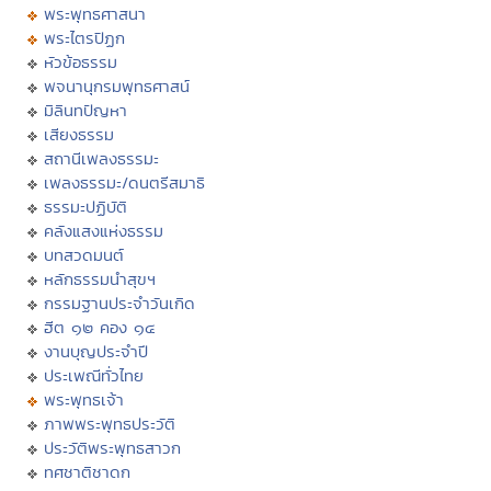
พระพุทธศาสนา
พระไตรปิฏก
หัวข้อธรรม
พจนานุกรมพุทธศาสน์
มิลินทปัญหา
เสียงธรรม
สถานีเพลงธรรมะ
เพลงธรรมะ/ดนตรีสมาธิ
ธรรมะปฏิบัติ
คลังแสงแห่งธรรม
บทสวดมนต์
หลักธรรมนำสุขฯ
กรรมฐานประจำวันเกิด
ฮีต ๑๒ คอง ๑๔
งานบุญประจำปี
ประเพณีทั่วไทย
พระพุทธเจ้า
ภาพพระพุทธประวัติ
ประวัติพระพุทธสาวก
ทศชาติชาดก