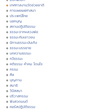
เทศกาลงานวัดช่วยชาติ
การเผยแผ่ศาสนา
ประเพณีไทย
บอกบุญ
สถานปฏิบัติธรรม
ธรรมะจากหลวงพ่อ
ธรรมะกับเยาวชน
นิทานธรรมะบันเทิง
ธรรมะบรรยาย
บทความธรรมะ
กวีธรรมะ
คติธรรม คำคม โดนใจ
กรรม
ศีล
บุญทาน
สมาธิ
วิปัสสนา
ปริวาสกรรม
ฟังสวดมนต์
คอร์สปฏิบัติธรรม