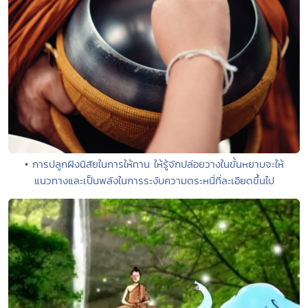
• การปลูกฝังนิสัยในการให้ทาน ให้รู้จักปล่อยวางในขั้นหยาบจะให้
แนวทางและเป็นพลังในการระงับความตระหนี่ที่ละเอียดขึ้นไป