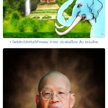
• โพธิสัตว์ฉัททันต์คำกลอน ภาค๓ ประพันธ์โดย สืบ ธรรมไทย