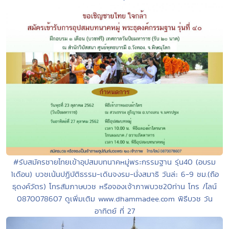
#รับสมัครชายไทยเข้าอุปสมบทนาคหมู่พระกรรมฐาน รุ่น40 (อบรม
1เดือน) บวชเน้นปฏิบัติธรรม-เดินจงรม-นั่งสมาธิ วันล่ะ 6-9 ชม.(ถือ
ธุดงค์วัตร) โทรสัมภาษบวช หรือจองเจ้าภาพบวช20ท่าน โทร /ไลน์
0870078607 ดูเพิ่มเติม www.dhammadee.com พิธีบวช วัน
อาทิตย์ ที่ 27