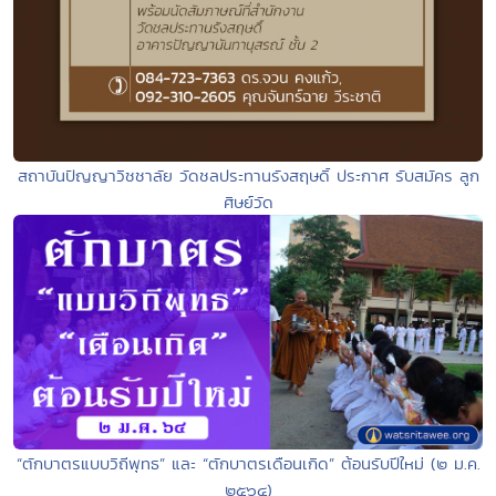
สถาบันปัญญาวิชชาลัย วัดชลประทานรังสฤษดิ์ ประกาศ รับสมัคร ลูก
ศิษย์วัด
“ตักบาตรแบบวิถีพุทธ” และ “ตักบาตรเดือนเกิด” ต้อนรับปีใหม่ (๒ ม.ค.
๒๕๖๔)