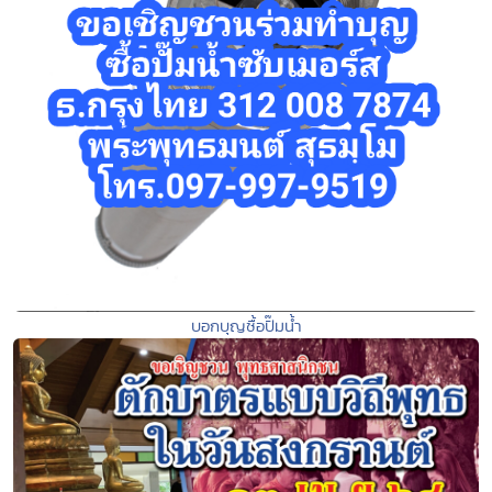
บอกบุญซื้อปั๊มน้ำ