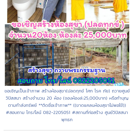
ขอเชิญเป็นเจ้าภาพ สร้างห้องสุขา(ปลดทุกข์ โศก โรค ภัย) ถวายศูนย์
วิปัสสนา สร้างจำนวน 20 ห้อง (จองห้องล่ะ25,000บาท) หรือทำบุญ
ตามกำลังทรัพย์ **ติดชื่อเจ้าภาพ** ((ขาดแคลนห้องสุขาไม่พอใช้))
#สอบถาม โทร/ไลน์ 082-2205051 #สถานที่ก่อสร้าง ศูนย์วิปัสสนา
พุทธภ