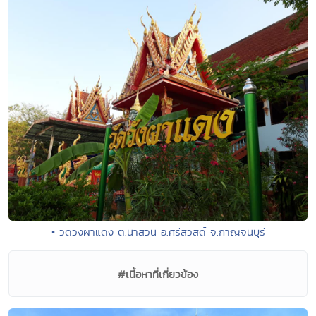
• วัดวังผาแดง ต.นาสวน อ.ศรีสวัสดิ์ จ.กาญจนบุรี
#เนื้อหาที่เกี่ยวข้อง