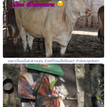
ขอมาเป็นหนึ่งสะพานบุญ ช่วยชีวิตแม่โคท้องแก่ กำลังจะถูกส่งฆ่า