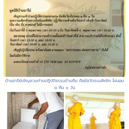
บ้านอารีย์เชิญชวนท่านปฎิบัติธรรมข้ามคืน ถือข้อวัตรเนสัชชิก ไม่นอน
๑ คืน ๑ วัน