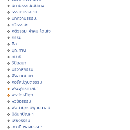
นิทานธรรมะบันเทิง
ธรรมะบรรยาย
บทความธรรมะ
กวีธรรมะ
คติธรรม คำคม โดนใจ
กรรม
ศีล
บุญทาน
สมาธิ
วิปัสสนา
ปริวาสกรรม
ฟังสวดมนต์
คอร์สปฏิบัติธรรม
พระพุทธศาสนา
พระไตรปิฏก
หัวข้อธรรม
พจนานุกรมพุทธศาสน์
มิลินทปัญหา
เสียงธรรม
สถานีเพลงธรรมะ