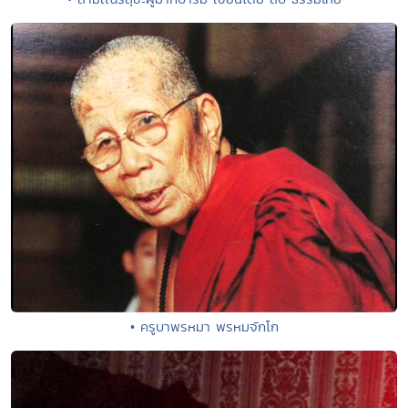
• ครูบาพรหมา พรหมจักโก