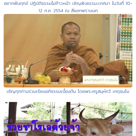
อยากพ้นทุกข์ ปฏิบัติธรรมไม่ก้าวหน้า เชิญฟังธรรมะเทศนา ในวันที่ 10-
12 ก.ค. 2554 ณ สี่แยกพรานนก
เชิญทุกท่านร่วมเรียนอภิธรรมเบื้องต้น โดยพระครูสมุห์ทวี เกตุธมฺโม