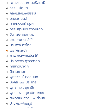
เพลงธรรมะ/ดนตรีสมาธิ
ธรรมะปฏิบัติ
คลังแสงแห่งธรรม
บทสวดมนต์
หลักธรรมนำสุขฯ
กรรมฐานประจำวันเกิด
ฮีต ๑๒ คอง ๑๔
งานบุญประจำปี
ประเพณีทั่วไทย
พระพุทธเจ้า
ภาพพระพุทธประวัติ
ประวัติพระพุทธสาวก
ทศชาติชาดก
นิทานชาดก
พุทธวจนในธรรมบท
มงคล ๓๘ ประการ
พุทธศาสนสุภาษิต
พุทธศาสนสุภาษิต ๖๒๑
สังเวชนียสถาน ๔ ตำบล
ปางพระพุทธรูป