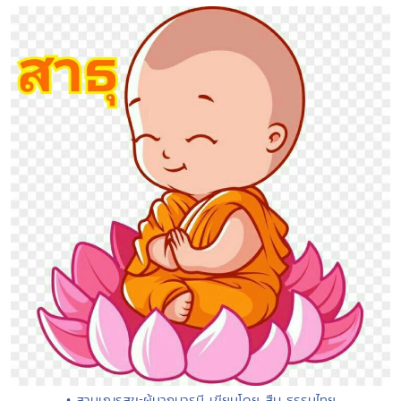
• สามเณรสุขะผู้มากบารมี เขียนโดย สืบ ธรรมไทย