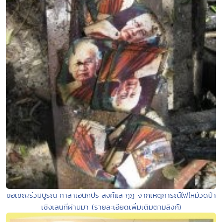
ขอเชิญร่วมบูรณะศาลาเอนกประสงค์และกุฏิ จากเหตุการณ์ไฟไหม้วัดป่า
เชิงเลนที่ผ่านมา (รายละเอียดเพิ่มเติมตามลิงค์)