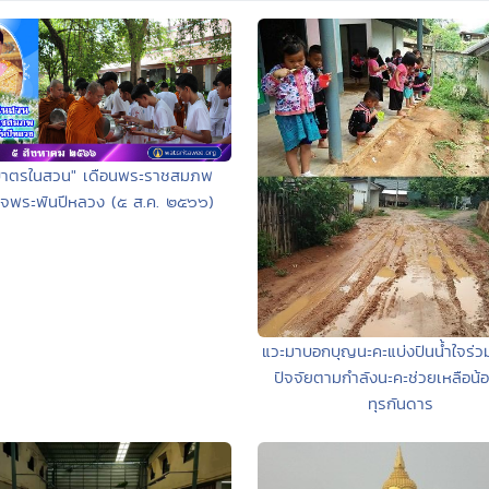
บาตรในสวน" เดือนพระราชสมภพ
็จพระพันปีหลวง (๕ ส.ค. ๒๕๖๖)
แวะมาบอกบุญนะคะแบ่งปันน้ำใจร่ว
ปัจจัยตามกำลังนะคะช่วยเหลือน้อ
ทุรกันดาร