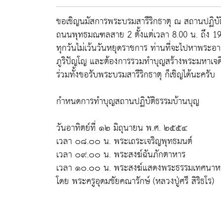
ขอเชิญนมัสการพระบรมสารีริกธาตุ ณ สถานปฏิบั
ถนนพุทธมณฑลสาย 2 ตั้งแต่เวลา 8.00 น. ถึง 19
ทุกวันไม่เว้นวันหยุดราชการ ท่านที่จะไปหาพระอา
ภูริปัญโญ และต้องการรวมทำบุญสร้างพระมหาเจดี
ร่วมทั้งขอรับพระบรมสารีริกธาตุ ก็เชิญได้นะครับ
กำหนดการทำบุญสถานปฏิบัติธรรมบ้านบุญ
วันอาทิตย์ที่ ๑๒ มิถุนายน พ.ศ. ๒๕๕๔
เวลา ๐๘.๐๐ น. พระเถระเจริญพุทธมนต์
เวลา ๐๙.๐๐ น. พระสงฆ์ฉันภักตาหาร
เวลา ๑๐.๐๐ น. พระสงฆ์แสดงพระธรรมเทศนาหนึ
โดย พระครูอุดมชัยคณารักษ์ (หลวงปู่ศรี สิริธโร)