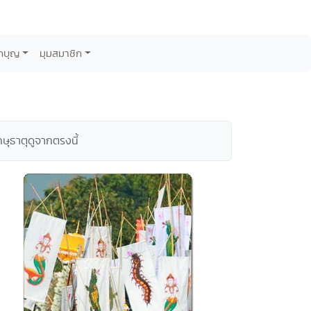
กบุญ
มุมสมาชิก
ุธาตุดูจากตรงนี้