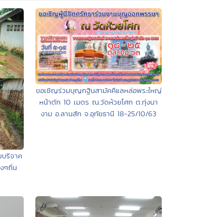
ขอเชิญร่วมบุญกฐินสามัคคีแลหล่อพระใหญ่
หน้าตัก 10 เมตร ณ.วัดห้วยโศก ต.ทุ่งนา
งาม อ.ลานสัก จ.อุทัยธานี 18-25/10/63
มบริจาค
งๆถิ่น