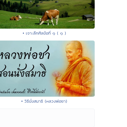
• เจาะลึกศีลข้อที่ ๑ ( ๑ )
• วิธีนั่งสมาธิ (หลวงพ่อชา)