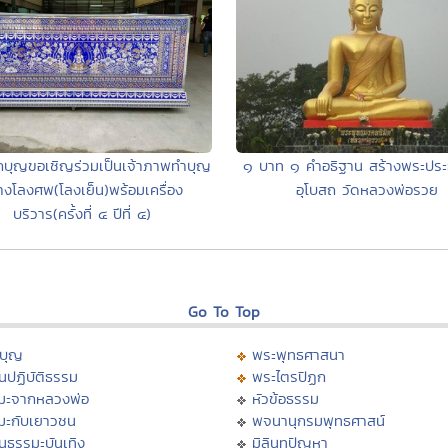
กบุญขอเชิญร่วมเป็นเจ้าภาพทำบุญ
๑ บาท ๑ คำอธิฐาน สร้างพระประ
างโลงศพ(โลงเย็น)พร้อมเครื่อง
อุโบสถ วัดหลวงพ่อรวย
บริวาร(ครั้งที่ ๔ ปีที่ ๔)
Go To Top
บุญ
พระพุทธศาสนา
นปฏิบัติธรรม
พระไตรปิฏก
มะจากหลวงพ่อ
หัวข้อธรรม
มะกับเยาวชน
พจนานุกรมพุทธศาสน์
นธรรมะบันเทิง
มิลินทปัญหา