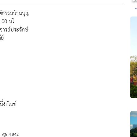
ติธรรมบ้านบุญ
.00 นใ
จารย์ประจักษ์
ย์
่งกัณฑ์
4,942