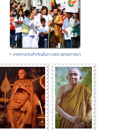
• เทศกาลวันสำคัญในทางพระพุทธศาสนา