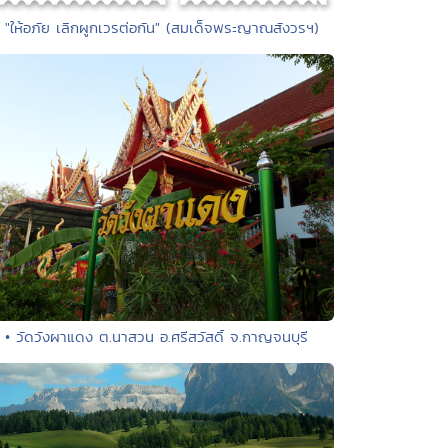
• "ให้อภัย เลิกผูกเวรต่อกัน" (สมเด็จพระญาณสังวรฯ)
• วัดวังผาแดง ต.นาสวน อ.ศรีสวัสดิ์ จ.กาญจนบุรี