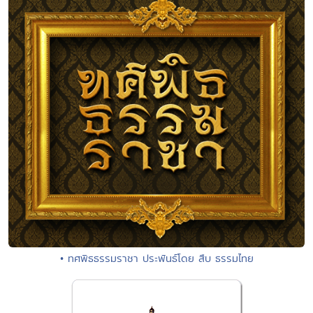
• ทศพิธธรรมราชา ประพันธ์โดย สืบ ธรรมไทย