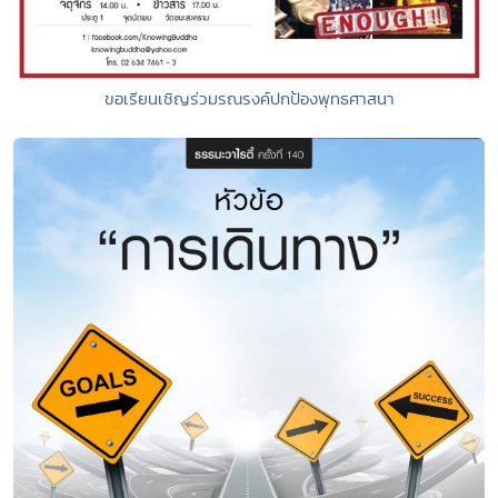
ขอเรียนเชิญร่วมรณรงค์ปกป้องพุทธศาสนา