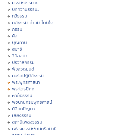
ธรรมะบรรยาย
บทความธรรมะ
กวีธรรมะ
คติธรรม คำคม โดนใจ
กรรม
ศีล
บุญทาน
สมาธิ
วิปัสสนา
ปริวาสกรรม
ฟังสวดมนต์
คอร์สปฏิบัติธรรม
พระพุทธศาสนา
พระไตรปิฏก
หัวข้อธรรม
พจนานุกรมพุทธศาสน์
มิลินทปัญหา
เสียงธรรม
สถานีเพลงธรรมะ
เพลงธรรมะ/ดนตรีสมาธิ