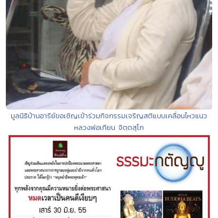
มูลนิธิบ้านอารีย์ขอเชิญเข้าร่วมกิจกรรมเจริญสติแบบเคลื่อนไหวแนว
หลวงพ่อเทียน จิตฺตสุโภ