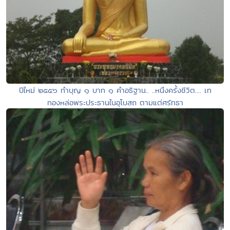
ปีใหม่ ๒๕๕๖ ทำบุญ ๑ บาท ๑ คำอธิฐาน.. ..หนึงครั้งชีวิต.... เท
ทองหล่อพระประธานในอุโบสถ ตามแต่ศรัทธา