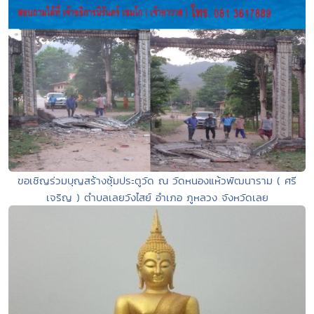
ขอเชิญร่วมบุญสร้างซุ้มประตูวัด ณ วัดหนองแห้วพัฒนาราม ( ศรี
เจริญ ) ตำบลเลยวังไสย์ อำเภอ ภูหลวง จังหวัดเลย