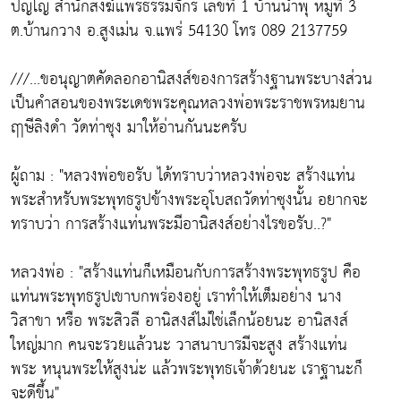
ปญโญ สำนักสงฆ์แพร่ธรรมจักร เลขที่ 1 บ้านน้ำพุ หมู่ที่ 3
ต.บ้านกวาง อ.สูงเม่น จ.แพร่ 54130 โทร 089 2137759
///...ขอนุญาตคัดลอกอานิสงส์ของการสร้างฐานพระบางส่วน
เป็นคำสอนของพระเดชพระคุณหลวงพ่อพระราชพรหมยาน
ฤาษีลิงดำ วัดท่าซุง มาให้อ่านกันนะครับ
ผู้ถาม : "หลวงพ่อขอรับ ได้ทราบว่าหลวงพ่อจะ สร้างแท่น
พระสำหรับพระพุทธรูปข้างพระอุโบสถวัดท่าซุงนั้น อยากจะ
ทราบว่า การสร้างแท่นพระมีอานิสงส์อย่างไรขอรับ..?"
หลวงพ่อ : "สร้างแท่นก็เหมือนกับการสร้างพระพุทธรูป คือ
แท่นพระพุทธรูปเขาบกพร่องอยู่ เราทำให้เต็มอย่าง นาง
วิสาขา หรือ พระสิวลี อานิสงส์ไม่ใช่เล็กน้อยนะ อานิสงส์
ใหญ่มาก คนจะรวยแล้วนะ วาสนาบารมีจะสูง สร้างแท่น
พระ หนุนพระให้สูงน่ะ แล้วพระพุทธเจ้าด้วยนะ เราฐานะก็
จะดีขึ้น"