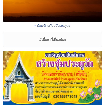
• ธัมมจักรกัปปวัตตนสูตร
#เนื้อหาที่เกี่ยวข้อง