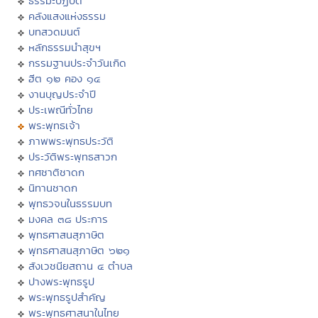
ธรรมะปฏิบัติ
คลังแสงแห่งธรรม
บทสวดมนต์
หลักธรรมนำสุขฯ
กรรมฐานประจำวันเกิด
ฮีต ๑๒ คอง ๑๔
งานบุญประจำปี
ประเพณีทั่วไทย
พระพุทธเจ้า
ภาพพระพุทธประวัติ
ประวัติพระพุทธสาวก
ทศชาติชาดก
นิทานชาดก
พุทธวจนในธรรมบท
มงคล ๓๘ ประการ
พุทธศาสนสุภาษิต
พุทธศาสนสุภาษิต ๖๒๑
สังเวชนียสถาน ๔ ตำบล
ปางพระพุทธรูป
พระพุทธรูปสำคัญ
พระพุทธศาสนาในไทย