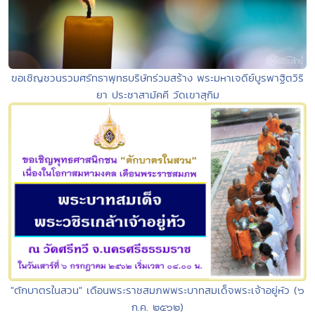
ขอเชิญชวนรวมศรัทธาพุทธบริษัทร่วมสร้าง พระมหาเจดีย์บูรพาฐิตวิริ
ยา ประชาสามัคคี วัดเขาสุกิม
"ตักบาตรในสวน" เดือนพระราชสมภพพระบาทสมเด็จพระเจ้าอยู่หัว (๖
ก.ค. ๒๕๖๒)