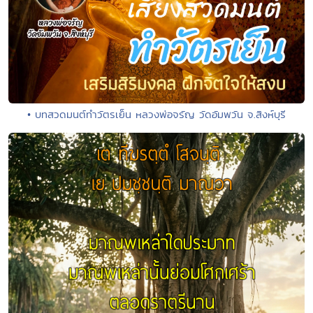
• บทสวดมนต์ทำวัตรเย็น หลวงพ่อจรัญ วัดอัมพวัน จ.สิงห์บุรี