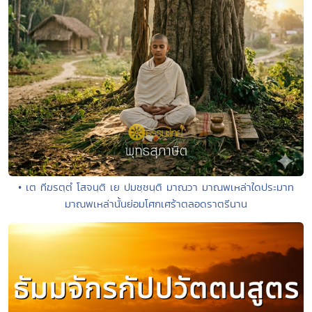
• เต ทีฆรตฺตํ โสจนฺติ เย ปมชฺชนฺติ มาณวา มาณพเหล่าใดประมาท
มาณพเหล่านั้นย่อมโศกเศร้าตลอดราตรีนาน