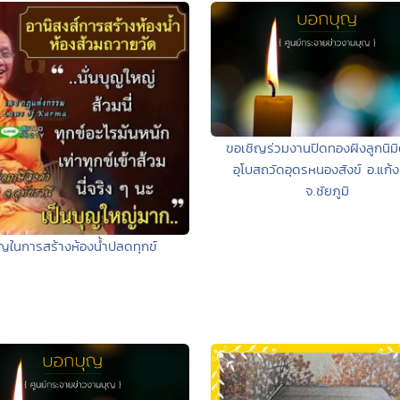
ขอเชิญร่วมงานปิดทองฝังลูกนิม
อุโบสถวัดอุดรหนองสังข์ อ.แก้ง
จ.ชัยภูมิ
ุญในการสร้างห้องน้ำปลดทุกข์