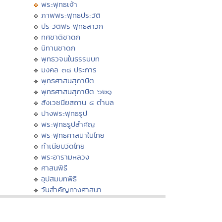
พระพุทธเจ้า
ภาพพระพุทธประวัติ
ประวัติพระพุทธสาวก
ทศชาติชาดก
นิทานชาดก
พุทธวจนในธรรมบท
มงคล ๓๘ ประการ
พุทธศาสนสุภาษิต
พุทธศาสนสุภาษิต ๖๒๑
สังเวชนียสถาน ๔ ตำบล
ปางพระพุทธรูป
พระพุทธรูปสำคัญ
พระพุทธศาสนาในไทย
ทำเนียบวัดไทย
พระอารามหลวง
ศาสนพิธี
อุปสมบทพิธี
วันสำคัญทางศาสนา