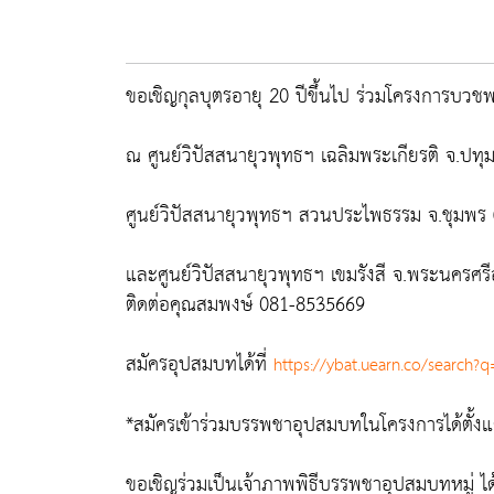
ขอเชิญกุลบุตรอายุ 20 ปีขึ้นไป ร่วมโครงการบวช
ณ ศูนย์วิปัสสนายุวพุทธฯ เฉลิมพระเกียรติ จ.ปทุมธ
ศูนย์วิปัสสนายุวพุทธฯ สวนประไพธรรม จ.ชุมพร (ศ
และศูนย์วิปัสสนายุวพุทธฯ เขมรังสี จ.พระนครศรีอ
ติดต่อคุณสมพงษ์ 081-8535669
สมัครอุปสมบทได้ที่
https://ybat.uearn.co/search?
*สมัครเข้าร่วมบรรพชาอุปสมบทในโครงการได้ตั้งแต่
ขอเชิญร่วมเป็นเจ้าภาพพิธีบรรพชาอุปสมบทหมู่ ได