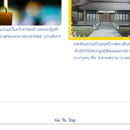
ญร่วมเป็นเจ้าภาพสร้างลานปฎิบัติ
ะพุทธเมตตาอุดมทรัพย์ (ปางลีลา)
ขอเชิญร่วมทำบุญสร้างพระอุโ
สำนักวิปัสสนามูลนิธิแนบมหานีร
ต.บางกระทึก อ.สามพราน จ.น
Go To Top