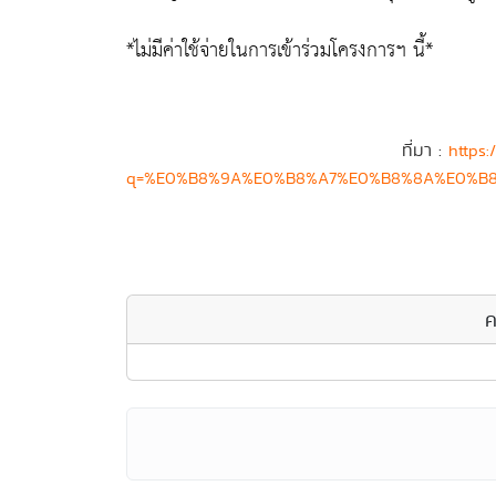
*ไม่มีค่าใช้จ่ายในการเข้าร่วมโครงการฯ นี้*
ที่มา :
https:
q=%E0%B8%9A%E0%B8%A7%E0%B8%8A%E0%B8%
ค