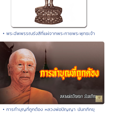
• พระฉัพพรรณรังสีที่แผ่จากพระกายพระพุทธเจ้า
• การทำบุญที่ถูกต้อง หลวงพ่อปัญญา นันทภิกขุ