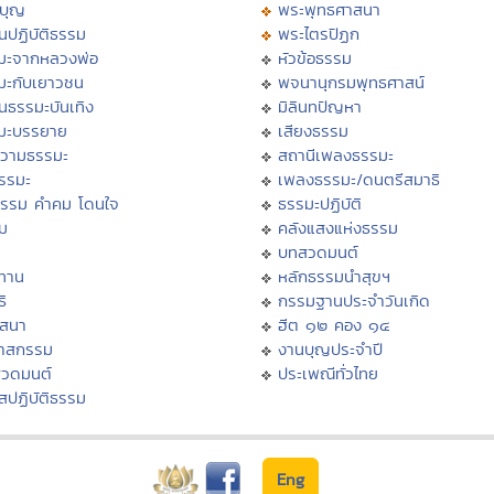
บุญ
พระพุทธศาสนา
นปฏิบัติธรรม
พระไตรปิฏก
มะจากหลวงพ่อ
หัวข้อธรรม
มะกับเยาวชน
พจนานุกรมพุทธศาสน์
นธรรมะบันเทิง
มิลินทปัญหา
มะบรรยาย
เสียงธรรม
วามธรรมะ
สถานีเพลงธรรมะ
ธรรมะ
เพลงธรรมะ/ดนตรีสมาธิ
ธรรม คำคม โดนใจ
ธรรมะปฏิบัติ
ม
คลังแสงแห่งธรรม
บทสวดมนต์
ทาน
หลักธรรมนำสุขฯ
ิ
กรรมฐานประจำวันเกิด
สสนา
ฮีต ๑๒ คอง ๑๔
วาสกรรม
งานบุญประจำปี
สวดมนต์
ประเพณีทั่วไทย
สปฏิบัติธรรม
Eng