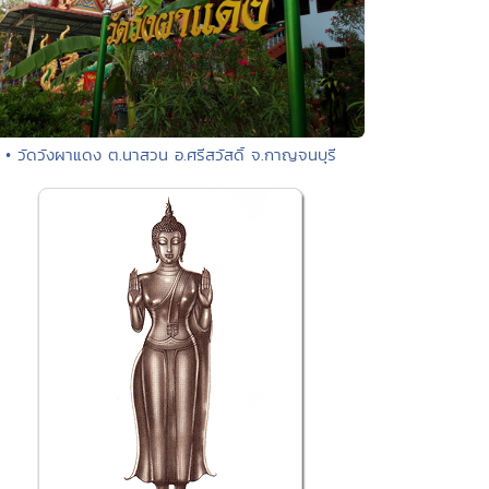
• วัดวังผาแดง ต.นาสวน อ.ศรีสวัสดิ์ จ.กาญจนบุรี