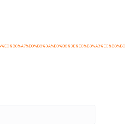
8%9A%E0%B8%A7%E0%B8%8A%E0%B8%9E%E0%B8%A3%E0%B8%B0