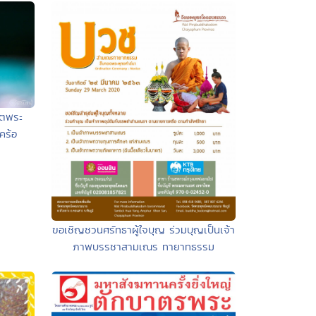
ิตพระ
คร้อ
ขอเชิญชวนศรัทธาผู้ใจบุญ ร่วมบุญเป็นเจ้า
ภาพบรรชาสามเณร ทายาทธรรม