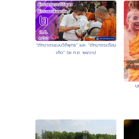
“ตักบาตรแบบวิถีพุทธ” และ “ตักบาตรเดือน
เกิด” (๒ ก.ย. ๒๕๖๖)
บ