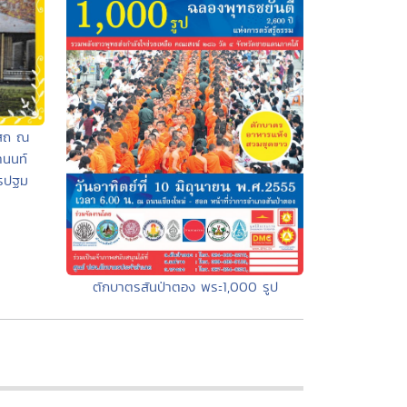
บสถ ณ
านนท์
ครปฐม
ตักบาตรสันป่าตอง พระ1,000 รูป