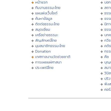
หน้าแรก
บอก
ทีมงานธรรมะไทย
สถา
แผนผังเว็บไซต์
ธรร
ค้นหาข้อมูล
ธรร
ติดต่อธรรมะไทย
นิทา
สมุดเยี่ยม
ธรร
เครือข่ายธรรมะ
บทค
สัญลักษณ์ไทย
กวี
มุมสมาชิกธรรมะไทย
คติ
Donation
กรร
เทศกาลงานวัดช่วยชาติ
ศีล
การเผยแผ่ศาสนา
บุญ
ประเพณีไทย
สมาธ
วิปั
ปริ
ฟัง
คอร์