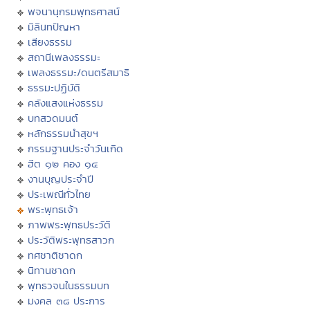
พจนานุกรมพุทธศาสน์
มิลินทปัญหา
เสียงธรรม
สถานีเพลงธรรมะ
เพลงธรรมะ/ดนตรีสมาธิ
ธรรมะปฏิบัติ
คลังแสงแห่งธรรม
บทสวดมนต์
หลักธรรมนำสุขฯ
กรรมฐานประจำวันเกิด
ฮีต ๑๒ คอง ๑๔
งานบุญประจำปี
ประเพณีทั่วไทย
พระพุทธเจ้า
ภาพพระพุทธประวัติ
ประวัติพระพุทธสาวก
ทศชาติชาดก
นิทานชาดก
พุทธวจนในธรรมบท
มงคล ๓๘ ประการ