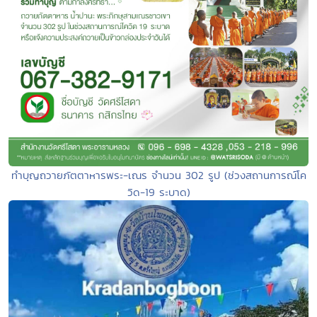
ทำบุญถวายภัตตาหารพระ-เณร จำนวน 302 รูป (ช่วงสถานการณ์โค
วิด-19 ระบาด)