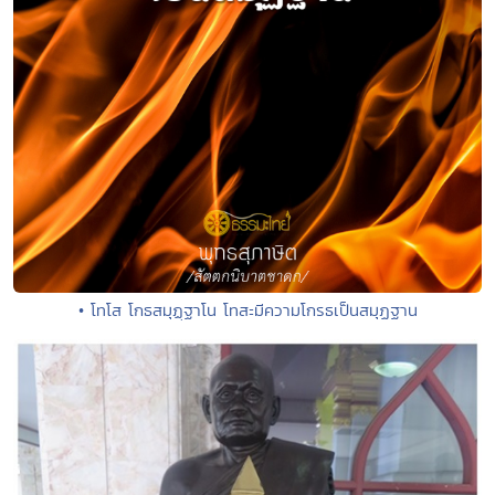
• โทโส โกธสมุฏฺฐาโน โทสะมีความโกรธเป็นสมุฏฐาน