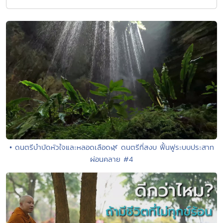
• ดนตรีบำบัดหัวใจและหลอดเลือด🌿 ดนตรีที่สงบ ฟื้นฟูระบบประสาท
ผ่อนคลาย #4