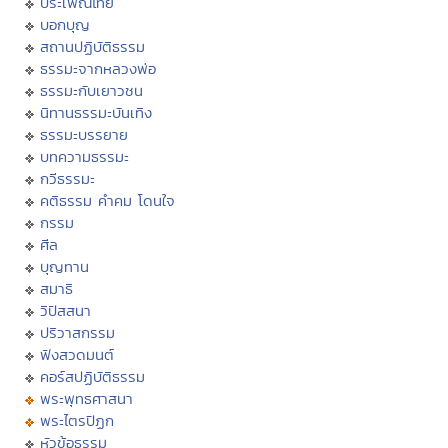
ประเพณีไทย
บอกบุญ
สถานปฏิบัติธรรม
ธรรมะจากหลวงพ่อ
ธรรมะกับเยาวชน
นิทานธรรมะบันเทิง
ธรรมะบรรยาย
บทความธรรมะ
กวีธรรมะ
คติธรรม คำคม โดนใจ
กรรม
ศีล
บุญทาน
สมาธิ
วิปัสสนา
ปริวาสกรรม
ฟังสวดมนต์
คอร์สปฏิบัติธรรม
พระพุทธศาสนา
พระไตรปิฏก
หัวข้อธรรม