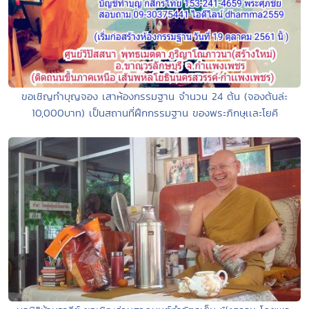
ขอเชิญทำบุญจอง เสาห้องกรรมฐาน จำนวน 24 ต้น (จองต้นล่ะ
10,000บาท) เป็นสถานที่ฝึกกรรมฐาน ของพระภิกษุเเละโยคี