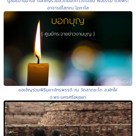
มูลนิธิบ้านอารีย์ ขอเชิญร่วมสวดมนต์ทำวัตรเย็น ฟังธรรม โดยพระ
อาจารย์โสภณ โอภาโส
ขอเชิญร่วมพิธีมหาจักรพรรดิ ณ วัดลาดชะโด อ.ผักไห่
จ.พระนครศรีอยุธยา