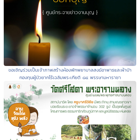
ขอเชิญร่วมเป็นเจ้าภาพสร้างห้องพักพยาบาลสงฆ์อาพาธและผ้าป่า
กองทุนผู้ป่วยากไร้เฉลิมพระเกียติ ๘๔ พรรษามหาราชา