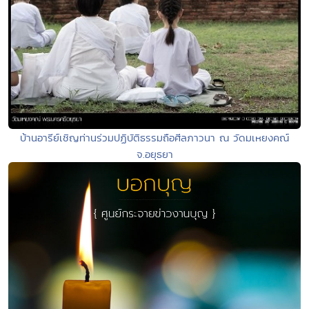
บ้านอารีย์เชิญท่านร่วมปฏิบัติธรรมถือศีลภาวนา ณ วัดมเหยงคณ์
จ.อยุธยา