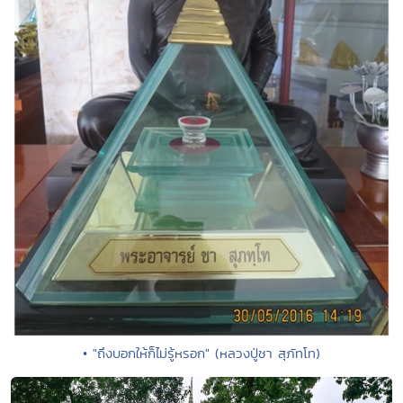
• "ถึงบอกให้ก็ไม่รู้หรอก" (หลวงปู่ชา สุภัทโท)