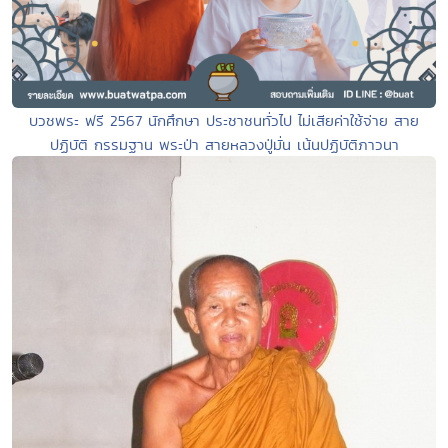
บวชพระ ฟรี 2567 นักศึกษา ประชาชนทั่วไป ไม่เสียค่าใช้จ่าย สาย
ปฏิบัติ กรรมฐาน พระป่า สายหลวงปู่มั่น เน้นปฏิบัติภาวนา