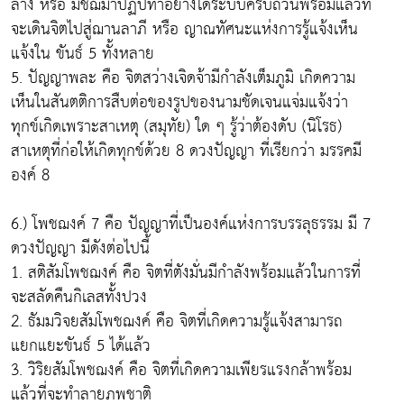
ลาง หรือ มัชฌิมาปฏิปทาอย่างได้ระบบครบถ้วนพร้อมแล้วที่
จะเดินจิตไปสู่ฌานลาภี หรือ ญาณทัศนะแห่งการรู้แจ้งเห็น
แจ้งใน ขันธ์ 5 ทั้งหลาย
5. ปัญญาพละ คือ จิตสว่างเจิดจ้ามีกำลังเต็มภูมิ เกิดความ
เห็นในสันตติการสืบต่อของรูปของนามชัดเจนแจ่มแจ้งว่า
ทุกข์เกิดเพราะสาเหตุ (สมุทัย) ใด ๆ รู้ว่าต้องดับ (นิโรธ)
สาเหตุที่ก่อให้เกิดทุกข์ด้วย 8 ดวงปัญญา ที่เรียกว่า มรรคมี
องค์ 8
6.) โพชฌงค์ 7 คือ ปัญญาที่เป็นองค์แห่งการบรรลุธรรม มี 7
ดวงปัญญา มีดังต่อไปนี้
1. สติสัมโพชฌงค์ คือ จิตที่ตังมั่นมีกำลังพร้อมแล้วในการที่
จะสลัดคืนกิเลสทั้งปวง
2. ธัมมวิจยสัมโพชฌงค์ คือ จิตที่เกิดความรู้แจ้งสามารถ
แยกแยะขันธ์ 5 ได้แล้ว
3. วิริยสัมโพชฌงค์ คือ จิตที่เกิดความเพียรแรงกล้าพร้อม
แล้วที่จะทำลายภพชาติ