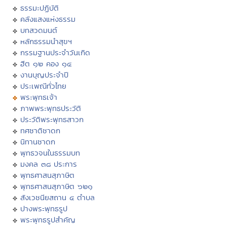
ธรรมะปฏิบัติ
คลังแสงแห่งธรรม
บทสวดมนต์
หลักธรรมนำสุขฯ
กรรมฐานประจำวันเกิด
ฮีต ๑๒ คอง ๑๔
งานบุญประจำปี
ประเพณีทั่วไทย
พระพุทธเจ้า
ภาพพระพุทธประวัติ
ประวัติพระพุทธสาวก
ทศชาติชาดก
นิทานชาดก
พุทธวจนในธรรมบท
มงคล ๓๘ ประการ
พุทธศาสนสุภาษิต
พุทธศาสนสุภาษิต ๖๒๑
สังเวชนียสถาน ๔ ตำบล
ปางพระพุทธรูป
พระพุทธรูปสำคัญ