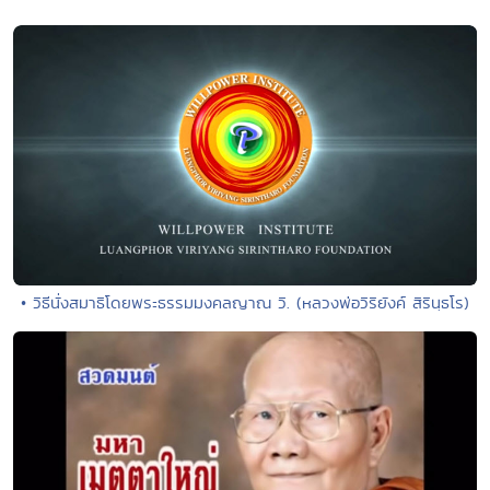
• วิธีนั่งสมาธิโดยพระธรรมมงคลญาณ วิ. (หลวงพ่อวิริยังค์ สิรินฺธโร)