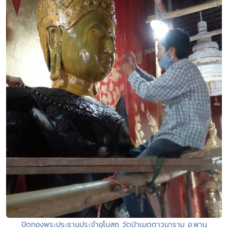
ปิดทองพระประธานประจำอุโบสถ วัดป่าเมตตาวนาราม อ.พาน