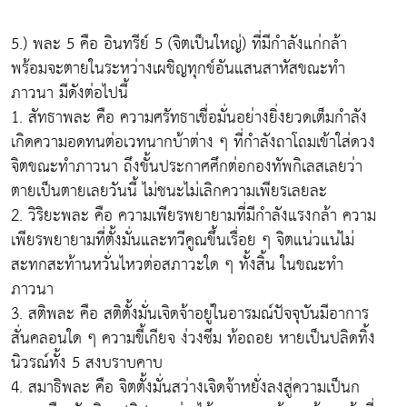
5.) พละ 5 คือ อินทรีย์ 5 (จิตเป็นใหญ่) ที่มีกำลังแก่กล้า
พร้อมจะตายในระหว่างเผชิญทุกข์อันแสนสาหัสขณะทำ
ภาวนา มีดังต่อไปนี้
1. สัทธาพละ คือ ความศรัทธาเชื่อมั่นอย่างยิ่งยวดเต็มกำลัง
เกิดความอดทนต่อเวทนากบ้าต่าง ๆ ที่กำลังถาโถมเข้าใส่ดวง
จิตขณะทำภาวนา ถึงขั้นประกาศศึกต่อกองทัพกิเลสเลยว่า
ตายเป็นตายเลยวันนี้ ไม่ชนะไม่เลิกความเพียรเลยละ
2. วิริยะพละ คือ ความเพียรพยายามที่มีกำลังแรงกล้า ความ
เพียรพยายามที่ตั้งมั่นและทวีคูณขึ้นเรื่อย ๆ จิตแน่วแน่ไม่
สะทกสะท้านหวั่นไหวต่อสภาวะใด ๆ ทั้งสิ้น ในขณะทำ
ภาวนา
3. สติพละ คือ สติตั้งมั่นเจิดจ้าอยู่ในอารมณ์ปัจจุบันมีอาการ
สั่นคลอนใด ๆ ความขี้เกียจ ง่วงซึม ท้อถอย หายเป็นปลิดทิ้ง
นิวรณ์ทั้ง 5 สงบราบคาบ
4. สมาธิพละ คือ จิตตั้งมั่นสว่างเจิดจ้าหยั่งลงสู่ความเป็นก