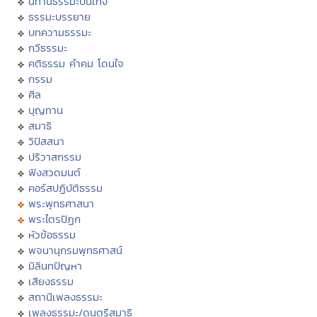
นิทานธรรมะบันเทิง
ธรรมะบรรยาย
บทความธรรมะ
กวีธรรมะ
คติธรรม คำคม โดนใจ
กรรม
ศีล
บุญทาน
สมาธิ
วิปัสสนา
ปริวาสกรรม
ฟังสวดมนต์
คอร์สปฏิบัติธรรม
พระพุทธศาสนา
พระไตรปิฏก
หัวข้อธรรม
พจนานุกรมพุทธศาสน์
มิลินทปัญหา
เสียงธรรม
สถานีเพลงธรรมะ
เพลงธรรมะ/ดนตรีสมาธิ