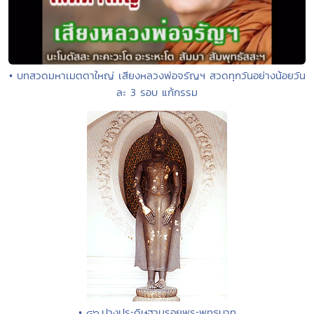
• บทสวดมหาเมตตาใหญ่ เสียงหลวงพ่อจรัญฯ สวดทุกวันอย่างน้อยวัน
ละ 3 รอบ แก้กรรม
• ๔๖.ปางประดิษฐานรอยพระพุทธบาท