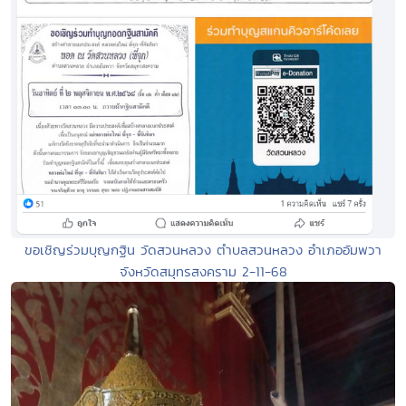
ขอเชิญร่วมบุญกฐิน วัดสวนหลวง ตำบลสวนหลวง อำเภออัมพวา
จังหวัดสมุทรสงคราม 2-11-68