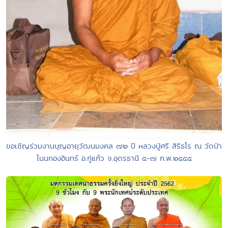
ขอเชิญร่วมงานบุญอายุวัฒนมงคล ๗๒ ปี หลวงปู่ศรี สิริธโร ณ วัดป่า
โนนทองอินทร์ อ.กู่แก้ว จ.อุดรธานี ๕-๗ ก.พ.๒๕๕๕