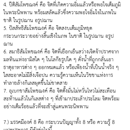
4. ปีติสัมโพชฌงค์ คือ จิตที่เกิดความอิ่มแล้วหรือพอใจเต็มภูมิ
ในพระนิพพาน พร้อมสลัดแล้วซึ่งความพอใจอิ่มใจในภพใน
ชาติ ในรูปฌาน อรูปฌาน
5. ปัสสัทธิสัมโพชฌงค์ คือ จิตสงบเต็มภูมิหยุด
กระวนกระวายอย่างสิ้นเชิงในภพ ในชาติ ในรูปฌาน อรูป
ฌาน
6. สมาธิสัมโพชฌงค์ คือ จิตที่เยือกเย็นสว่างเจิดจ้าปราศจาก
มลทินแห่งอามิสใด ๆ ในโลกียรูปใด ๆ ดั่งน้ำที่ถูกกลั่นเอา
ธาตุอาหารต่าง ๆ ออกหมดแล้ว หรือเพียงน้ำที่เป็นน้ำจริง ๆ
ใสสะอาดไม่มีสิ่งเจือปน ความรู้ความเห็นในวิชชาแห่งการ
ทำลายล้างกิเลสผุดขึ้นไม่ขาดสาย
7. อุเบกขาสัมโพชฌงค์ คือ จิตตั้งมั่นไม่หวั่นไหวไม่สะเทือน
สะท้านแล้วในกิเลสต่าง ๆ ที่เข้ามาประเล้าประโลม จิตพร้อม
อย่างเต็มร้อยแล้วที่จะเข้าสู่แดนพระนิพพาน
7.) มรรคมีองค์ 8 คือ กระบวนปัญญาทั้ง 8 หรือ ความรู้ 8