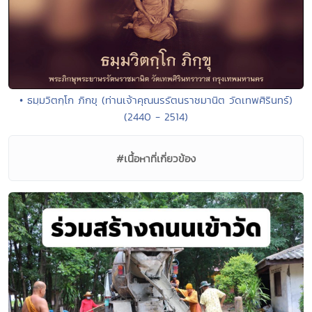
• ธมฺมวิตกฺโก ภิกขุ (ท่านเจ้าคุณนรรัตนราชมานิต วัดเทพศิรินทร์)
(2440 - 2514)
#เนื้อหาที่เกี่ยวข้อง