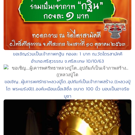
ขอเชิญร่วมเป็นเจ้าภาพกฐิน กองละ 1 บาท ณ.วัดไตรสามัคคี
อำเภอ.ศรีสุวรรณ จ.ศรีสะเกษ 10/10/63
ขอเชิญ...ผู้เคารพศรัทธาหลวงปู่โต..อุปถัมภ์เป็นเจ้าภาพสร้าง..((หลวงปู่
โต พรหมรังษี))..องค์เหมือนเนื้อเลิซิ้ล ขนาด 100 นิ้ว มอบเป็นอาจริย
บูชา