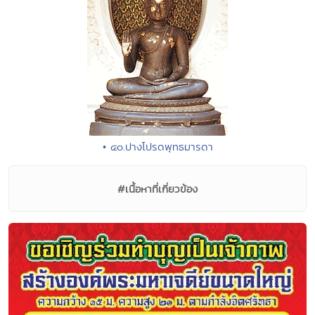
• ๔๐.ปางโปรดพุทธมารดา
#เนื้อหาที่เกี่ยวข้อง