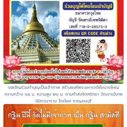
ขอเชิญร่วมทำบุญเป็นเจ้าภาพ สร้างองค์พระมหาเจดีย์ขนาดใหญ่
ความกว้าง ๑๕ ม. ความสูง ๒๑ ม. ตามกำลังจิตศรัทธา วัดเขาเข้เทพ
นิมิตวนาราม ไทรโยค กาญจนบุรี