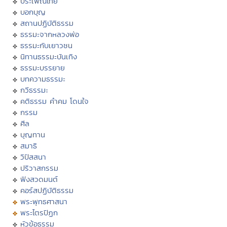
ประเพณีไทย
บอกบุญ
สถานปฏิบัติธรรม
ธรรมะจากหลวงพ่อ
ธรรมะกับเยาวชน
นิทานธรรมะบันเทิง
ธรรมะบรรยาย
บทความธรรมะ
กวีธรรมะ
คติธรรม คำคม โดนใจ
กรรม
ศีล
บุญทาน
สมาธิ
วิปัสสนา
ปริวาสกรรม
ฟังสวดมนต์
คอร์สปฏิบัติธรรม
พระพุทธศาสนา
พระไตรปิฏก
หัวข้อธรรม