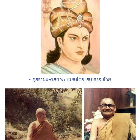
• กุสราชมหาสัตว์๒ เขียนโดย สืบ ธรรมไทย