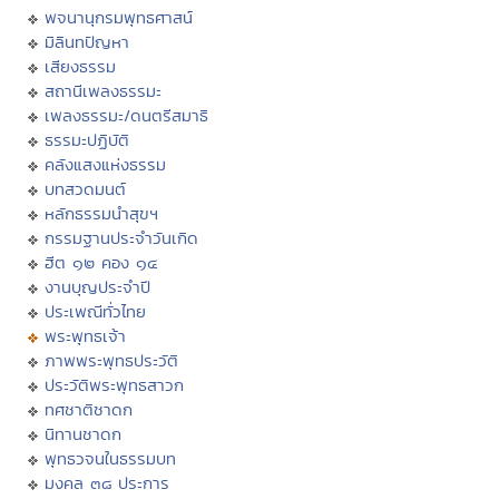
พจนานุกรมพุทธศาสน์
มิลินทปัญหา
เสียงธรรม
สถานีเพลงธรรมะ
เพลงธรรมะ/ดนตรีสมาธิ
ธรรมะปฏิบัติ
คลังแสงแห่งธรรม
บทสวดมนต์
หลักธรรมนำสุขฯ
กรรมฐานประจำวันเกิด
ฮีต ๑๒ คอง ๑๔
งานบุญประจำปี
ประเพณีทั่วไทย
พระพุทธเจ้า
ภาพพระพุทธประวัติ
ประวัติพระพุทธสาวก
ทศชาติชาดก
นิทานชาดก
พุทธวจนในธรรมบท
มงคล ๓๘ ประการ