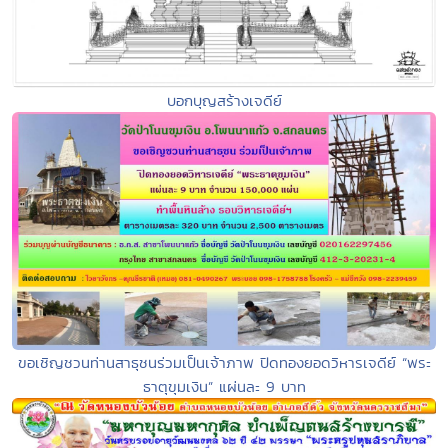
บอกบุญสร้างเจดีย์
ขอเชิญชวนท่านสาธุชนร่วมเป็นเจ้าภาพ ปิดทองยอดวิหารเจดีย์ “พระ
ธาตุขุมเงิน” แผ่นละ 9 บาท