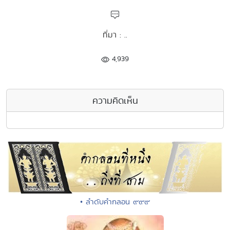
ที่มา : ..
4,939
ความคิดเห็น
• ลำดับคำกลอน ๙๙๙