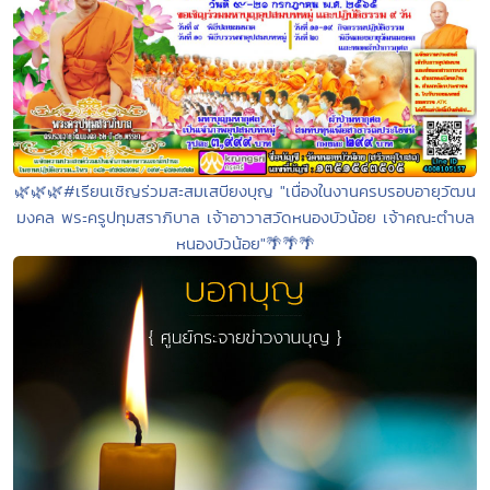
🌿🌿🌿#เรียนเชิญร่วมสะสมเสบียงบุญ "เนื่องในงานครบรอบอายุวัฒน
มงคล พระครูปทุมสราภิบาล เจ้าอาวาสวัดหนองบัวน้อย เจ้าคณะตำบล
หนองบัวน้อย"🌴🌴🌴