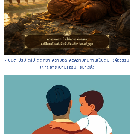
• ขนฺติ ปรมํ ตโป ตีติกฺขา ความอด คือความทนทานเป็นตบะ (คือธรรม
เผาผลาญบาปธรรม) อย่างยิ่ง