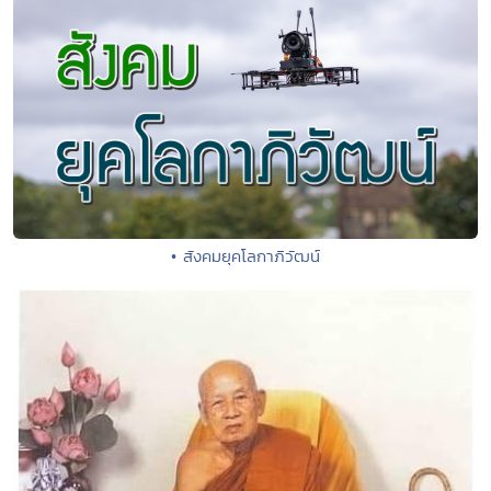
• สังคมยุคโลกาภิวัฒน์