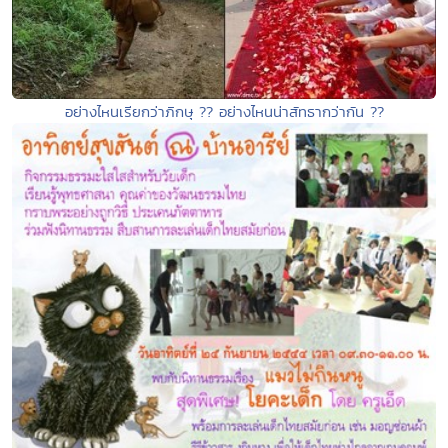
อย่างไหนเรียกว่าภิกษุ ?? อย่างไหนน่าสัทธากว่ากัน ??