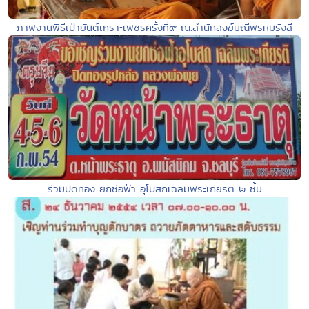
ภาพงานพิธีเป่ายันต์เกราะเพชรครั้งที่๙ ณ.สำนักสงฆ์มณีพรหมรังสี
ร่วมปิดทอง ยกช่อฟ้า อุโบสถเฉลิมพระเกียรติ ๒ ชั้น