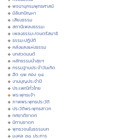
พจนานุกรมพุทธศาสน์
มิลินทปัญหา
เสียงธรรม
สถานีเพลงธรรมะ
เพลงธรรมะ/ดนตรีสมาธิ
ธรรมะปฏิบัติ
คลังแสงแห่งธรรม
บทสวดมนต์
หลักธรรมนำสุขฯ
กรรมฐานประจำวันเกิด
ฮีต ๑๒ คอง ๑๔
งานบุญประจำปี
ประเพณีทั่วไทย
พระพุทธเจ้า
ภาพพระพุทธประวัติ
ประวัติพระพุทธสาวก
ทศชาติชาดก
นิทานชาดก
พุทธวจนในธรรมบท
มงคล ๓๘ ประการ