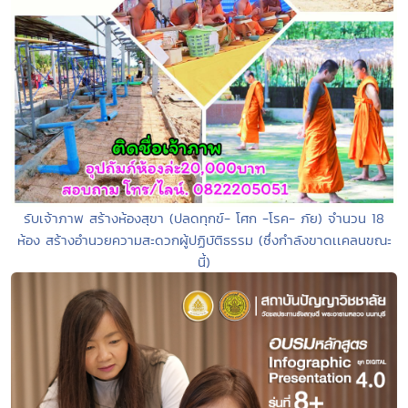
รับเจ้าภาพ สร้างห้องสุขา (ปลดทุกข์- โศก -โรค- ภัย) จำนวน 18
ห้อง สร้างอำนวยความสะดวกผู้ปฏิบัติธรรม (ซึ่งกำลังขาดเเคลนขณะ
นี้)