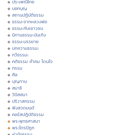
ประเพณีไทย
บอกบุญ
สถานปฏิบัติธรรม
ธรรมะจากหลวงพ่อ
ธรรมะกับเยาวชน
นิทานธรรมะบันเทิง
ธรรมะบรรยาย
บทความธรรมะ
กวีธรรมะ
คติธรรม คำคม โดนใจ
กรรม
ศีล
บุญทาน
สมาธิ
วิปัสสนา
ปริวาสกรรม
ฟังสวดมนต์
คอร์สปฏิบัติธรรม
พระพุทธศาสนา
พระไตรปิฏก
หัวข้อธรรม