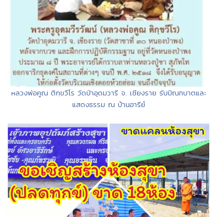
หลวงพ่อคูณ ติกฺขวีโร วัดป่าอุดมวารี จ. เชียงราย รับบิณฑบาตและ
แสดงธรรม ณ บ้านอารีย๋