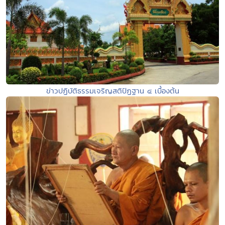
ข่าวปฏิบัติธรรมเจริญสติปัฏฐาน ๔ เบื้องต้น