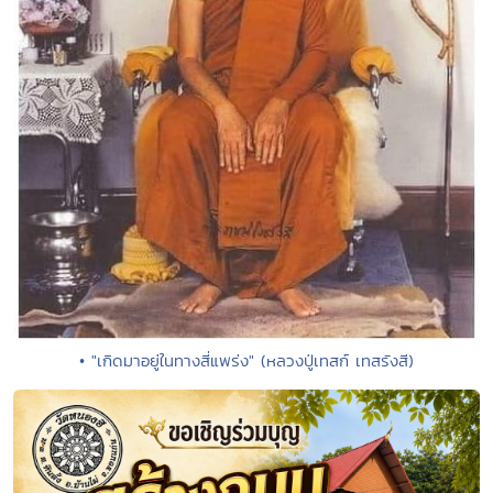
• "เกิดมาอยู่ในทางสี่แพร่ง" (หลวงปู่เทสก์ เทสรังสี)