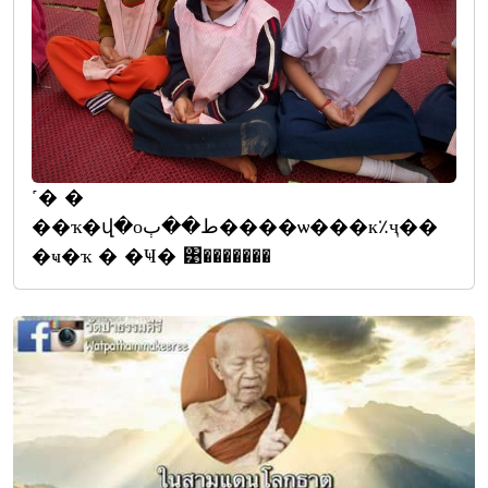
˹� �
��ҡ�վ�оط��ٻ����ѡ���к٪ҷ��
�ҹ�ҡ � �Ҹ� ͹�������