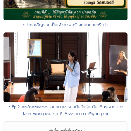
• ✨ขอเชิญร่วมเป็นเจ้าภาพสร้างถนนคอนกรีต✨
• Ep.2 ๒๔/๐๒/๒๕๖๗ สนทนาธรรมฉบับวัยรุ่น กับ #ครูเงาะ และ
น้องๆ พุทธยุวชน รุ่น 8 #ธรรมนาวา #พุทธยุวชน