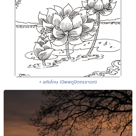
• อภัยโทษ (ปัพพตูปัตถรชาดก)