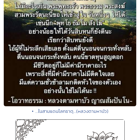
• ...ในสามแดนโลกธาตุ...(หลวงตามหาบัว)