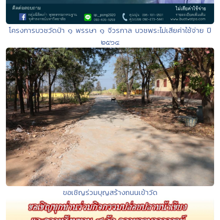
โครงการบวชวัดป่า ๑ พรรษา ๑ จีวรกาล บวชพระไม่เสียค่าใช้จ่าย ปี
๒๕๖๔
ขอเชิญร่วมบุญสร้างถนนเข้าวัด