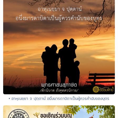
• อาหุเนยฺยา จ ปุตฺตานํ อนึ่งมารดาบิดาเป็นผู้ควรคำนับของบุตร