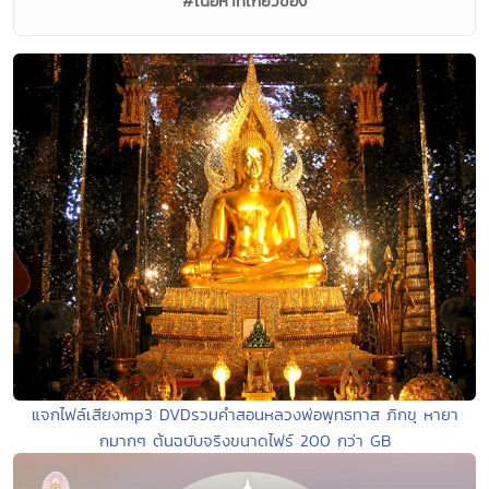
#เนื้อหาที่เกี่ยวข้อง
แจกไฟล์เสียงmp3 DVDรวมคำสอนหลวงพ่อพุทธทาส ภิกขุ หายา
กมากๆ ต้นฉบับจริงขนาดไฟร์ 200 กว่า GB