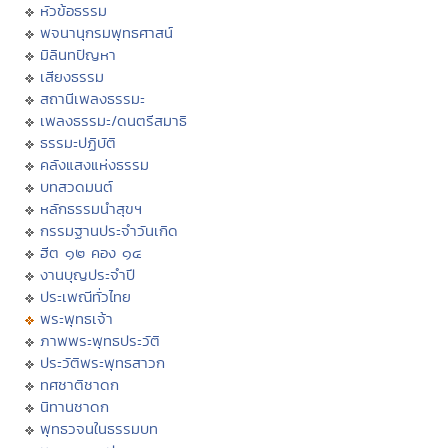
หัวข้อธรรม
พจนานุกรมพุทธศาสน์
มิลินทปัญหา
เสียงธรรม
สถานีเพลงธรรมะ
เพลงธรรมะ/ดนตรีสมาธิ
ธรรมะปฏิบัติ
คลังแสงแห่งธรรม
บทสวดมนต์
หลักธรรมนำสุขฯ
กรรมฐานประจำวันเกิด
ฮีต ๑๒ คอง ๑๔
งานบุญประจำปี
ประเพณีทั่วไทย
พระพุทธเจ้า
ภาพพระพุทธประวัติ
ประวัติพระพุทธสาวก
ทศชาติชาดก
นิทานชาดก
พุทธวจนในธรรมบท