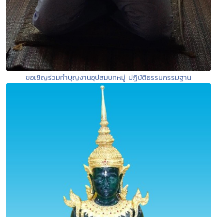
ขอเชิญร่วมทำบุญงานอุปสมบทหมู่ ปฏิบัติธรรมกรรมฐาน