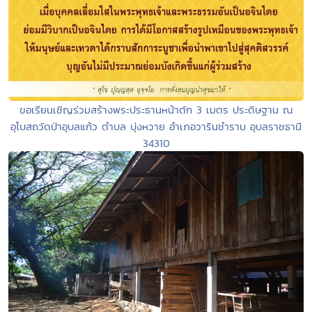
ขอเรียนเชิญร่วมสร้างพระประธานหน้าตัก 3 เมตร ประดิษฐาน ณ
อุโบสถวัดป่าอุบลแก้ว ตำบล บุ่งหวาย อำเภอวารินชำราบ อุบลราชธานี
34310