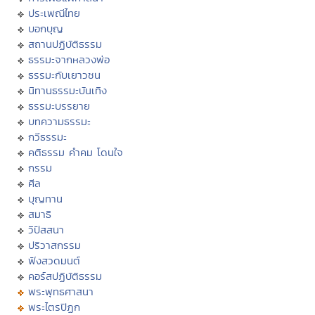
ประเพณีไทย
บอกบุญ
สถานปฏิบัติธรรม
ธรรมะจากหลวงพ่อ
ธรรมะกับเยาวชน
นิทานธรรมะบันเทิง
ธรรมะบรรยาย
บทความธรรมะ
กวีธรรมะ
คติธรรม คำคม โดนใจ
กรรม
ศีล
บุญทาน
สมาธิ
วิปัสสนา
ปริวาสกรรม
ฟังสวดมนต์
คอร์สปฏิบัติธรรม
พระพุทธศาสนา
พระไตรปิฏก