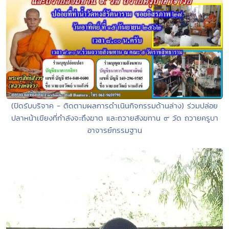
(ปิดรับบริจาค - ติดตามผลการดำเนินกิจกรรมด้านล่าง) ร่วมปล่อย
ปลาหน้าเขียงที่กำลังจะถึงฆาต และถวายสังฆทาน ๙ วัด ถวายครูบา
อาจารย์กรรมฐาน