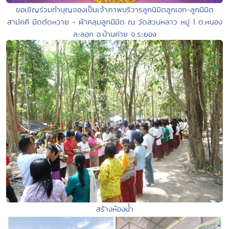
ขอเชิญร่วมทำบุญจองเป็นเจ้าภาพบริวารลูกนิมิตลูกเอก-ลูกนิมิต
สามัคคี มีดตัดหวาย - ผ้าคลุมลูกนิมิต ณ วัดสวนหลาว หมู่ 1 ต.หนอง
ละลอก อ.บ้านค่าย จ.ระยอง
สร้างห้องน้ำ