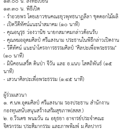
๑๓.๐๐ น. ลงทะเบียน
๑๓.๓๐ น. พิธีเปิด
- รำอวยพร โดยเยาวชนคณะยุวพุทธนาฏลีลา ชุดดอกไม้ผลิ
- เปิดวีดีทัศน์แนะนำสมาคม (๑๐ นาที)
- คุณอนุรุธ ว่องวานิช นายกสมาคมกล่าวต้อนรับ
- คุณหมออุดมศิลป์ ศรีแสงนาม ประธานในพิธีกล่าวเปิดงาน
- วีดีทัศน์ แนะนำโครงการธรรมศิลป์ "ศิลปะเพื่อพระธรรม"
(๑๐ นาที)
- มินิคอนเสริ์ต ดินป่า จีวัน และ อ.แนบ โสตถิพันธ์ (๑๕
นาที)
- เสวนาศิลปะเพื่อพระธรรม (๑:๔๕ นาที)
ผู้ร่วมเสวนา
๑. ศ.นพ.อุดมศิลป์ ศรีแสงนาม รองประธาน สำนักงาน
กองทุนสนับสนุนสร้างเสริมสุขภาพ(สสส.)
๒. อ.วีรเดช พนมวัน ณ อยุธยา อาจารย์ประจำคณะ
จิตรกรรม ประติมากรรม และภาพพิมพ์ ม.ศิลปากร