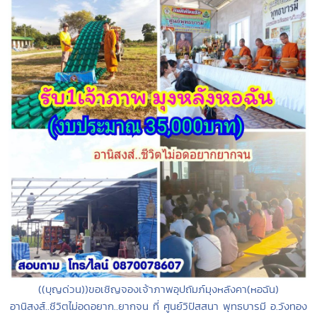
((บุญด่วน))ขอเชิญจองเจ้าภาพอุปถัมภ์มุงหลังคา(หอฉัน)
อานิสงส์..ชีวิตไม่อดอยาก..ยากจน ที่ ศูนย์วิปัสสนา พุทธบารมี อ.วังทอง