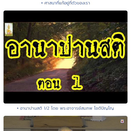
• ศาสนาที่แท้อยู่ที่ตัวของเรา
• อานาปานสติ 1/2 โดย พระอาจารย์สมภพ โชติปัญโญ