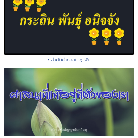
• ลำดับคำกลอน ๑ พัน