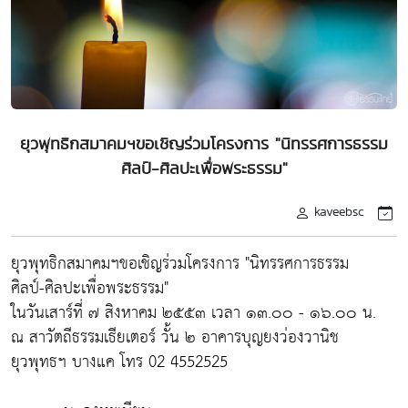
ยุวพุทธิกสมาคมฯขอเชิญร่วมโครงการ "นิทรรศการธรรม
ศิลป์-ศิลปะเพื่อพระธรรม"
kaveebsc
ยุวพุทธิกสมาคมฯขอเชิญร่วมโครงการ "นิทรรศการธรรม
ศิลป์-ศิลปะเพื่อพระธรรม"
ในวันเสาร์ที่ ๗ สิงหาคม ๒๕๕๓ เวลา ๑๓.๐๐ - ๑๖.๐๐ น.
ณ สาวัตถีธรรมเธียเตอร์ วั้น ๒ อาคารบุญยงว่องวานิช
ยุวพุทธฯ บางแค โทร 02 4552525