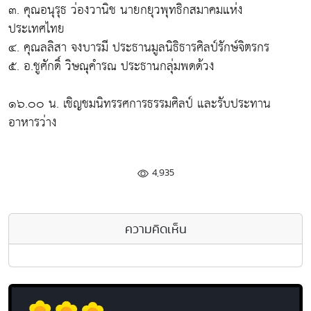
๓. คุณอนุรุธ ว่องวานิช นายกยุวพุทธิกสมาคมแห่ง
ประเทศไทย
๔. คุณลลิสา จงบารมี ประธานมูลนิธิธารศิลป์รักษ์จิตรกร
๕. อ.ชูศักดิ์ วิษณุคำรณ ประธานกลุ่มพดด้วง
๑๖.๐๐ น. เชิญชมนิทรรศการธรรมศิลป์ และรับประทาน
อาหารว่าง
4,935
ความคิดเห็น