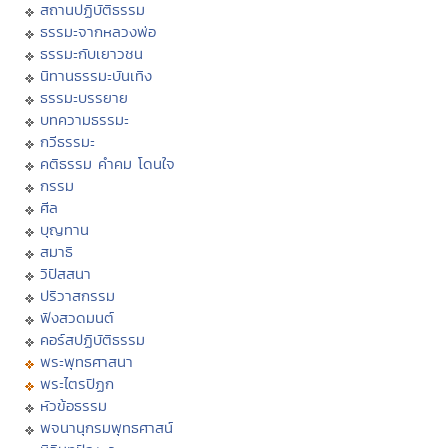
สถานปฏิบัติธรรม
ธรรมะจากหลวงพ่อ
ธรรมะกับเยาวชน
นิทานธรรมะบันเทิง
ธรรมะบรรยาย
บทความธรรมะ
กวีธรรมะ
คติธรรม คำคม โดนใจ
กรรม
ศีล
บุญทาน
สมาธิ
วิปัสสนา
ปริวาสกรรม
ฟังสวดมนต์
คอร์สปฏิบัติธรรม
พระพุทธศาสนา
พระไตรปิฏก
หัวข้อธรรม
พจนานุกรมพุทธศาสน์