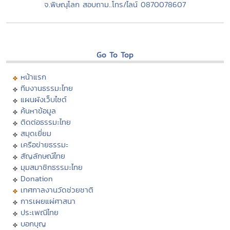
จ.พิษณุโลก สอบถาม..โทร/ไลน์ 0870078607
Go To Top
หน้าแรก
ทีมงานธรรมะไทย
แผนผังเว็บไซต์
ค้นหาข้อมูล
ติดต่อธรรมะไทย
สมุดเยี่ยม
เครือข่ายธรรมะ
สัญลักษณ์ไทย
มุมสมาชิกธรรมะไทย
Donation
เทศกาลงานวัดช่วยชาติ
การเผยแผ่ศาสนา
ประเพณีไทย
บอกบุญ