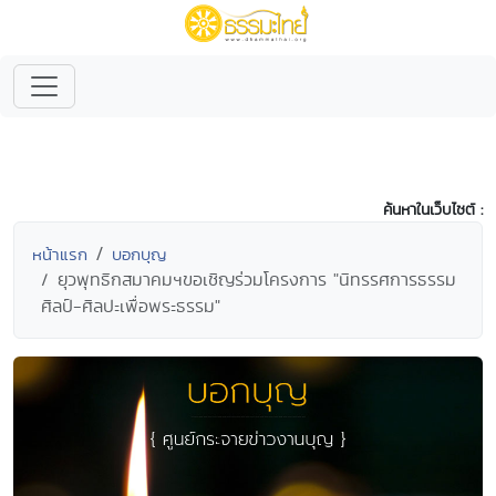
ค้นหาในเว็บไซต์ :
หน้าแรก
บอกบุญ
ยุวพุทธิกสมาคมฯขอเชิญร่วมโครงการ "นิทรรศการธรรม
ศิลป์-ศิลปะเพื่อพระธรรม"