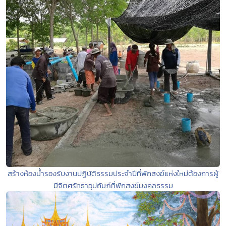
สร้างห้องน้ำรองรับงานปฏิบัติธรรมประจำปีที่พักสงฆ์แห่งใหม่ต้องการผู้
มีจิตศรัทธาอุปถัมภ์ที่พักสงฆ์มงคลธรรม