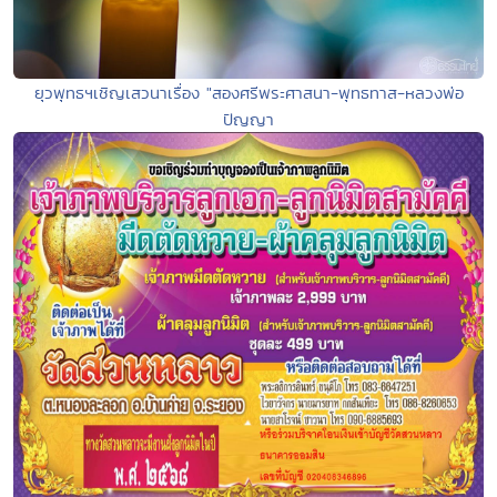
ยุวพุทธฯเชิญเสวนาเรื่อง "สองศรีพระศาสนา-พุทธทาส-หลวงพ่อ
ปัญญา