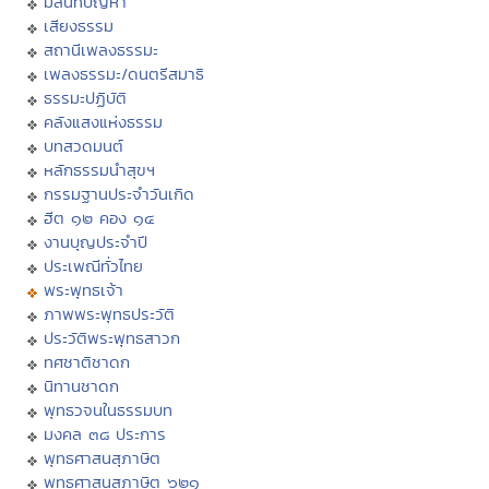
มิลินทปัญหา
เสียงธรรม
สถานีเพลงธรรมะ
เพลงธรรมะ/ดนตรีสมาธิ
ธรรมะปฏิบัติ
คลังแสงแห่งธรรม
บทสวดมนต์
หลักธรรมนำสุขฯ
กรรมฐานประจำวันเกิด
ฮีต ๑๒ คอง ๑๔
งานบุญประจำปี
ประเพณีทั่วไทย
พระพุทธเจ้า
ภาพพระพุทธประวัติ
ประวัติพระพุทธสาวก
ทศชาติชาดก
นิทานชาดก
พุทธวจนในธรรมบท
มงคล ๓๘ ประการ
พุทธศาสนสุภาษิต
พุทธศาสนสุภาษิต ๖๒๑