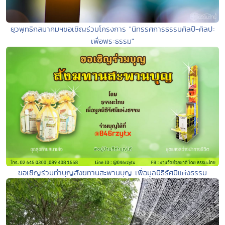
ยุวพุทธิกสมาคมฯขอเชิญร่วมโครงการ "นิทรรศการธรรมศิลป์-ศิลปะ
เพื่อพระธรรม"
ขอเชิญร่วมทำบุญสังฆทานสะพานบุญ เพื่อมูลนิธิรัศมีแห่งธรรม