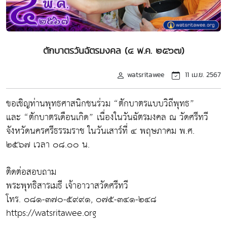
ตักบาตรวันฉัตรมงคล (๔ พ.ค. ๒๕๖๗)
watsritawee
11 เม.ย. 2567
ขอเชิญท่านพุทธศาสนิกชนร่วม “ตักบาตรแบบวิถีพุทธ”
และ “ตักบาตรเดือนเกิด” เนื่องในวันฉัตรมงคล ณ วัดศรีทวี
จังหวัดนครศรีธรรมราช ในวันเสาร์ที่ ๔ พฤษภาคม พ.ศ.
๒๕๖๗ เวลา ๐๘.๐๐ น.
ติดต่อสอบถาม
พระพุทธิสารเมธี เจ้าอาวาสวัดศรีทวี
โทร. ๐๘๑-๓๗๐-๕๙๙๑, ๐๗๕-๓๔๑-๒๔๘
https://watsritawee.org