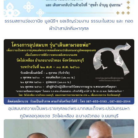
ธรรมสถานว่องวานิช มูลนิธิฯ ขอเชิญร่วมงาน ธรรมะในสวน และ ทอด
ผ้าป่าสามัคคีมหากุศล
อุปสมบทถวายเป็นพระราชกุศลแด่พระบาทสมเด็จพระปรมินทรมหา
ภูมิพลอดุลยเดช วัดไผ่เหลือง อ.บางบัวทอง จ.นนทบุรี