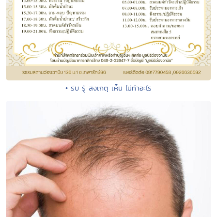
• รับ รู้ สังเกตุ เห็น ไม่ทำอะไร