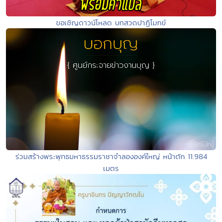
ขอเชิญดาวน์โหลด บทสวดปาฏิโมกข์
ร่วมสร้างพระพุทธมหาธรรมราชาจำลององค์ใหญ่ หน้าตัก 11.984
เมตร