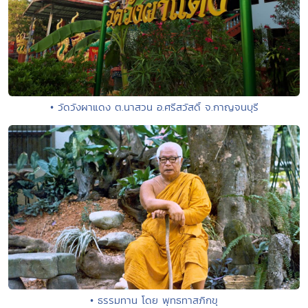
• วัดวังผาแดง ต.นาสวน อ.ศรีสวัสดิ์ จ.กาญจนบุรี
• ธรรมทาน โดย พุทธทาสภิกขุ