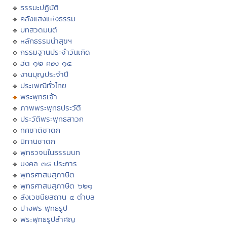
ธรรมะปฏิบัติ
คลังแสงแห่งธรรม
บทสวดมนต์
หลักธรรมนำสุขฯ
กรรมฐานประจำวันเกิด
ฮีต ๑๒ คอง ๑๔
งานบุญประจำปี
ประเพณีทั่วไทย
พระพุทธเจ้า
ภาพพระพุทธประวัติ
ประวัติพระพุทธสาวก
ทศชาติชาดก
นิทานชาดก
พุทธวจนในธรรมบท
มงคล ๓๘ ประการ
พุทธศาสนสุภาษิต
พุทธศาสนสุภาษิต ๖๒๑
สังเวชนียสถาน ๔ ตำบล
ปางพระพุทธรูป
พระพุทธรูปสำคัญ