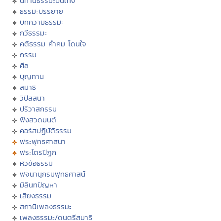
นิทานธรรมะบันเทิง
ธรรมะบรรยาย
บทความธรรมะ
กวีธรรมะ
คติธรรม คำคม โดนใจ
กรรม
ศีล
บุญทาน
สมาธิ
วิปัสสนา
ปริวาสกรรม
ฟังสวดมนต์
คอร์สปฏิบัติธรรม
พระพุทธศาสนา
พระไตรปิฏก
หัวข้อธรรม
พจนานุกรมพุทธศาสน์
มิลินทปัญหา
เสียงธรรม
สถานีเพลงธรรมะ
เพลงธรรมะ/ดนตรีสมาธิ