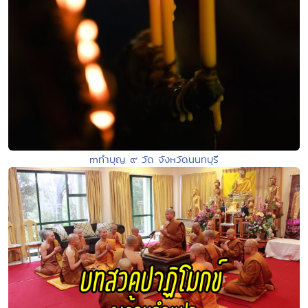
mทำบุญ ๙ วัด จังหวัดนนทบุรี