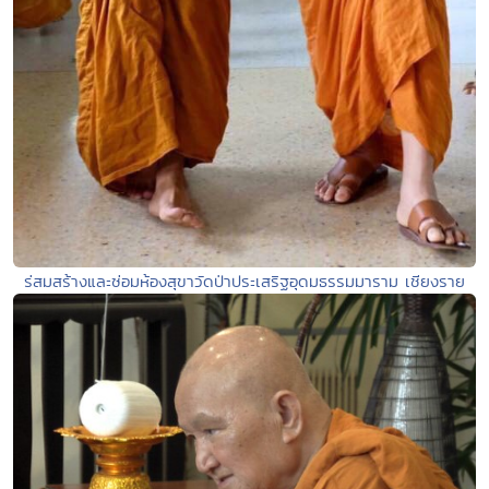
ร่สมสร้างและซ่อมห้องสุขาวัดป่าประเสริฐอุดมธรรมมาราม เชียงราย