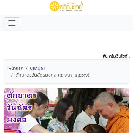
ค้นหาในเว็บไซต์ :
หน้าแรก
บอกบุญ
ตักบาตรวันฉัตรมงคล (๔ พ.ค. ๒๕๖๗)