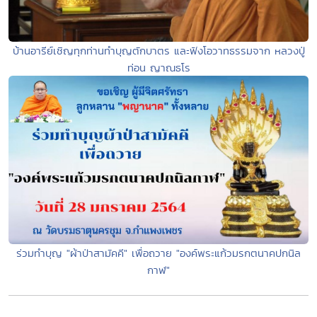
บ้านอารีย์เชิญทุกท่านทำบุญตักบาตร และฟังโอวาทธรรมจาก หลวงปู่
ท่อน ญาณธโร
ร่วมทำบุญ​ "ผ้าป่าสามัคคี" เพื่อถวาย "องค์พระแก้วมรกต​นาคปกนิล
กาฬ"