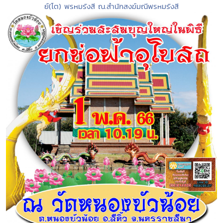
ย์(โต) พรหมรังสี ณ.สำนักสงฆ์มณีพรหมรังสี