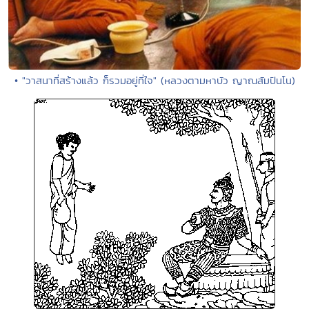
• "วาสนาที่สร้างแล้ว ก็รวมอยู่ที่ใจ" (หลวงตามหาบัว ญาณสัมปันโน)