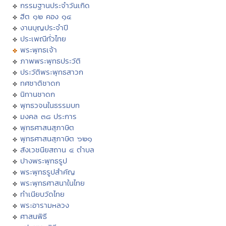
กรรมฐานประจำวันเกิด
ฮีต ๑๒ คอง ๑๔
งานบุญประจำปี
ประเพณีทั่วไทย
พระพุทธเจ้า
ภาพพระพุทธประวัติ
ประวัติพระพุทธสาวก
ทศชาติชาดก
นิทานชาดก
พุทธวจนในธรรมบท
มงคล ๓๘ ประการ
พุทธศาสนสุภาษิต
พุทธศาสนสุภาษิต ๖๒๑
สังเวชนียสถาน ๔ ตำบล
ปางพระพุทธรูป
พระพุทธรูปสำคัญ
พระพุทธศาสนาในไทย
ทำเนียบวัดไทย
พระอารามหลวง
ศาสนพิธี