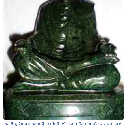
ขอเชิญร่วมงานทอดกฐินสามัคคี สร้างรูปเหมือน สมเด็จพระพุฒาจาร