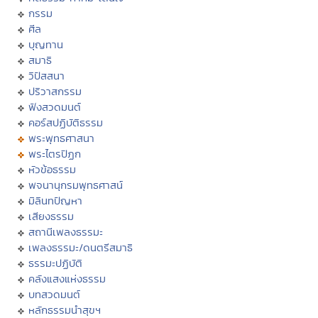
กรรม
ศีล
บุญทาน
สมาธิ
วิปัสสนา
ปริวาสกรรม
ฟังสวดมนต์
คอร์สปฏิบัติธรรม
พระพุทธศาสนา
พระไตรปิฏก
หัวข้อธรรม
พจนานุกรมพุทธศาสน์
มิลินทปัญหา
เสียงธรรม
สถานีเพลงธรรมะ
เพลงธรรมะ/ดนตรีสมาธิ
ธรรมะปฏิบัติ
คลังแสงแห่งธรรม
บทสวดมนต์
หลักธรรมนำสุขฯ