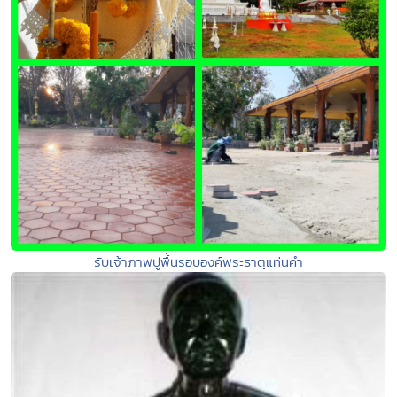
รับเจ้าภาพปูพื้นรอบองค์พระธาตุแท่นคำ