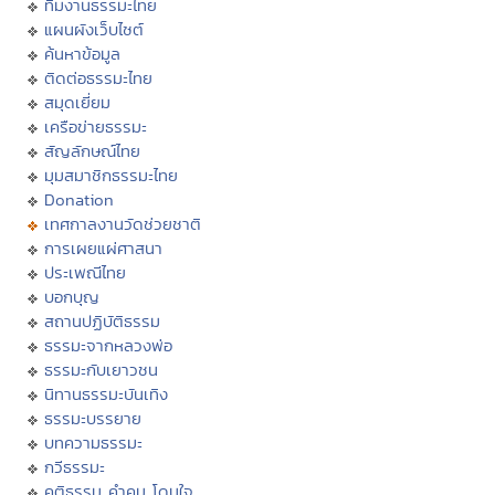
ทีมงานธรรมะไทย
แผนผังเว็บไซต์
ค้นหาข้อมูล
ติดต่อธรรมะไทย
สมุดเยี่ยม
เครือข่ายธรรมะ
สัญลักษณ์ไทย
มุมสมาชิกธรรมะไทย
Donation
เทศกาลงานวัดช่วยชาติ
การเผยแผ่ศาสนา
ประเพณีไทย
บอกบุญ
สถานปฏิบัติธรรม
ธรรมะจากหลวงพ่อ
ธรรมะกับเยาวชน
นิทานธรรมะบันเทิง
ธรรมะบรรยาย
บทความธรรมะ
กวีธรรมะ
คติธรรม คำคม โดนใจ