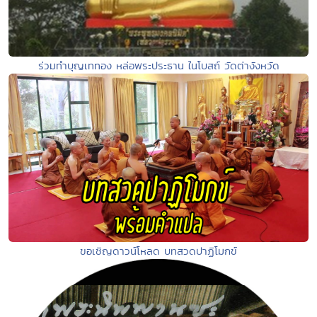
ร่วมทำบุญเททอง หล่อพระประธาน ในโบสถ์ วัดต่างังหวัด
ขอเชิญดาวน์โหลด บทสวดปาฏิโมกข์