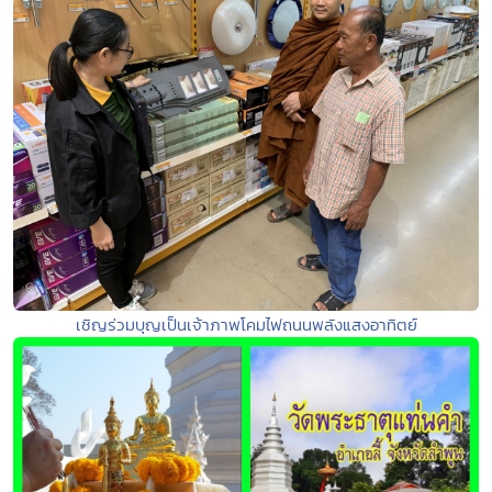
เชิญร่วมบุญเป็นเจ้าภาพโคมไฟถนนพลังแสงอาทิตย์