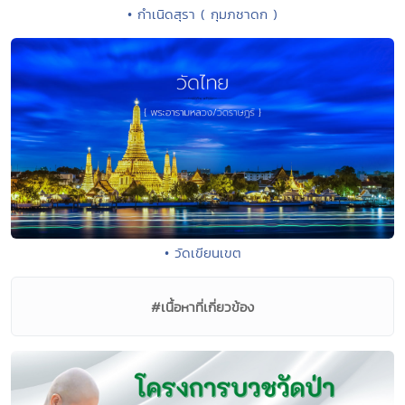
• กำเนิดสุรา ( กุมภชาดก )
• วัดเขียนเขต
#เนื้อหาที่เกี่ยวข้อง