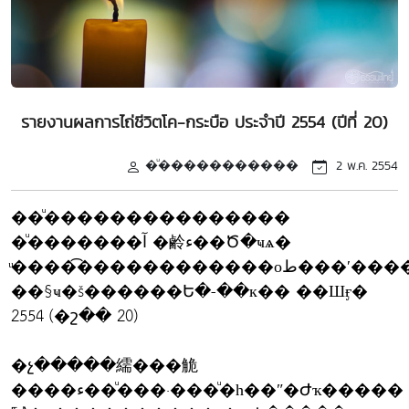
รายงานผลการไถ่ชีวิตโค-กระบือ ประจำปี 2554 (ปีที่ 20)
�ͧ�����������
2 พ.ค. 2554
��ͧ���������������
�ͧ�������آ �鹷ء��Ծ�ҹѧ�
ͧ����͡�����
��§ҹ�š������Ե�-��к�� ��Шӻ�
2554 (�շ�� 20)
�չ�����繻���觤
����ء��ͧ���·���ͧ�һ��ʺ�Ժҡ�����