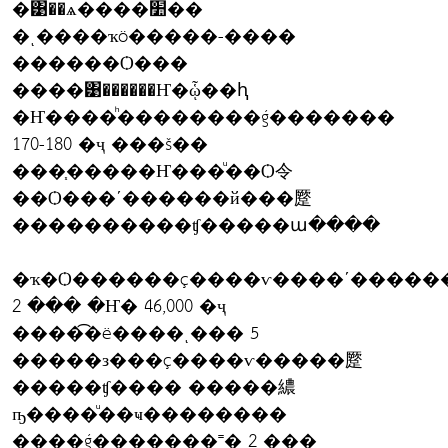
�͹��ѧ����׺��
�ͺ����ҡö�����-����
������Ѻ���
����͹������Ҥ�ᾧ��ԧ
�Ҥ����ͪ��������ǵ�������
170-180 �ҷ ���š��
���֧�����Ҥ���ͧ��Ѻ令
��Ѻ���ʹ������й���蹷
����������ʧ�����ա����
�ҡ�Ѻ������ç����ѵ����ʹ�����
2 ��� �Ҥ� 46,000 �ҷ
����͡�ë����ͺ��� 5
�����з���ç����ѵ�����蹷
�����ʧ���� �����繷
ҧ����ͧ��ҹ��������
����ǵ�������˭� 2 ���