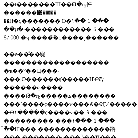
��ŧ���͢����Ш��Թ�ҧ仵
������͹�����
��Ңͧ�ç�������¡Ѻ�١�� 1 ���
��µ�ŧ������������ 6 ���
87,000 �ҷ ����͡�ë����ͺ������
��ë��ͤ��駹
������������֡�������
�ҡ��º��Ҵ���-
���¡Ѻ������ʧ�����ҤҾ͡ѹ
������ᾧ����
����Թ�ҧ�����ѧ��������
���˹����ç����ѵ���Ⱥ�ŵӺŹ�����
�Ҽ١�����ç����ѵ�� 3 ���
��������� ���١��� 1 ���
�͡�Ҥ��� �������������蹡
��� �������ҷ���ᾧ��Ҵ���