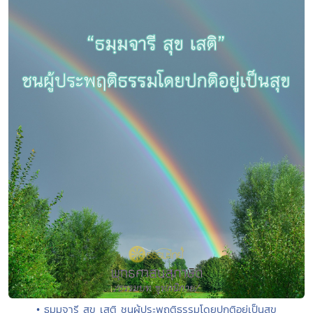
• ธมฺมจารี สุข เสติ ชนผู้ประพฤติธรรมโดยปกติอยู่เป็นสุข