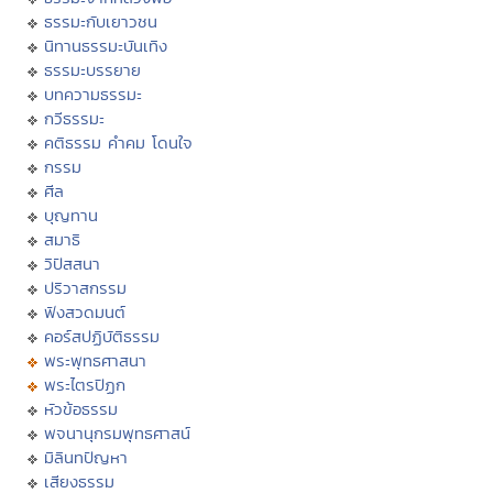
ธรรมะกับเยาวชน
นิทานธรรมะบันเทิง
ธรรมะบรรยาย
บทความธรรมะ
กวีธรรมะ
คติธรรม คำคม โดนใจ
กรรม
ศีล
บุญทาน
สมาธิ
วิปัสสนา
ปริวาสกรรม
ฟังสวดมนต์
คอร์สปฏิบัติธรรม
พระพุทธศาสนา
พระไตรปิฏก
หัวข้อธรรม
พจนานุกรมพุทธศาสน์
มิลินทปัญหา
เสียงธรรม