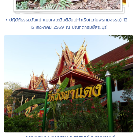
• ปฏิบัติธรรมวันแม่ แบบเจโตวิมุติอันไม่กำเริบ(แก่นพรหมจรรย์) 12 -
15 สิงหาคม 2569 ณ ปัณฑิตารมย์สระบุรี