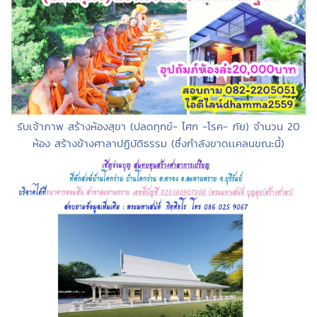
รับเจ้าภาพ สร้างห้องสุขา (ปลดทุกข์- โศก -โรค- ภัย) จำนวน 20
ห้อง สร้างข้างศาลาปฏิบัติธรรม (ซึ่งกำลังขาดเเคลนขณะนี้)