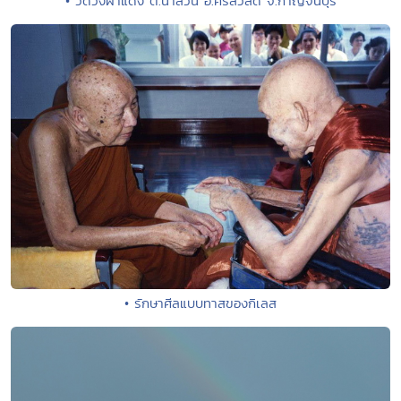
• วัดวังผาแดง ต.นาสวน อ.ศรีสวัสดิ์ จ.กาญจนบุรี
• รักษาศีลแบบทาสของกิเลส