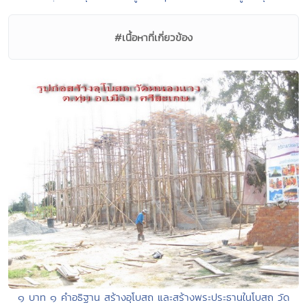
#เนื้อหาที่เกี่ยวข้อง
๑ บาท ๑ คำอธิฐาน สร้างอุโบสถ และสร้างพระประธานในโบสถ วัด