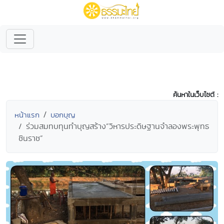
ค้นหาในเว็บไซต์ :
หน้าแรก
บอกบุญ
ร่วมสมทบทุนทำบุญสร้าง”วิหารประดิษฐานจำลองพระพุทธ
ชินราช”