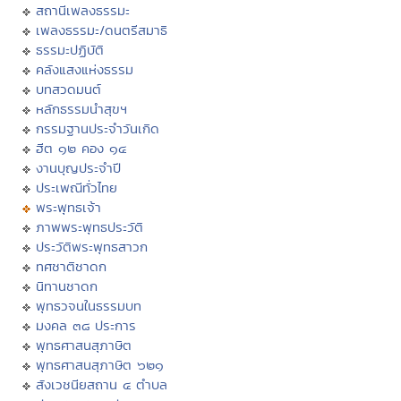
สถานีเพลงธรรมะ
เพลงธรรมะ/ดนตรีสมาธิ
ธรรมะปฏิบัติ
คลังแสงแห่งธรรม
บทสวดมนต์
หลักธรรมนำสุขฯ
กรรมฐานประจำวันเกิด
ฮีต ๑๒ คอง ๑๔
งานบุญประจำปี
ประเพณีทั่วไทย
พระพุทธเจ้า
ภาพพระพุทธประวัติ
ประวัติพระพุทธสาวก
ทศชาติชาดก
นิทานชาดก
พุทธวจนในธรรมบท
มงคล ๓๘ ประการ
พุทธศาสนสุภาษิต
พุทธศาสนสุภาษิต ๖๒๑
สังเวชนียสถาน ๔ ตำบล