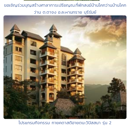
ขอเชิญร่วมบุญสร้างศาลาการเปรียญณ.ที่พักสงฆ์บ้านโคกว่านบ้านโคก
ว่าน ต.ตาจง อ.ละหานทราย บุรีรัมย์
โปรแกรมกิจกรรม กายคตาสติอายตนะวิปัสสนา รุ่น 2