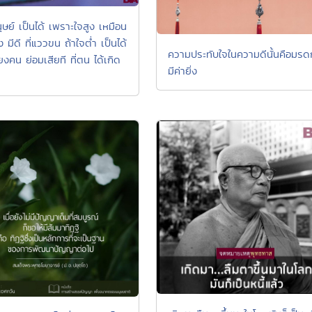
ุษย์ เป็นได้ เพราะใจสูง เหมือน
ูง มีดี ที่แววขน ถ้าใจต่ำ เป็นได้
ความประทับใจในความดีนั้นคือมรด
ยงคน ย่อมเสียที ที่ตน ได้เกิด
มีค่ายิ่ง