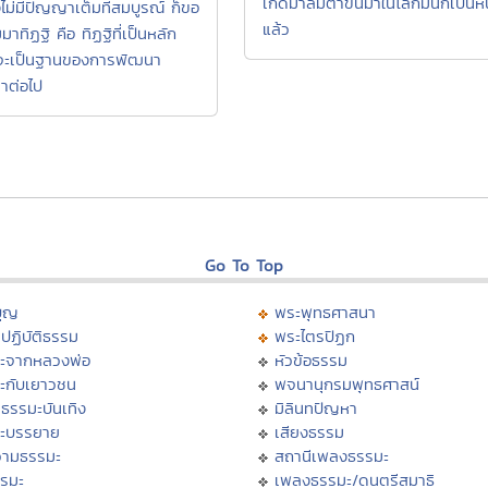
เกิดมาลืมตาขึ้นมาในโลกมันก็เป็นหนี
ังไม่มีปัญญาเต็มที่สมบูรณ์ ก็ขอ
แล้ว
ัมมาทิฏฐิ คือ ทิฏฐิที่เป็นหลัก
่จะเป็นฐานของการพัฒนา
าต่อไป
Go To Top
บุญ
พระพุทธศาสนา
ปฏิบัติธรรม
พระไตรปิฏก
ะจากหลวงพ่อ
หัวข้อธรรม
ะกับเยาวชน
พจนานุกรมพุทธศาสน์
ธรรมะบันเทิง
มิลินทปัญหา
ะบรรยาย
เสียงธรรม
ามธรรมะ
สถานีเพลงธรรมะ
รรมะ
เพลงธรรมะ/ดนตรีสมาธิ