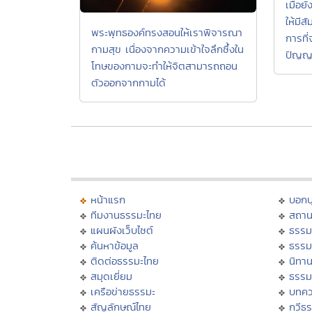
เมื่อย
ให้มีส
พระพุทธองค์ทรงสอนให้เราพิจารณา
การที
กามสุข เนื่องจากความเข้าใจลึกซึ้งใน
ปัญญ
โทษของกามจะทำให้จิตสามารถถอน
ตัวออกจากกามได้
หน้าแรก
บอก
ทีมงานธรรมะไทย
สถาน
แผนผังเว็บไซต์
ธรรม
ค้นหาข้อมูล
ธรรม
ติดต่อธรรมะไทย
นิทาน
สมุดเยี่ยม
ธรรม
เครือข่ายธรรมะ
บทคว
สัญลักษณ์ไทย
กวีธ