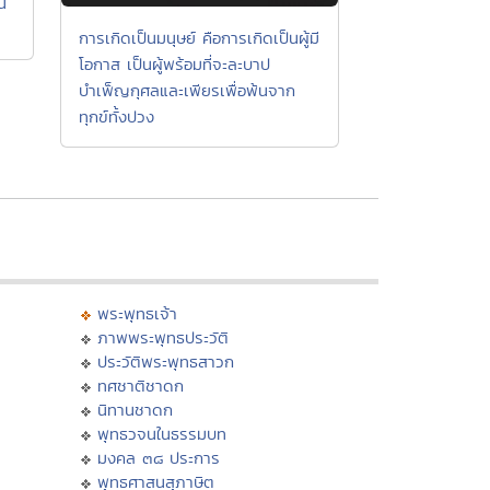
้
การเกิดเป็นมนุษย์ คือการเกิดเป็นผู้มี
โอกาส เป็นผู้พร้อมที่จะละบาป
บำเพ็ญกุศลและเพียรเพื่อพ้นจาก
ทุกข์ทั้งปวง
พระพุทธเจ้า
ภาพพระพุทธประวัติ
ประวัติพระพุทธสาวก
ทศชาติชาดก
นิทานชาดก
พุทธวจนในธรรมบท
มงคล ๓๘ ประการ
พุทธศาสนสุภาษิต