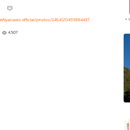
• 
tNyanaves.official/photos/2464120493884437
4,507