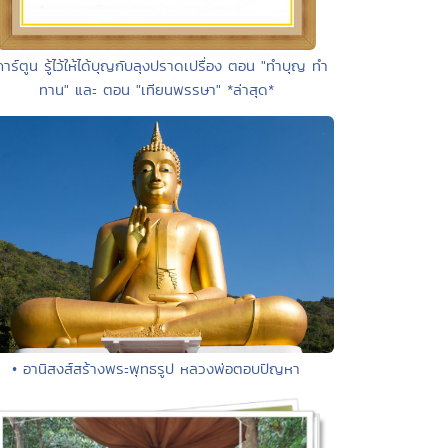
การ์ตูน รู้ไว้ให้ได้บุญกับลุงปราดเปรื่อง ตอน "ทำบุญ ทำ
ทาน" และ ตอน "เทียนพรรษา" *ล่าสุด*
• อานิสงส์สร้างพระพุทธรูป หลวงพ่อตอบปัญหา