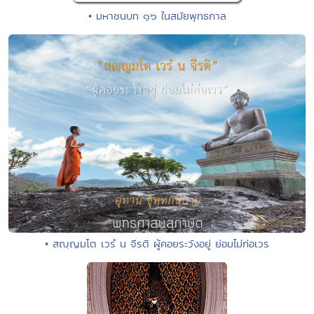
• มหาชนบท ๑๖ ในสมัยพุทธกาล
• สญฺญมโต เวรํ น จีรติ ผู้คอยระวังอยู่ ย่อมไม่ก่อเวร