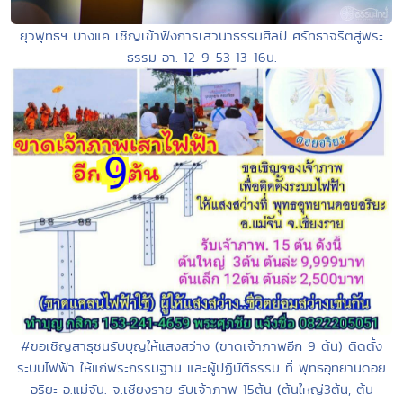
ยุวพุทธฯ บางแค เชิญเข้าฟังการเสวนาธรรมศิลป์ ศรัทธาจริตสู่พระ
ธรรม อา. 12-9-53 13-16น.
#ขอเชิญสาธุชนรับบุญให้แสงสว่าง (ขาดเจ้าภาพอีก 9 ต้น) ติดตั้ง
ระบบไฟฟ้า ให้แก่พระกรรมฐาน และผู้ปฏิบัติธรรม ที่ พุทธอุทยานดอย
อริยะ อ.แม่จัน. จ.เชียงราย รับเจ้าภาพ 15ต้น (ต้นใหญ่3ต้น, ต้น