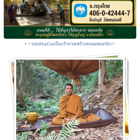
• ✨ขอเชิญร่วมเป็นเจ้าภาพสร้างถนนคอนกรีต✨