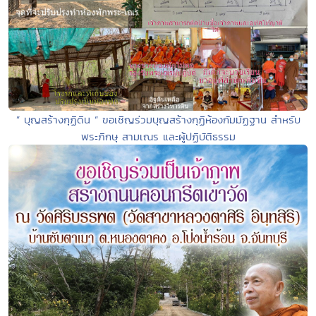
” บุญสร้างกุฏิดิน “ ขอเชิญร่วมบุญสร้างกุฏิห้องกัมมัฏฐาน สำหรับ
พระภิกษุ สามเณร และผู้ปฏิบัติธรรม