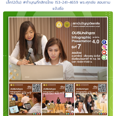
เล็ก12ต้น) #ทำบุญที่กสิกรไทย 153-241-4659 พระศุภชัย สอบถาม
แจ้งชื่อ