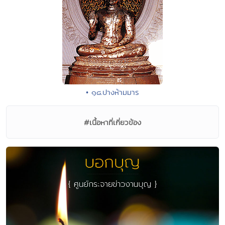
• ๑๘.ปางห้ามมาร
#เนื้อหาที่เกี่ยวข้อง