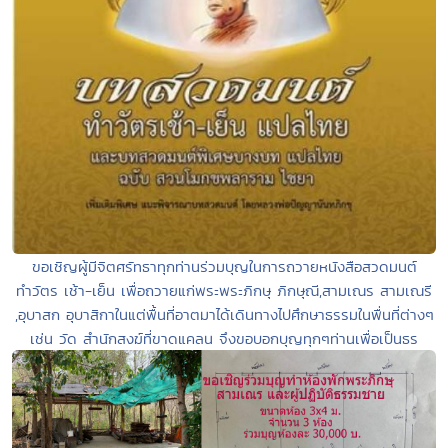
ขอเชิญผู้มีจิตศรัทธาทุกท่านร่วมบุญในการถวายหนังสือสวดมนต์
ทำวัตร เช้า-เย็น เพื่อถวายแก่พระพระภิกษุ ภิกษุณี,สามเณร สามเณรี
,อุบาสก อุบาสิกาในแต่พื้นที่อาตมาได้เดินทางไปศึกษาธรรมในพื่นที่ต่างๆ
เช่น วัด สำนักสงฆ์ที่ขาดแคลน จึงขอบอกบุญทุกๆท่านเพื่อเป็นธร