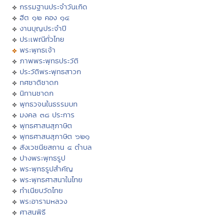
กรรมฐานประจำวันเกิด
ฮีต ๑๒ คอง ๑๔
งานบุญประจำปี
ประเพณีทั่วไทย
พระพุทธเจ้า
ภาพพระพุทธประวัติ
ประวัติพระพุทธสาวก
ทศชาติชาดก
นิทานชาดก
พุทธวจนในธรรมบท
มงคล ๓๘ ประการ
พุทธศาสนสุภาษิต
พุทธศาสนสุภาษิต ๖๒๑
สังเวชนียสถาน ๔ ตำบล
ปางพระพุทธรูป
พระพุทธรูปสำคัญ
พระพุทธศาสนาในไทย
ทำเนียบวัดไทย
พระอารามหลวง
ศาสนพิธี