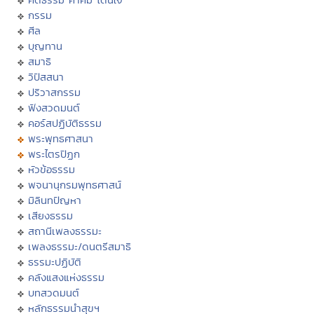
กรรม
ศีล
บุญทาน
สมาธิ
วิปัสสนา
ปริวาสกรรม
ฟังสวดมนต์
คอร์สปฏิบัติธรรม
พระพุทธศาสนา
พระไตรปิฏก
หัวข้อธรรม
พจนานุกรมพุทธศาสน์
มิลินทปัญหา
เสียงธรรม
สถานีเพลงธรรมะ
เพลงธรรมะ/ดนตรีสมาธิ
ธรรมะปฏิบัติ
คลังแสงแห่งธรรม
บทสวดมนต์
หลักธรรมนำสุขฯ