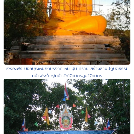
เจริญพร บอกบุญหนักๆบริจาค หิน ปูน ทราย สร้างลานปฏิบัติธรรม
หน้าพระใหญ่หน้าตัก10เมตรสูง20เมตร