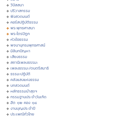
วิปัสสนา
ปริวาสกรรม
ฟังสวดมนต์
คอร์สปฏิบัติธรรม
พระพุทธศาสนา
พระไตรปิฏก
หัวข้อธรรม
พจนานุกรมพุทธศาสน์
มิลินทปัญหา
เสียงธรรม
สถานีเพลงธรรมะ
เพลงธรรมะ/ดนตรีสมาธิ
ธรรมะปฏิบัติ
คลังแสงแห่งธรรม
บทสวดมนต์
หลักธรรมนำสุขฯ
กรรมฐานประจำวันเกิด
ฮีต ๑๒ คอง ๑๔
งานบุญประจำปี
ประเพณีทั่วไทย