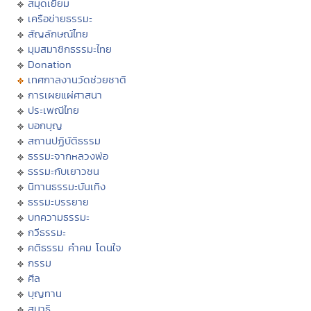
สมุดเยี่ยม
เครือข่ายธรรมะ
สัญลักษณ์ไทย
มุมสมาชิกธรรมะไทย
Donation
เทศกาลงานวัดช่วยชาติ
การเผยแผ่ศาสนา
ประเพณีไทย
บอกบุญ
สถานปฏิบัติธรรม
ธรรมะจากหลวงพ่อ
ธรรมะกับเยาวชน
นิทานธรรมะบันเทิง
ธรรมะบรรยาย
บทความธรรมะ
กวีธรรมะ
คติธรรม คำคม โดนใจ
กรรม
ศีล
บุญทาน
สมาธิ