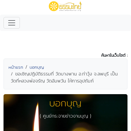
ค้นหาในเว็บไซต์ :
หน้าแรก
บอกบุญ
ขอเชิญปฏิบัติธรรมที่ วัดบางพาน อ.ท่าวุ้ง จ.ลพบุรี เป็น
วัดที่หลวงพ่อจรัญ วัดอัมพวัน ให้การอุปถัมภ์