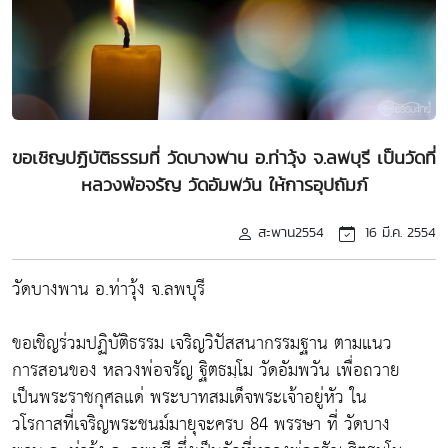
ขอเชิญปฏิบัติธรรมที่ วัดบางพาน อ.ท่าวุ้ง จ.ลพบุรี เป็นวัดที่
หลวงพ่อจรัญ วัดอัมพวัน ให้การอุปถัมภ์
สะพาน2554
16 มี.ค. 2554
วัดบางพาน อ.ท่าวุ้ง จ.ลพบุรี
ขอเชิญร่วมปฏิบัติธรรม เจริญวิปัสสนากรรมฐาน ตามแนว
การสอนของ หลวงพ่อจรัญ ฐิตธมฺโม วัดอัมพวัน เพื่อถวาย
เป็นพระราชกุศลแด่ พระบาทสมเด็จพระเจ้าอยู่หัว ใน
วโรกาสที่เจริญพระชนม์มายุจะครบ 84 พรรษา ที่ วัดบาง