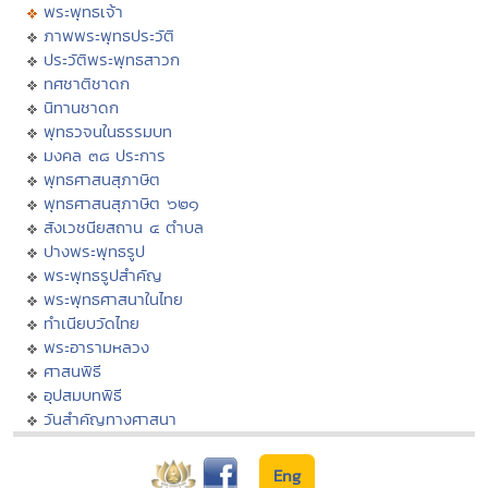
พระพุทธเจ้า
ภาพพระพุทธประวัติ
ประวัติพระพุทธสาวก
ทศชาติชาดก
นิทานชาดก
พุทธวจนในธรรมบท
มงคล ๓๘ ประการ
พุทธศาสนสุภาษิต
พุทธศาสนสุภาษิต ๖๒๑
สังเวชนียสถาน ๔ ตำบล
ปางพระพุทธรูป
พระพุทธรูปสำคัญ
พระพุทธศาสนาในไทย
ทำเนียบวัดไทย
พระอารามหลวง
ศาสนพิธี
อุปสมบทพิธี
วันสำคัญทางศาสนา
Eng