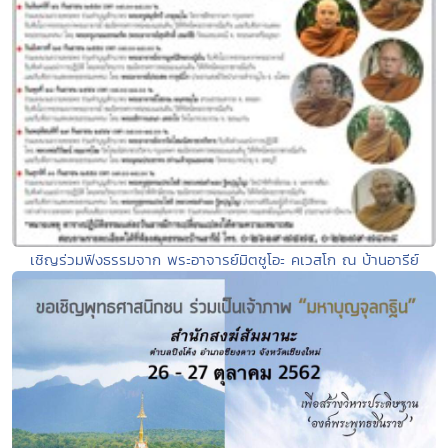
เชิญร่วมฟังธรรมจาก พระอาจารย์มิตซูโอะ คเวสโก ณ บ้านอารีย์