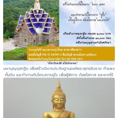
มหาบุญจุลกฐิน เพื่อสร้างวิหารประดิษฐานองค์พระพุทธชินราช กำแพง
กั้นดิน และทำทานกับโครงการชูใจ เพื่อผู้พิการ ด้อยโอกาส และยากไร้