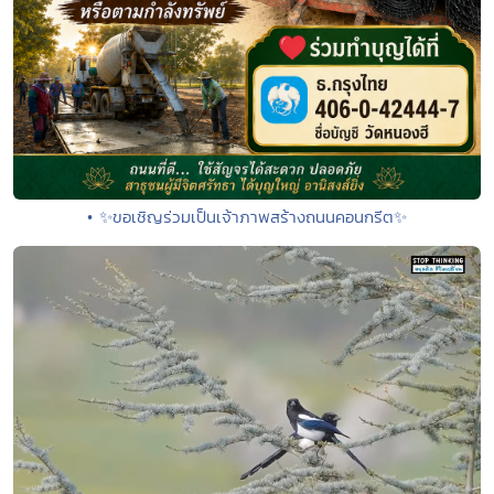
• ✨ขอเชิญร่วมเป็นเจ้าภาพสร้างถนนคอนกรีต✨