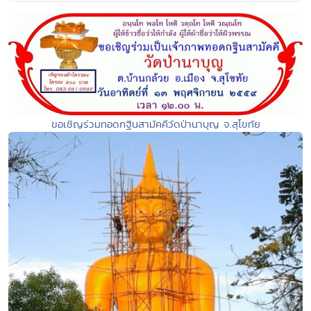
ขอเชิญร่วมทอดกฐินสามัคคีวัดป่านาบุญ จ.สุโขทัย