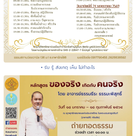
• รับ รู้ สังเกตุ เห็น ไม่ทำอะไร