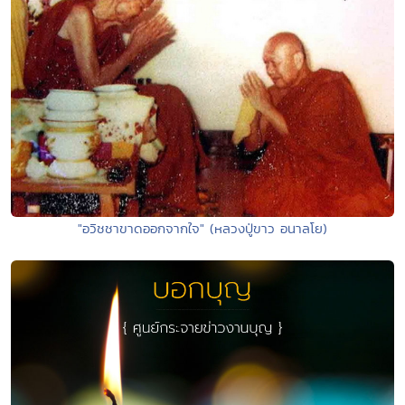
"อวิชชาขาดออกจากใจ" (หลวงปู่ขาว อนาลโย)