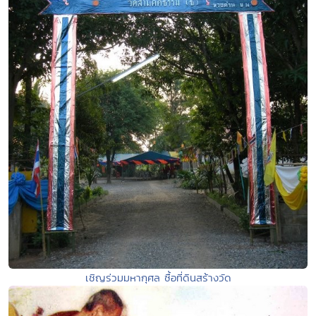
เชิญร่วมมหากุศล ซื้อที่ดินสร้างวัด