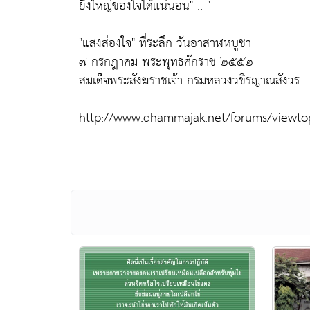
ยิ่งใหญ่ของใจได้แน่นอน"
.. "
"แสงส่องใจ"
ที่ระลึก วันอาสาฬหบูชา
๗ กรกฎาคม พระพุทธศักราช ๒๕๕๒
สมเด็จพระสังฆราชเจ้า กรมหลวงวขิรญาณสังวร
http://www.dhammajak.net/forums/viewto