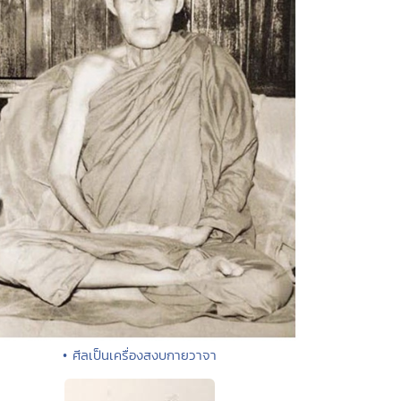
• ศีลเป็นเครื่องสงบกายวาจา