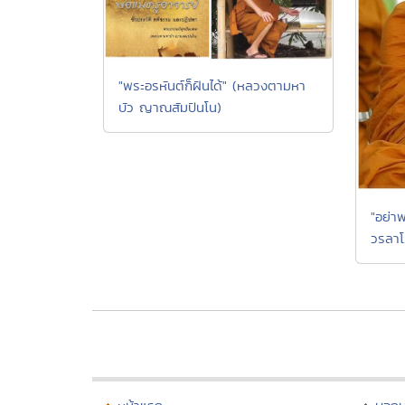
"พระอรหันต์ก็ฝันได้" (หลวงตามหา
บัว ญาณสัมปันโน)
"อย่า
วรลาโ