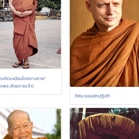
างจิตเหมือนโรคทางกาย"
็จพระสังฆราชเจ้า)
ทัศนะของนักปฏิบัติ