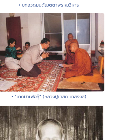
• บทสวดมนต์เมตตาพรหมวิหาร
• "เกิดมาเพื่อสู้" (หลวงปู่เทสก์ เทสรังสี)