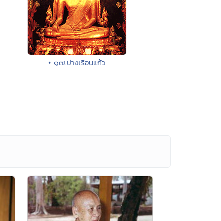
• ๑๗.ปางเรือนแก้ว