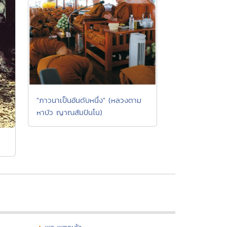
"ภาวนาเป็นอันดับหนึ่ง" (หลวงตาม
หาบัว ญาณสัมปันโน)
ท