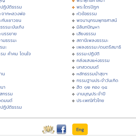
บุญ
พระพุทธศาสนา
ปฏิบัติธรรม
พระไตรปิฏก
ะจากหลวงพ่อ
หัวข้อธรรม
ะกับเยาวชน
พจนานุกรมพุทธศาสน์
ธรรมะบันเทิง
มิลินทปัญหา
ะบรรยาย
เสียงธรรม
ามธรรมะ
สถานีเพลงธรรมะ
รรมะ
เพลงธรรมะ/ดนตรีสมาธิ
รรม คำคม โดนใจ
ธรรมะปฏิบัติ
ม
คลังแสงแห่งธรรม
บทสวดมนต์
าน
หลักธรรมนำสุขฯ
กรรมฐานประจำวันเกิด
สนา
ฮีต ๑๒ คอง ๑๔
าสกรรม
งานบุญประจำปี
วดมนต์
ประเพณีทั่วไทย
ปฏิบัติธรรม
Eng