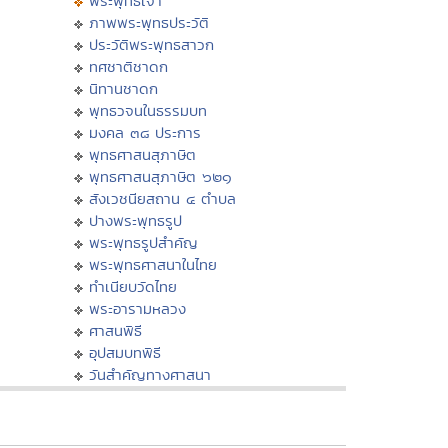
พระพุทธเจ้า
ภาพพระพุทธประวัติ
ประวัติพระพุทธสาวก
ทศชาติชาดก
นิทานชาดก
พุทธวจนในธรรมบท
มงคล ๓๘ ประการ
พุทธศาสนสุภาษิต
พุทธศาสนสุภาษิต ๖๒๑
สังเวชนียสถาน ๔ ตำบล
ปางพระพุทธรูป
พระพุทธรูปสำคัญ
พระพุทธศาสนาในไทย
ทำเนียบวัดไทย
พระอารามหลวง
ศาสนพิธี
อุปสมบทพิธี
วันสำคัญทางศาสนา