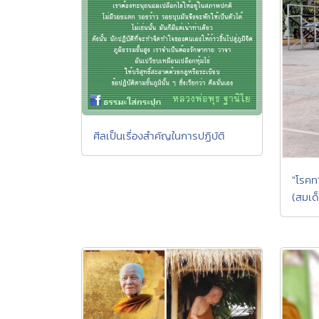
ศีลเป็นเรื่องสำคัญในการปฏิบัติ
"โรคท
(สมเด