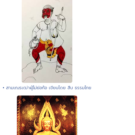
• สามเณรเฒ่าผู้ไม่ย่อท้อ เขียนโดย สืบ ธรรมไทย