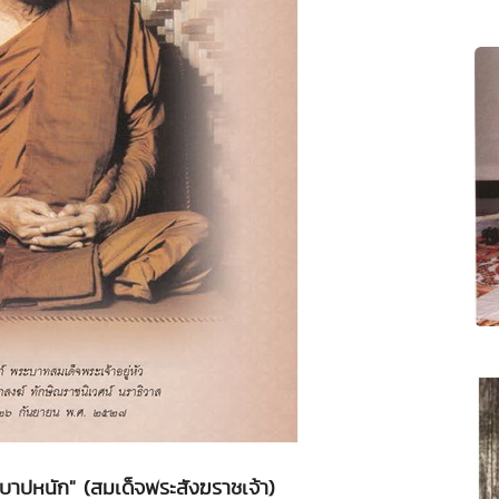
บาปหนัก" (สมเด็จพระสังฆราชเจ้า)