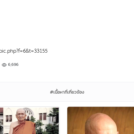
pic.php?f=6&t=33155
6,696
#เนื้อหาที่เกี่ยวข้อง