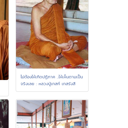
ไม่ต้องให้เกิดปฏิภาค ..ให้เห็นตามเป็น
จริงเลย : หลวงปู่เทสก์ เทสรังสี