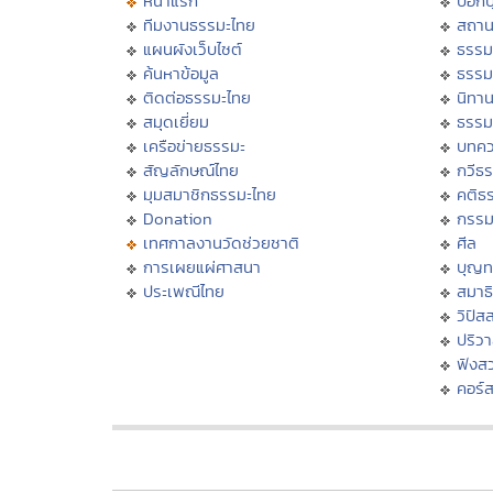
หน้าแรก
บอก
ทีมงานธรรมะไทย
สถาน
แผนผังเว็บไซต์
ธรรม
ค้นหาข้อมูล
ธรรม
ติดต่อธรรมะไทย
นิทาน
สมุดเยี่ยม
ธรรม
เครือข่ายธรรมะ
บทคว
สัญลักษณ์ไทย
กวีธ
มุมสมาชิกธรรมะไทย
คติธ
Donation
กรร
เทศกาลงานวัดช่วยชาติ
ศีล
การเผยแผ่ศาสนา
บุญท
ประเพณีไทย
สมาธิ
วิปัส
ปริว
ฟังส
คอร์ส