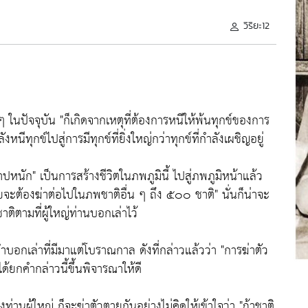
วิริยะ12
 ๆ ในปัจจุบัน
"ก็เกิดจากเหตุที่ต้องการหนีให้พ้นทุกข์ของการ
ังหนีทุกข์ไปสู่การมีทุกข์ที่ยิ่งใหญ่กว่าทุกข์ที่กำลังเผชิญอยู่
าปหนัก"
เป็นการสร้างชีวิตในภพภูมินี้ ไปสู่ภพภูมิหน้าแล้ว
ตายจะต้องฆ่าต่อไปในภพชาติอื่น ๆ ถึง ๕๐๐ ชาติ"
นั่นก็น่าจะ
ตามที่ผู้ใหญ่ท่านบอกเล่าไว้
งคำบอกเล่าที่มีมาแต่โบราณกาล ดังที่กล่าวแล้วว่า
"การฆ่าตัว
ได้ยกคำกล่าวนี้ขึ้นพิจารณาให้ดี
ท่านผู้ใหญ่ ก็จะฆ่าตัวตายกันอย่างไม่คิดให้เข้าใจว่า
"ถ้าชาติ