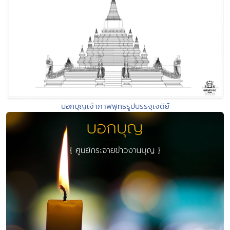
บอกบุญเจ้าภาพพุทธรูปบรรจุเจดีย์