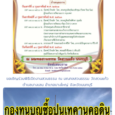
ขอเชิญร่วมพิธีเปิดงานสวนธรรม ณ มณฑลสวนธรรม วัดสวนแก้ว
ตำบลบางเลน อำเภอบางใหญ่ จังหวัดนนทบุรี