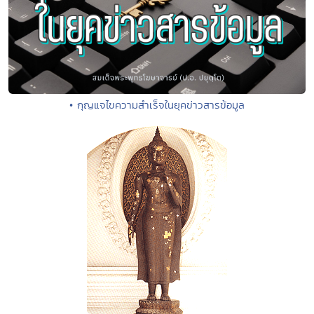
• กุญแจไขความสำเร็จในยุคข่าวสารข้อมูล