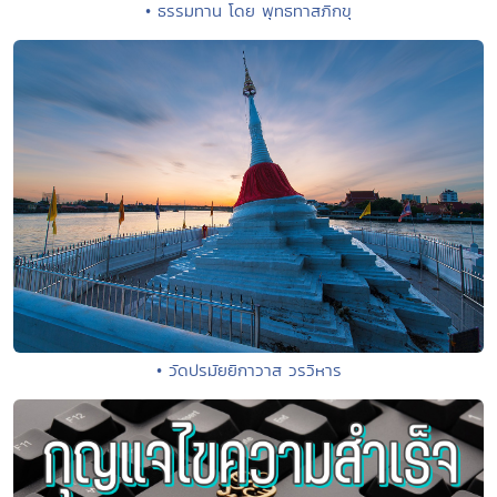
• ธรรมทาน โดย พุทธทาสภิกขุ
• วัดปรมัยยิกาวาส วรวิหาร