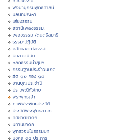
หัวข้อธรรม
พจนานุกรมพุทธศาสน์
มิลินทปัญหา
เสียงธรรม
สถานีเพลงธรรมะ
เพลงธรรมะ/ดนตรีสมาธิ
ธรรมะปฏิบัติ
คลังแสงแห่งธรรม
บทสวดมนต์
หลักธรรมนำสุขฯ
กรรมฐานประจำวันเกิด
ฮีต ๑๒ คอง ๑๔
งานบุญประจำปี
ประเพณีทั่วไทย
พระพุทธเจ้า
ภาพพระพุทธประวัติ
ประวัติพระพุทธสาวก
ทศชาติชาดก
นิทานชาดก
พุทธวจนในธรรมบท
มงคล ๓๘ ประการ