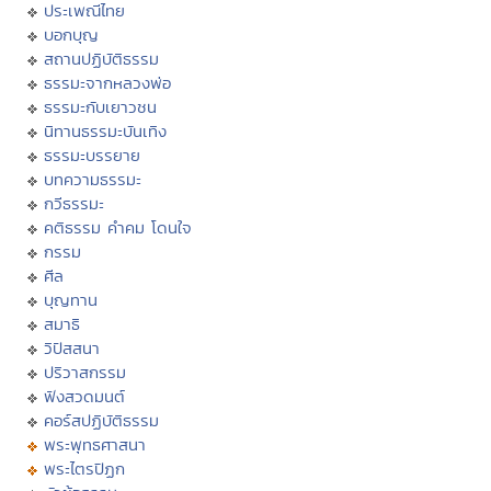
ประเพณีไทย
บอกบุญ
สถานปฏิบัติธรรม
ธรรมะจากหลวงพ่อ
ธรรมะกับเยาวชน
นิทานธรรมะบันเทิง
ธรรมะบรรยาย
บทความธรรมะ
กวีธรรมะ
คติธรรม คำคม โดนใจ
กรรม
ศีล
บุญทาน
สมาธิ
วิปัสสนา
ปริวาสกรรม
ฟังสวดมนต์
คอร์สปฏิบัติธรรม
พระพุทธศาสนา
พระไตรปิฏก