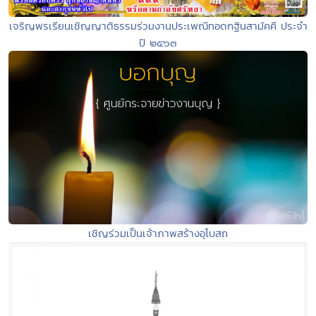
เจริญพรเรียนเชิญญาติธรรมร่วมงานประเพณีทอดกฐินสามัคคี ประจำ
ปี ๒๕๖๓
เชิญร่วมเป็นเจ้าภาพสร้างอุโบสถ