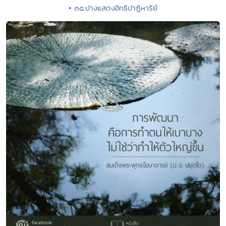
• ๓๕.ปางแสดงอิทธิปาฏิหาริย์