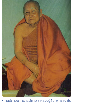
• คนบ่ภาวนา เอาแต่ถาม : หลวงปู่สิม พุทธาจาโร