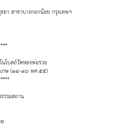
ีอยุธยา สาขาบางกอกน้อย กรุงเทพฯ
****
ในโบสถ์วัดหลงพ่อรวย
ีสะเกษ (๑๔-๑๖ พค.๕๕)
*****
ชตธรรมสถาน
าท