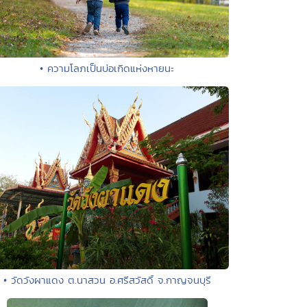
• ความโลภเป็นบ่อเกิดแห่งหายนะ
• วัดวังผาแดง ต.นาสวน อ.ศรีสวัสดิ์ จ.กาญจนบุรี