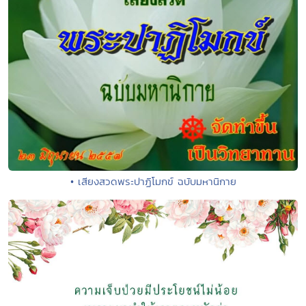
• เสียงสวดพระปาฏิโมกข์ ฉบับมหานิกาย