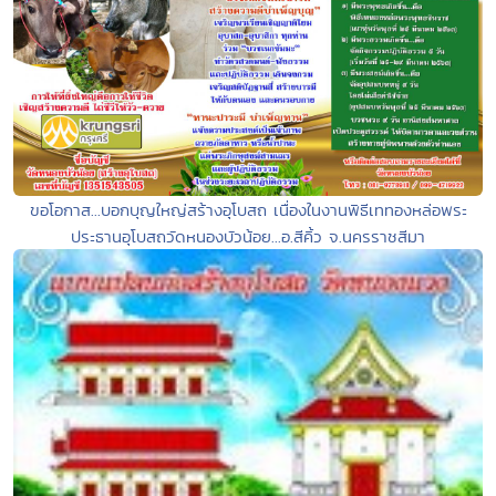
ขอโอกาส...บอกบุญใหญ่สร้างอุโบสถ เนื่องในงานพิธีเททองหล่อพระ
ประธานอุโบสถวัดหนองบัวน้อย...อ.สีคิ้ว จ.นครราชสีมา