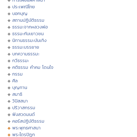
ประเพณีไทย
บอกบุญ
สถานปฏิบัติธรรม
ธรรมะจากหลวงพ่อ
ธรรมะกับเยาวชน
นิทานธรรมะบันเทิง
ธรรมะบรรยาย
บทความธรรมะ
กวีธรรมะ
คติธรรม คำคม โดนใจ
กรรม
ศีล
บุญทาน
สมาธิ
วิปัสสนา
ปริวาสกรรม
ฟังสวดมนต์
คอร์สปฏิบัติธรรม
พระพุทธศาสนา
พระไตรปิฏก