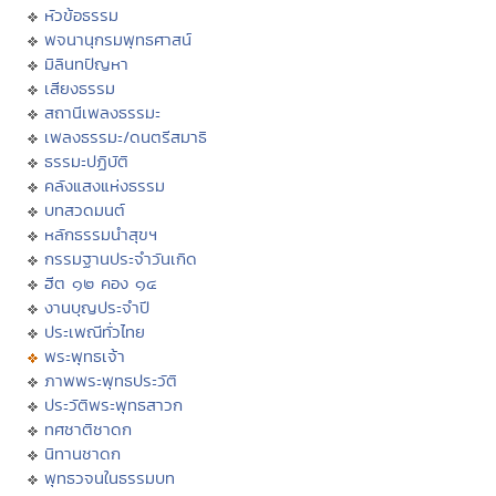
หัวข้อธรรม
พจนานุกรมพุทธศาสน์
มิลินทปัญหา
เสียงธรรม
สถานีเพลงธรรมะ
เพลงธรรมะ/ดนตรีสมาธิ
ธรรมะปฏิบัติ
คลังแสงแห่งธรรม
บทสวดมนต์
หลักธรรมนำสุขฯ
กรรมฐานประจำวันเกิด
ฮีต ๑๒ คอง ๑๔
งานบุญประจำปี
ประเพณีทั่วไทย
พระพุทธเจ้า
ภาพพระพุทธประวัติ
ประวัติพระพุทธสาวก
ทศชาติชาดก
นิทานชาดก
พุทธวจนในธรรมบท