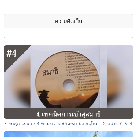
ความคิดเห็น
• ซีดีชุด อริยสัจ 4 พระอาจารย์ปัญญา นีลวณฺโณ - (( สมาธิ )) # 4