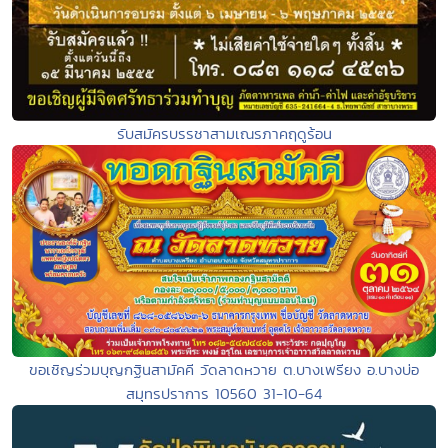
รับสมัครบรรชาสามเณรภาคฤดูร้อน
ขอเชิญร่วมบุญกฐินสามัคคี วัดลาดหวาย ต.บางเพรียง อ.บางบ่อ
สมุทรปราการ 10560 31-10-64