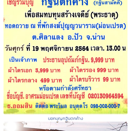
บอกบุญกฐินตกค้าง