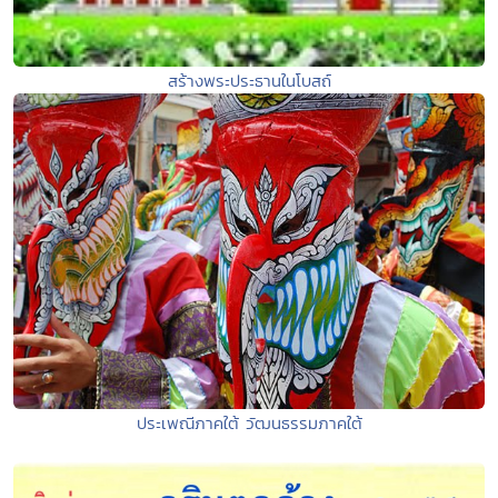
สร้างพระประธานในโบสถ์
ประเพณีภาคใต้ วัฒนธรรมภาคใต้