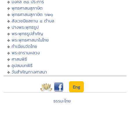
มงคล ๓๘ ประการ
พุทธศาสนสุภาษิต
พุทธศาสนสุภาษิต ๖๒๑
สังเวชนียสถาน ๔ ตำบล
ปางพระพุทธรูป
พระพุทธรูปสำคัญ
พระพุทธศาสนาในไทย
ทำเนียบวัดไทย
พระอารามหลวง
ศาสนพิธี
อุปสมบทพิธี
วันสำคัญทางศาสนา
Eng
ธรรมะไทย