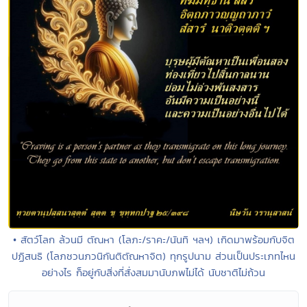
• สัตว์โลก ล้วนมี ตัณหา (โลภะ/ราคะ/นันทิ ฯลฯ) เกิดมาพร้อมกับจิต
ปฏิสนธิ (โลภชวนภวนิกันติตัณหาจิต) ทุกรูปนาม ส่วนเป็นประเภทไหน
อย่างไร ก็อยู่กับสิ่งที่สั่งสมมานับภพไม่ได้ นับชาติไม่ถ้วน