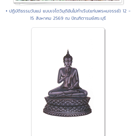
• ปฏิบัติธรรมวันแม่ แบบเจโตวิมุติอันไม่กำเริบ(แก่นพรหมจรรย์) 12 -
15 สิงหาคม 2569 ณ ปัณฑิตารมย์สระบุรี