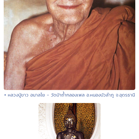
• หลวงปู่ขาว อนาลโย - วัดป่าถ้ำกลองเพล อ.หนองบัวลำภู จ.อุดรธานี