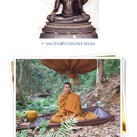
• ๖๗.ปางพิจารณาชราธรรม