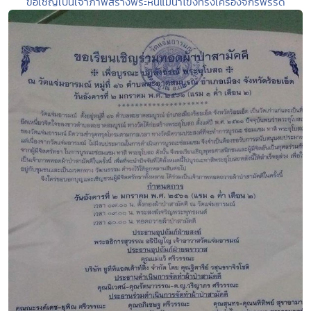
ขอเชิญเป็นเจ้าภาพสร้างพระหินแม่น้ำโขงทรงเครื่องจักรพรรดิ์