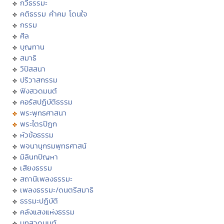
กวีธรรมะ
คติธรรม คำคม โดนใจ
กรรม
ศีล
บุญทาน
สมาธิ
วิปัสสนา
ปริวาสกรรม
ฟังสวดมนต์
คอร์สปฏิบัติธรรม
พระพุทธศาสนา
พระไตรปิฏก
หัวข้อธรรม
พจนานุกรมพุทธศาสน์
มิลินทปัญหา
เสียงธรรม
สถานีเพลงธรรมะ
เพลงธรรมะ/ดนตรีสมาธิ
ธรรมะปฏิบัติ
คลังแสงแห่งธรรม
บทสวดมนต์