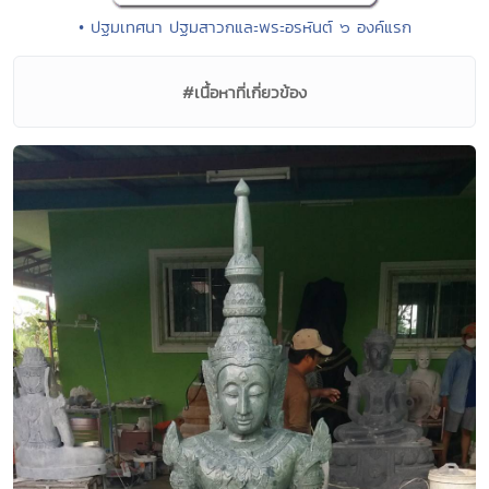
• ปฐมเทศนา ปฐมสาวกและพระอรหันต์ ๖ องค์แรก
#เนื้อหาที่เกี่ยวข้อง