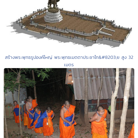
สร้างพระพุทธรูปองค์ใหญ่ พระพุทธเมตตาประชาไท&#8203;ย สูง 32
เมตร