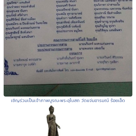
เชิญร่วมเป็นเจ้าภาพบูรณะพระอุโบสถ วัดแจ่มอารมณ์ ร้อยเอ็ด