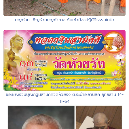
บุญด่วน..เชิญร่วมบุญทำทางเดินเข้าห้องปฏิบัติธรรมในป่า
ขอเชิญร่วมบุญกฐินสามัคคีวัดห้วยรัง ต.ระบำอ.ลานสัก อุทัยธานี 14-
11-64