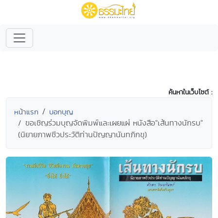
ค้นหาในเว็บไซต์ :
หน้าแรก
บอกบุญ
ขอเชิญร่วมบุญจัดพิมพ์และเผยแผ่ หนังสือ"เส้นทางนักรบ"
(นิยายภาพชีวประวัติท่านปัญญานันทภิกขุ)