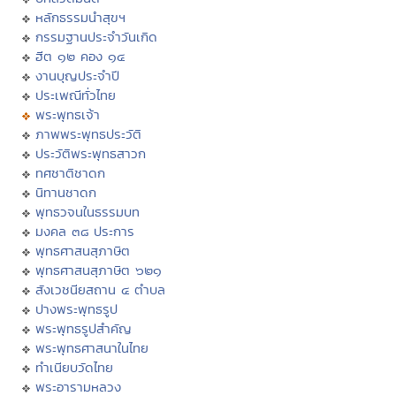
หลักธรรมนำสุขฯ
กรรมฐานประจำวันเกิด
ฮีต ๑๒ คอง ๑๔
งานบุญประจำปี
ประเพณีทั่วไทย
พระพุทธเจ้า
ภาพพระพุทธประวัติ
ประวัติพระพุทธสาวก
ทศชาติชาดก
นิทานชาดก
พุทธวจนในธรรมบท
มงคล ๓๘ ประการ
พุทธศาสนสุภาษิต
พุทธศาสนสุภาษิต ๖๒๑
สังเวชนียสถาน ๔ ตำบล
ปางพระพุทธรูป
พระพุทธรูปสำคัญ
พระพุทธศาสนาในไทย
ทำเนียบวัดไทย
พระอารามหลวง