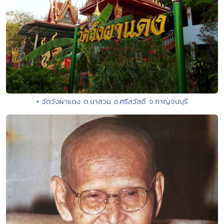
• วัดวังผาแดง ต.นาสวน อ.ศรีสวัสดิ์ จ.กาญจนบุรี