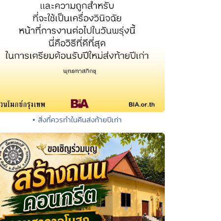
• สิ่งที่ควรทำในคืนส่งท้ายปีเก่า