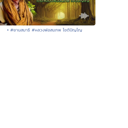
• #ยานสมาธิ #หลวงพ่อสมภพ โชติปัญโญ