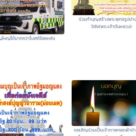
ร่วมทำบุญสร้างพระพุทธรูปปา
วิชัย(พระเจ้าต๋นหลวง)
ญใหญ่ได้มากกว่าโบสถ์ร้อยหลัง
ขอเชิญร่วมเป็นเจ้าภาพทอดผ้าป่า