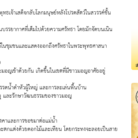
พุทธเจ้าเสด็จกลับโลกมนุษย์หลังโปรดสัตว์ในสวรรค์ชั้น
ในบรรยากาศที่เต็มไปด้วยความศรัทธา โดยมักจัดบนเนิน
คคีในชุมชนและแสดงออกถึงศรัทธาในพระพุทธศาสนา
)
เข้าด้วยกัน เกิดขึ้นในเขตที่มีชาวมอญอาศัยอยู่
รดน้ำดำหัวผู้ใหญ่ และการละเล่นพื้นบ้าน
อายุ และรักษาวัฒนธรรมของชาวมอญ
คงคาและการขอขมาต่อแม่น้ำ
ละตกแต่งด้วยดอกไม้และเทียน โดยกระทงจะลอยเป็นสาย