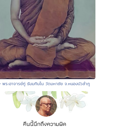
• พระอาจารย์กู่ ธัมมทินโน วัดมหาชัย จ.หนองบัวลำภู