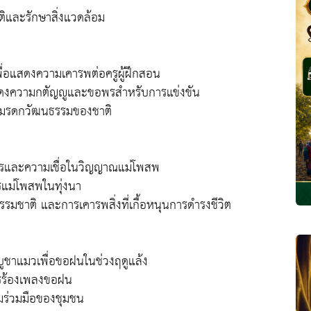
และรักษาสิ่งแวดล้อม
พื่อแสดงความเคารพต่อครูผู้ฝึกสอน
แสดงความกตัญญูและขอพรสำหรับการแข่งขัน
็นมรดกวัฒนธรรมของชาติ
กษตรและความเชื่อในวิญญาณแม่โพสพ
รแม่โพสพในทุ่งนา
มชาติ และการเคารพสิ่งที่เกื้อหนุนการดำรงชีวิต
รบูชาแมวเพื่อขอฝนในช่วงฤดูแล้ง
ารร้องเพลงขอฝน
มร่วมมือของชุมชน