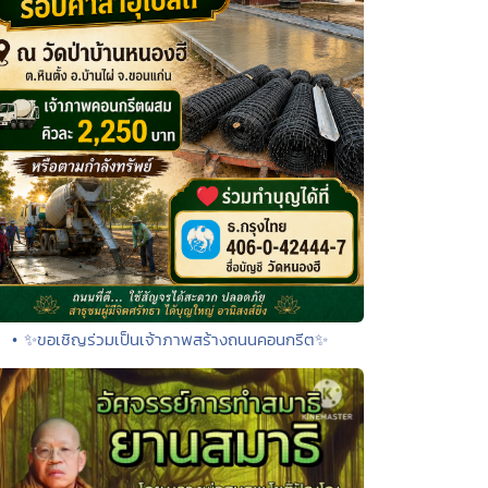
• ✨ขอเชิญร่วมเป็นเจ้าภาพสร้างถนนคอนกรีต✨