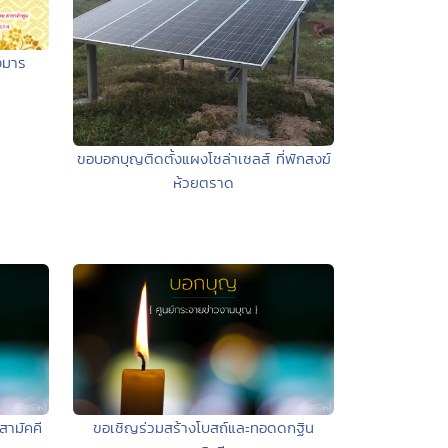
งมาร
ขอบอกบุญติดตั้งแผงโซล่าเซลส์ ที่พักสงฆ์
ห้วยตราด
สามัคคี
ขอเชิญร่วมสร้างโบสถ์และทอดดกฐิน