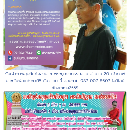
รับเจ้าภาพอุปถัมภ์จองบวช พระธุดงค์กรรมฐาน จำนวน 20 เจ้าภาพ
บวชวันพ่อเเห่งชาติ5 ธันวาคม นี้ สอบถาม 087-007-8607 ไอดีไลน์
dhamma2559