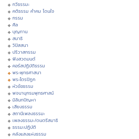
กวีธรรมะ
คติธรรม คำคม โดนใจ
กรรม
ศีล
บุญทาน
สมาธิ
วิปัสสนา
ปริวาสกรรม
ฟังสวดมนต์
คอร์สปฏิบัติธรรม
พระพุทธศาสนา
พระไตรปิฏก
หัวข้อธรรม
พจนานุกรมพุทธศาสน์
มิลินทปัญหา
เสียงธรรม
สถานีเพลงธรรมะ
เพลงธรรมะ/ดนตรีสมาธิ
ธรรมะปฏิบัติ
คลังแสงแห่งธรรม