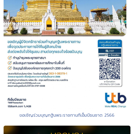
ขอเชิญร่วมบุญกฐินพระราชทานทีเอ็มบีธนชาต 2566