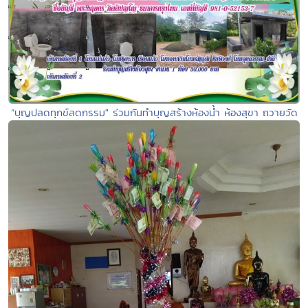
“บุญปลดทุกข์ลดกรรม" ร่วมกันทำบุญสร้างห้องน้ำ ห้องสุขา ถวายวัด