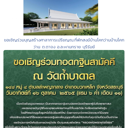
ขอเชิญร่วมบุญสร้างศาลาการเปรียญณ.ที่พักสงฆ์บ้านโคกว่านบ้านโคก
ว่าน ต.ตาจง อ.ละหานทราย บุรีรัมย์