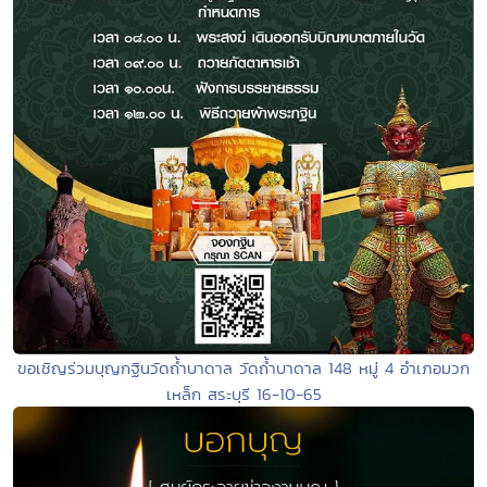
ขอเชิญร่วมบุญกฐินวัดถ้ำบาดาล วัดถ้ำบาดาล 148 หมู่ 4 อำเภอมวก
เหล็ก สระบุรี 16-10-65