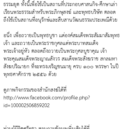
ธรรมยุต ทั้งนี้เพื่อใช้เป็นสถานที่ประกอบศาสนกิจ-ศึกษาเล่า
เรียนพระธรรมสำหรับพระภิกษุสงฆ์ และพุทธบริษัท ตลอด
ถึงใช้เป็นสถานที่อนุรักษ์และสืบสานวัฒนธรรมประเพณีด้วย
อนึ่ง เพื่อถวายเป็นพุทธบูชา เเด่องค์สมเด็จพระสัมมาสัมพุทธ
เจ้า และถวายเป็นพระราชกุศลแด่พระบาทสมเด็จ
พระเจ้าอยู่หัว ตลอดถึงถวายเป็นพระกุศลบูชาคุณ เจ้า
พระคุณสมเด็จพระญาณสังวร สมเด็จพระสังฆราช สกลมหา
สังฆปริณายก ที่จะทรงเจริญชนมายุ ครบ ๑๐๐ พรรษา ในปี
พุทธศาศักราช ๒๕๕๖ ด้วย
ดูภาพกิจกรรมของสำนักสงฆ์ได้ที่
http://www.facebook.com/profile.php?
id=100002506859202
ท่านผู้มีจิตศรัทธา สอบถามข้อมูลเพิ่มเติมได้ที่