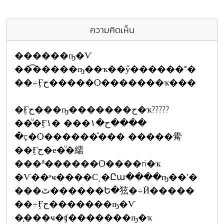
ความคิดเห็น
������ҧ�Ѵ
��͡�����ҧ��ҡ��ŷ������˭�
��÷Ӻح�����Ѻ�������ҡ���
�Ӻح���ҧ�������ح�ҡ?????
��ͧ�Ӻح�١��� �١����
�ç�Ѻ������ͧ��� �����觷
��Ӻح�е�ͧ�繻
���ª������Ѻ����ǹ�ҡ
�Ѵ��ʶҹ����Сͺ�Ըա����ҧ��ʹ�
���ٹ������Ե�㹡�÷Ӥ�����
��÷Ӻح�������ҧ�Ѵ
�֧���ҹ�ʧ�������ҧ�ҡ