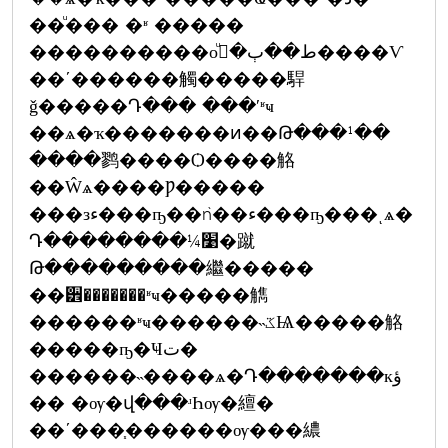
��ͧ��� �ʶ �����
����������оط��ٻ�ءͧ����Ѵ
��ʹ������觸�����駻
ǧ�����Դ��� ���ʹʶҹ
��ѧ�ҡ�������ͷ��Թ���¹��
����鹨����Ѻ����觡
��Ŵѧ����Ƿ�����
���зء���ҧ��ǹ��ء���ҧ���ͺѧ�
Դ��������¼׹�蹴
Թ���������繼�����
��੾�������ʶҹ�����觹
������ʶҹ������˵ػѨ�����觡
�����ҧ�Ҹت�
������˵����ѧ�Դ�������кؤ
�� �ѹ�վ���ʴҺѹ�繵�
��ʹ���֧������ѹ���繷