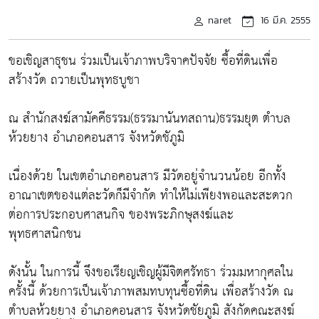
naret
16 มี.ค. 2555
ขอเชิญสาธุชน ร่วมเป็นเจ้าภาพบริจาคปัจจัย ซื้อที่ดินเพื่อ
สร้างวัด ถวายเป็นพุทธบูชา
ณ สำนักสงฆ์สามัคคีธรรม(ธรรมานันทสถาน)ธรรมยุต ตำบล
ห้วยยาง อำเภอคอนสาร จังหวัดชัภูมิ
เนื่องด้วย ในเขตอำเภอคอนสาร มีวัดอยู่จำนวนน้อย อีกทั้ง
อาณาเขตของแต่ละวัดก็มีจำกัด ทำให้ไม่เพียงพอและสะดวก
ต่อการประกอบศาสนกิจ ของพระภิกษุสงฆ์และ
พุทธศาสนิกชน
ดังนั้น ในการนี้ จึงขอเรียญเชิญผู้มีจิตศรัทธา ร่วมมหากุศลใน
ครั้งนี้ ด้วยการเป็นเจ้าภาพสมทบทุนซื้อที่ดิน เพื่อสร้างวัด ณ
ตำบลห้วยยาง อำเภอคอนสาร จังหวัดชัยภูมิ สังกัดคณะสงฆ์