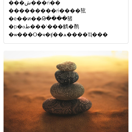
���ش���ǹ��
���������ǹ����㹡
�ë��ͷ��Թ����㹺
�þ�оط���ʹ���觹�鹡
�ѡ���Ѻ�ҹ�ʧ��ѧ����Ҵ���