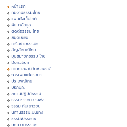
หน้าแรก
ทีมงานธรรมะไทย
แผนผังเว็บไซต์
ค้นหาข้อมูล
ติดต่อธรรมะไทย
สมุดเยี่ยม
เครือข่ายธรรมะ
สัญลักษณ์ไทย
มุมสมาชิกธรรมะไทย
Donation
เทศกาลงานวัดช่วยชาติ
การเผยแผ่ศาสนา
ประเพณีไทย
บอกบุญ
สถานปฏิบัติธรรม
ธรรมะจากหลวงพ่อ
ธรรมะกับเยาวชน
นิทานธรรมะบันเทิง
ธรรมะบรรยาย
บทความธรรมะ