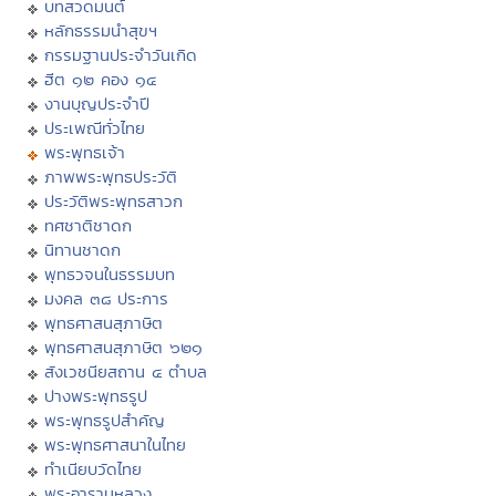
บทสวดมนต์
หลักธรรมนำสุขฯ
กรรมฐานประจำวันเกิด
ฮีต ๑๒ คอง ๑๔
งานบุญประจำปี
ประเพณีทั่วไทย
พระพุทธเจ้า
ภาพพระพุทธประวัติ
ประวัติพระพุทธสาวก
ทศชาติชาดก
นิทานชาดก
พุทธวจนในธรรมบท
มงคล ๓๘ ประการ
พุทธศาสนสุภาษิต
พุทธศาสนสุภาษิต ๖๒๑
สังเวชนียสถาน ๔ ตำบล
ปางพระพุทธรูป
พระพุทธรูปสำคัญ
พระพุทธศาสนาในไทย
ทำเนียบวัดไทย
พระอารามหลวง