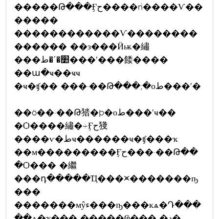
�����Թ���Ӻح����ǹ����Ѵ��
�����
������������Ѵ��������
������ ��з���Ӥѭ�繡
���׺�ʹ�ط���ʹ���餧����
��ա�ҹ��ҹҹ
�ҹ�ʧ�� ���·��Թ���;�оط���ʹ�
��ö��·��Թ㹺�þ�оط���ʹҹ��
�Ѻ����繡�÷Ӻح㹽
����ѵ�طҹ������ҹ�ʧ���ҡ
��м���������Ӻح���·��Թ��
�Ѻ��� �繼
���դ�����Ҵ���⪤�������ҧ
���
�������мŷء���ҧ���кѧ�Դ���
��ѧ�ҡ��� �����Ҩ��� �د�