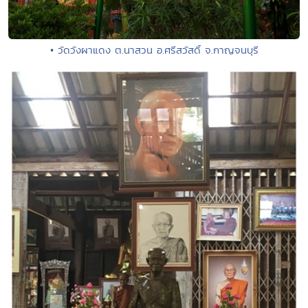
• วัดวังผาแดง ต.นาสวน อ.ศรีสวัสดิ์ จ.กาญจนบุรี