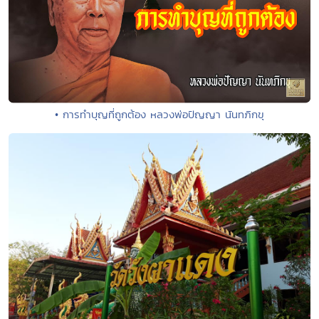
• การทำบุญที่ถูกต้อง หลวงพ่อปัญญา นันทภิกขุ