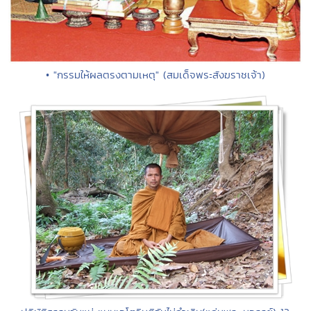
• "กรรมให้ผลตรงตามเหตุ" (สมเด็จพระสังฆราชเจ้า)