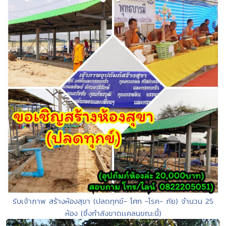
รับเจ้าภาพ สร้างห้องสุขา (ปลดทุกข์- โศก -โรค- ภัย) จำนวน 25
ห้อง (ซึ่งกำลังขาดเเคลนขณะนี้)