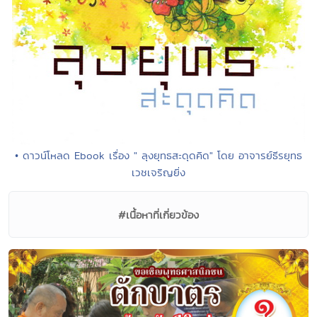
• ดาวน์โหลด Ebook เรื่อง " ลุงยุทธสะดุดคิด" โดย อาจารย์ธีรยุทธ
เวชเจริญยิ่ง
#เนื้อหาที่เกี่ยวข้อง