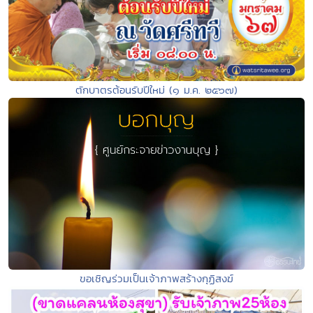
ตักบาตรต้อนรับปีใหม่ (๑ ม.ค. ๒๕๖๗)
ขอเชิญร่วมเป็นเจ้าภาพสร้างกุฏิสงฆ์