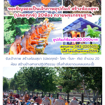
รับเจ้าภาพ สร้างห้องสุขา (ปลดทุกข์- โศก -โรค- ภัย) จำนวน 20
ห้อง สร้างข้างศาลาปฏิบัติธรรม (ซึ่งกำลังขาดเเคลนขณะนี้)