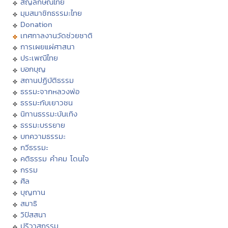
สัญลักษณ์ไทย
มุมสมาชิกธรรมะไทย
Donation
เทศกาลงานวัดช่วยชาติ
การเผยแผ่ศาสนา
ประเพณีไทย
บอกบุญ
สถานปฏิบัติธรรม
ธรรมะจากหลวงพ่อ
ธรรมะกับเยาวชน
นิทานธรรมะบันเทิง
ธรรมะบรรยาย
บทความธรรมะ
กวีธรรมะ
คติธรรม คำคม โดนใจ
กรรม
ศีล
บุญทาน
สมาธิ
วิปัสสนา
ปริวาสกรรม