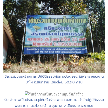
เชิญร่วมบุญสร้างศาลาปฏิบัติธรรมกับทางวัดดอยแท่นพระผาหลวง ต.
ป่าไผ่ อ.สันทราย เชียงใหม่ 50210 ครับ
รับเจ้าภาพเป็นประธานอุปถัมภ์สร้าง พระอุโบสถ ณ สำนักปฏิบัติธรรม
พระธาตุแท่นแก้ว ต.ต้า อ.ขุนตาล จ.เชียงราย ๕๗๓๔๐