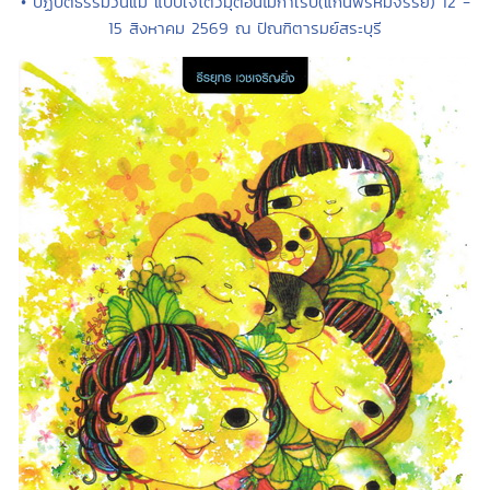
• ปฏิบัติธรรมวันแม่ แบบเจโตวิมุติอันไม่กำเริบ(แก่นพรหมจรรย์) 12 -
15 สิงหาคม 2569 ณ ปัณฑิตารมย์สระบุรี