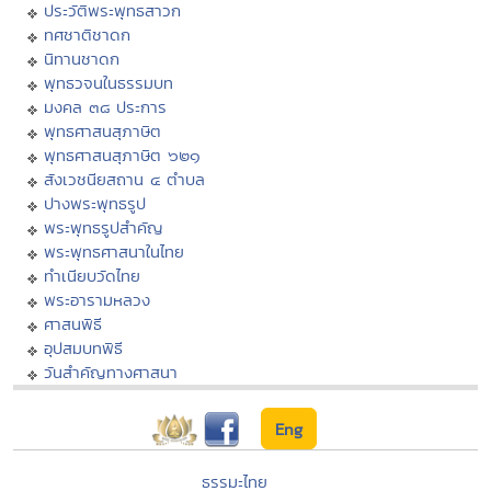
ประวัติพระพุทธสาวก
ทศชาติชาดก
นิทานชาดก
พุทธวจนในธรรมบท
มงคล ๓๘ ประการ
พุทธศาสนสุภาษิต
พุทธศาสนสุภาษิต ๖๒๑
สังเวชนียสถาน ๔ ตำบล
ปางพระพุทธรูป
พระพุทธรูปสำคัญ
พระพุทธศาสนาในไทย
ทำเนียบวัดไทย
พระอารามหลวง
ศาสนพิธี
อุปสมบทพิธี
วันสำคัญทางศาสนา
Eng
ธรรมะไทย