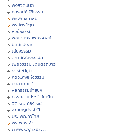
ฟังสวดมนต์
คอร์สปฏิบัติธรรม
พระพุทธศาสนา
พระไตรปิฏก
หัวข้อธรรม
พจนานุกรมพุทธศาสน์
มิลินทปัญหา
เสียงธรรม
สถานีเพลงธรรมะ
เพลงธรรมะ/ดนตรีสมาธิ
ธรรมะปฏิบัติ
คลังแสงแห่งธรรม
บทสวดมนต์
หลักธรรมนำสุขฯ
กรรมฐานประจำวันเกิด
ฮีต ๑๒ คอง ๑๔
งานบุญประจำปี
ประเพณีทั่วไทย
พระพุทธเจ้า
ภาพพระพุทธประวัติ