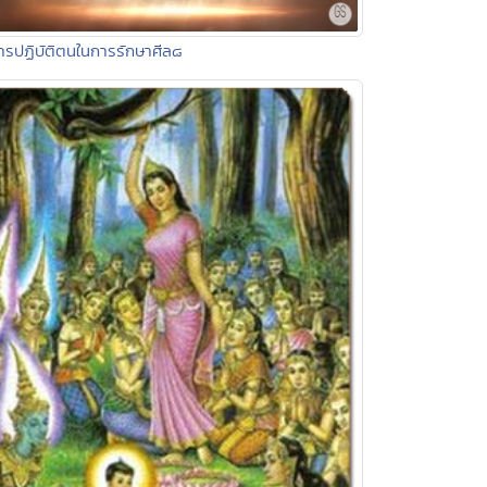
ารปฏิบัติตนในการรักษาศีล๘