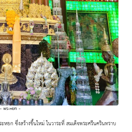
- พระหยก -
ระหยก ซึ่งสร้างขึ้นใหม่ ในวาระที่ สมเด็จพระศรีนครินทราบ