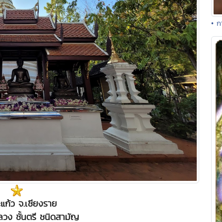
• ก
แก้ว จ.เชียงราย
วง ชั้นตรี ชนิดสามัญ