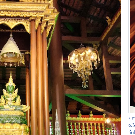
• ก
จะใ
ขึ้น