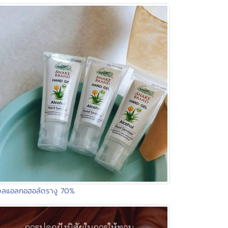
เจลแอลกอฮอล์ตรางู 70%