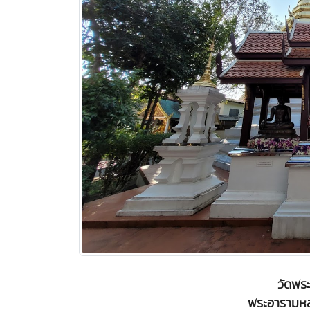
วัดพระ
พระอารามหล