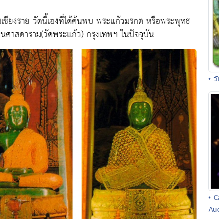
เชียงราย วัดนี้เองที่ได้ค้นพบ พระแก้วมรกต หรือพระพุทธ
ัตนศาสดาราม(วัดพระแก้ว) กรุงเทพฯ ในปัจจุบัน
• ว
• C
Au