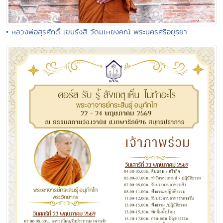
• หลวงพ่อสุรศักดิ์ เขมรังสี วัดมเหยงคณ์ พระนครศรีอยุธยา