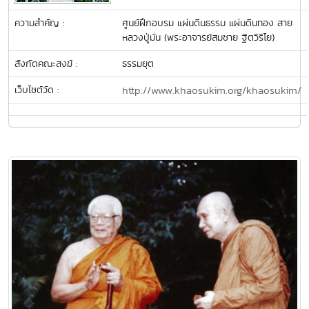
ความสำคัญ :
ศูนย์ฝึกอบรม แผ่นดินธรรม แผ่นดินทอง สาย
หลวงปู่มั่น (พระอาจารย์สมชาย ฐิตวิริโย)
สังกัดคณะสงฆ์ :
ธรรมยุต
เว็บไซต์วัด :
http://www.khaosukim.org/khaosukim/