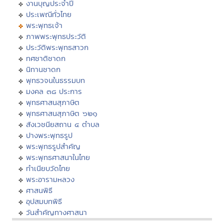
งานบุญประจำปี
ประเพณีทั่วไทย
พระพุทธเจ้า
ภาพพระพุทธประวัติ
ประวัติพระพุทธสาวก
ทศชาติชาดก
นิทานชาดก
พุทธวจนในธรรมบท
มงคล ๓๘ ประการ
พุทธศาสนสุภาษิต
พุทธศาสนสุภาษิต ๖๒๑
สังเวชนียสถาน ๔ ตำบล
ปางพระพุทธรูป
พระพุทธรูปสำคัญ
พระพุทธศาสนาในไทย
ทำเนียบวัดไทย
พระอารามหลวง
ศาสนพิธี
อุปสมบทพิธี
วันสำคัญทางศาสนา