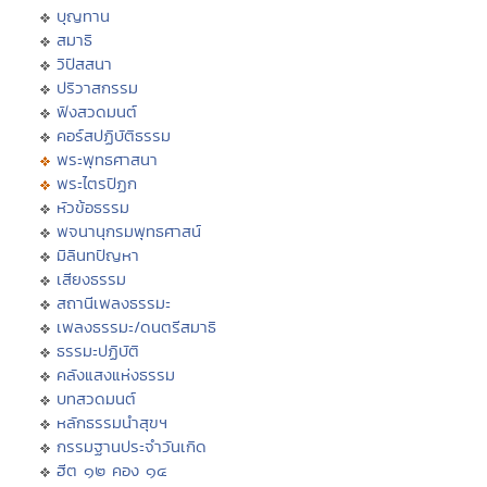
บุญทาน
สมาธิ
วิปัสสนา
ปริวาสกรรม
ฟังสวดมนต์
คอร์สปฏิบัติธรรม
พระพุทธศาสนา
พระไตรปิฏก
หัวข้อธรรม
พจนานุกรมพุทธศาสน์
มิลินทปัญหา
เสียงธรรม
สถานีเพลงธรรมะ
เพลงธรรมะ/ดนตรีสมาธิ
ธรรมะปฏิบัติ
คลังแสงแห่งธรรม
บทสวดมนต์
หลักธรรมนำสุขฯ
กรรมฐานประจำวันเกิด
ฮีต ๑๒ คอง ๑๔