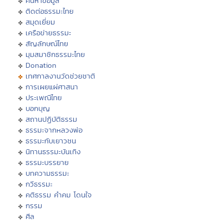
ค้นหาข้อมูล
ติดต่อธรรมะไทย
สมุดเยี่ยม
เครือข่ายธรรมะ
สัญลักษณ์ไทย
มุมสมาชิกธรรมะไทย
Donation
เทศกาลงานวัดช่วยชาติ
การเผยแผ่ศาสนา
ประเพณีไทย
บอกบุญ
สถานปฏิบัติธรรม
ธรรมะจากหลวงพ่อ
ธรรมะกับเยาวชน
นิทานธรรมะบันเทิง
ธรรมะบรรยาย
บทความธรรมะ
กวีธรรมะ
คติธรรม คำคม โดนใจ
กรรม
ศีล