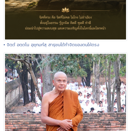
• จิตฺตํ อตฺตโน อุชุกมกํสุ สาธุชนได้ทำจิตของตนให้ตรง