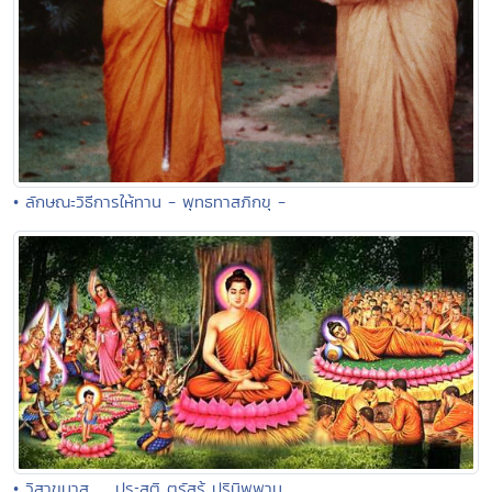
• ลักษณะวิธีการให้ทาน - พุทธทาสภิกขุ -
• วิสาขมาส .... ประสูติ ตรัสรู้ ปรินิพพาน