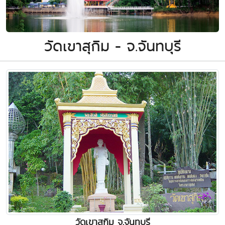
วัดเขาสุกิม - จ.จันทบุรี
วัดเขาสุกิม จ.จันทบุรี