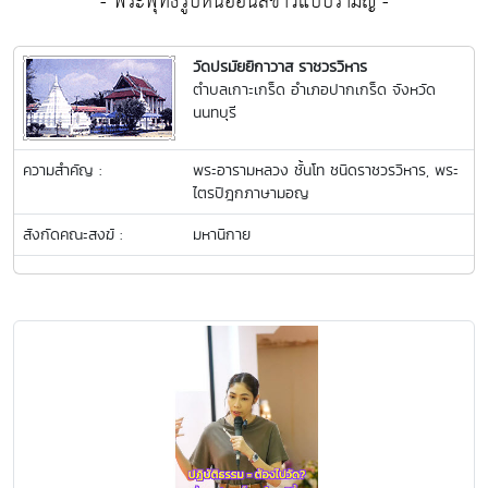
- พระพุทธรูปหินอ่อนสีขาวแบบรามัญ -
วัดปรมัยยิกาวาส ราชวรวิหาร
ตำบลเกาะเกร็ด อำเภอปากเกร็ด จังหวัด
นนทบุรี
ความสำคัญ :
พระอารามหลวง ชั้นโท ชนิดราชวรวิหาร, พระ
ไตรปิฎกภาษามอญ
สังกัดคณะสงฆ์ :
มหานิกาย