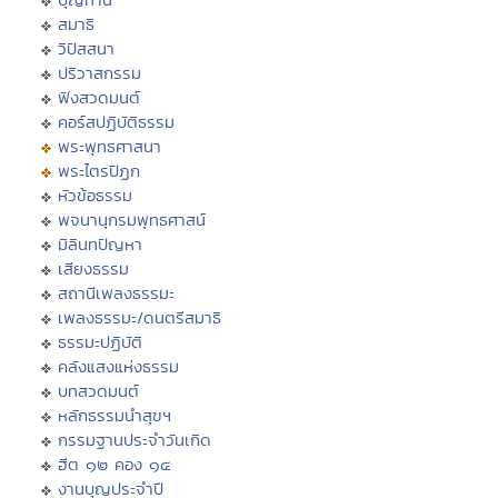
สมาธิ
วิปัสสนา
ปริวาสกรรม
ฟังสวดมนต์
คอร์สปฏิบัติธรรม
พระพุทธศาสนา
พระไตรปิฏก
หัวข้อธรรม
พจนานุกรมพุทธศาสน์
มิลินทปัญหา
เสียงธรรม
สถานีเพลงธรรมะ
เพลงธรรมะ/ดนตรีสมาธิ
ธรรมะปฏิบัติ
คลังแสงแห่งธรรม
บทสวดมนต์
หลักธรรมนำสุขฯ
กรรมฐานประจำวันเกิด
ฮีต ๑๒ คอง ๑๔
งานบุญประจำปี