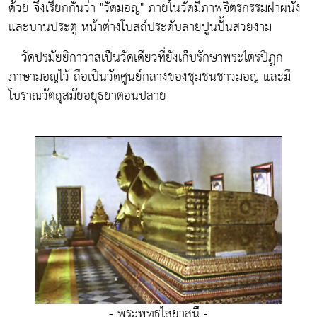
ด้วย จึงเรียกกันว่า "วัดมอญ" ภายในวัดมีภาพจิตรกรรมฝาผนัง
และบานประตู หน้าต่างโบสถ์ประดับลายปูนปั้นสวยงาม
วัดปรมัยยิกาวาสเป็นวัดเดียวที่ยังเก็บรักษาพระไตรปิฎก
ภาษามอญไว้ ถือเป็นวัดศูนย์กลางของชุมชนชาวมอญ และมี
โบราณวัตถุสมัยอยุธยาตอนปลาย
- พระพุทธไสยาสน์ี -