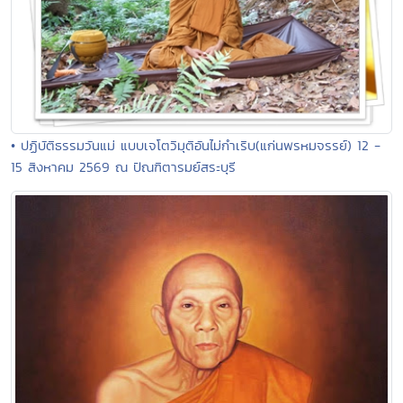
• ปฏิบัติธรรมวันแม่ แบบเจโตวิมุติอันไม่กำเริบ(แก่นพรหมจรรย์) 12 -
15 สิงหาคม 2569 ณ ปัณฑิตารมย์สระบุรี