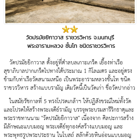
วัดปรมัยยิกาวาส ราชวรวิหาร จ.นนทบุรี
พระอารามหลวง ชั้นโท ชนิดราชวรวิหาร
วัดปรมัยยิกาวาส ตั้งอยู่ที่ตำลบลเกาะเกร็ด เยื้องท่าเรือ
สุขาภิบาลปากเกร็ดไปทางใต้ประมาณ 1 กิโลเมตร และอยู่ตรง
ข้ามกับท่าเรือวัดสนามเหนือ เป็นพระอารามหลวงชั้นโท ชนิด
ราชวรวิหาร สร้างแบบรามัญ เดิมวัดนี้เป็นวัดเก่า ชื่อวัดปากอ่าว
ในสมัยรัชกาลที่ 5 ทรงโปรดเกล้าฯ ให้ปฏิสังขรณ์ใหม่ทั้งวัด
และโปรดให้สร้างพระเจดีย์รามัญ บรรจุพระบรมสารีริกธาตุและ
พระราชทานนาม "วัดปรมัยยิกาวาส" เนื่องจาก ศิลปะการสร้าง
มีลักษณะแบบมอญ พระเจดีย์ทุกองค์สร้างแบบมอญ และ
พระพุทธรูปพระประธาน ในโบสถ์ สลักด้วยหินอ่อนแบบมอญ