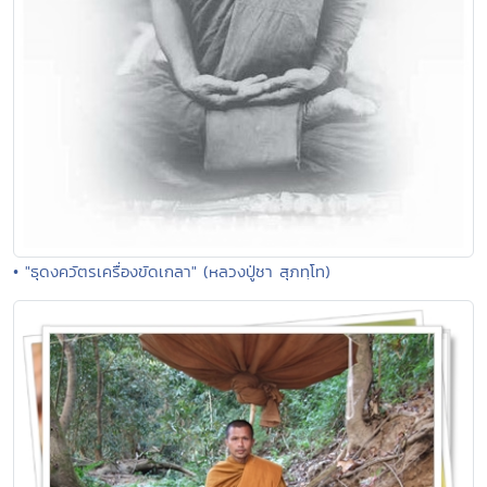
• "ธุดงควัตรเครื่องขัดเกลา" (หลวงปู่ชา สุภทฺโท)