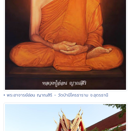
• พระอาจารย์อ่อน ญาณสิริ - วัดป่านิโครธาราม จ.อุดรธานี