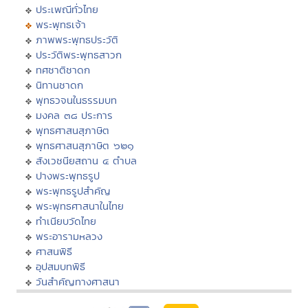
ประเพณีทั่วไทย
พระพุทธเจ้า
ภาพพระพุทธประวัติ
ประวัติพระพุทธสาวก
ทศชาติชาดก
นิทานชาดก
พุทธวจนในธรรมบท
มงคล ๓๘ ประการ
พุทธศาสนสุภาษิต
พุทธศาสนสุภาษิต ๖๒๑
สังเวชนียสถาน ๔ ตำบล
ปางพระพุทธรูป
พระพุทธรูปสำคัญ
พระพุทธศาสนาในไทย
ทำเนียบวัดไทย
พระอารามหลวง
ศาสนพิธี
อุปสมบทพิธี
วันสำคัญทางศาสนา