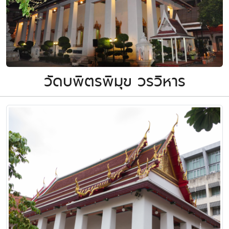
วัดบพิตรพิมุข วรวิหาร