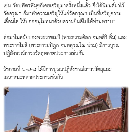
เช่น วัดบพิตรพิมุขก็เคยเจริญมาครั้งหนึ่งแล้ว จึงได้นิมนต์มาไว้
วัดอรุณฯ ก็มาทำความเจริญให้แก่วัดอรุณฯ เป็นที่เจริญความ
เลื่อมใส ให้บอกอนุโมทนาด้วยความยินดีไปให้ท่านทราบ”
ต่อมาในสมัยของพระราชเมธี (พระธรรมดิลก จนฺทสิริ อิ่ม) และ
พระราชโมลี (พระธรรมปิฎก จนฺทสุวณฺโณ น่วม) มีการบูรณ
ปฏิสังขรณ์ถาวรวัตถุหลายประการเช่นกัน
รัชกาลที่ ๖-๗-๘ ได้มีการบูรณปฏิสังขรณ์ถาวรวัตถุและ
เสนาสนะหลายประการเช่นกัน