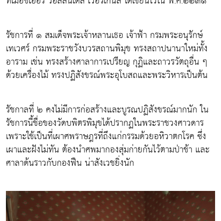
ที่เมอชิเออร์ วอลสันเดส เวอร์เกนส์ ได้เขียนไว้ใน พ.ศ.๒๒๓๑
รัชการที่ ๑ สมเด็จพระเจ้าหลานเธอ เจ้าฟ้า กรมพระอนุรักษ์
เทเวศร์ กรมพระราชวังบวรสถานพิมุข ทรงสถาปนานาใหม่ทั้ง
อาราม เช่น ทรงสร้างศาลาการเปรียญ กุฏิและถาวรวัตถุอื่น ๆ
ด้วยเครื่องไม้ ทรงปฏิสังขรณ์พระอุโบสถและพระวิหารเป็นต้น
รัชกาลที่ ๒ คงไม่มีการก่อสร้างและบูรณปฏิสังขรณ์มากนัก ใน
รัชการนี้ชื่อของวัดบพิตรพิมุขได้ปรากฏในพระราชวงศาวดาร
เพราะใช้เป็นที่เผาศพราษฎรที่ถึงแก่กรรมด้วยอหิวาตกโรค ซึ่ง
เผาและฝังไม่ทัน ต้องนำศพมากองสุ่มก่ายกันไว้ตามป่าช้า และ
ศาลาด้นราวกับกองฟืน น่าสังเวชยิ่งนัก