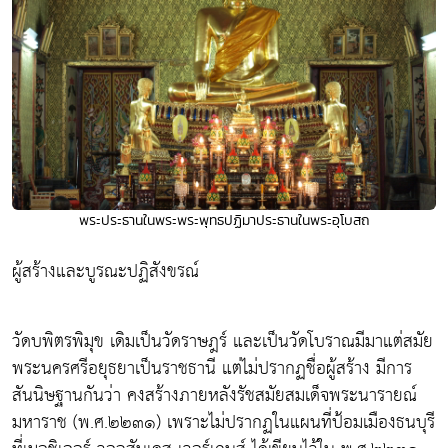
พระประธานในพระพระพุทธปฏิมาประธานในพระอุโบสถ
ผู้สร้างและบูรณะปฏิสังขรณ์
วัดบพิตรพิมุข เดิมเป็นวัดราษฎร์ และเป็นวัดโบราณมีมาแต่สมัย
พระนครศรีอยุธยาเป็นราชธานี แต่ไม่ปรากฏชื่อผู้สร้าง มีการ
สันนิษฐานกันว่า คงสร้างภายหลังรัชสมัยสมเด็จพระนารายณ์
มหาราช (พ.ศ.๒๒๓๑) เพราะไม่ปรากฏในแผนที่ป้อมเมืองธนบุรี