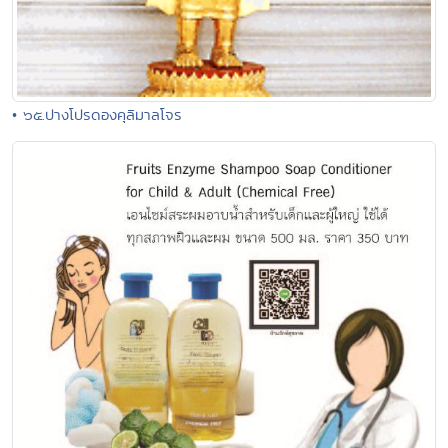
• ๖๕.ปางโปรดองคุลิมาลโจร