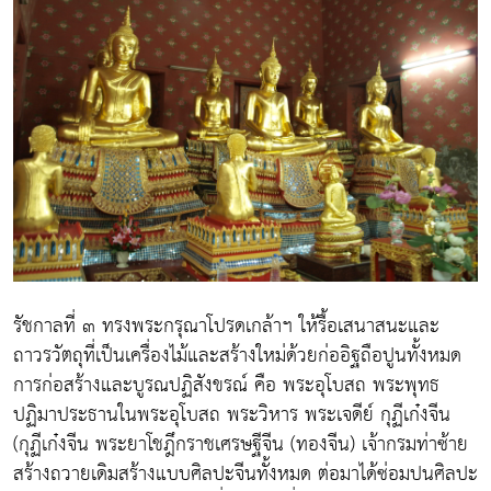
รัชกาลที่ ๓ ทรงพระกรุณาโปรดเกล้าฯ ให้รื้อเสนาสนะและ
ถาวรวัตถุที่เป็นเครื่องไม้และสร้างใหม่ด้วยก่ออิฐถือปูนทั้งหมด
การก่อสร้างและบูรณปฏิสังขรณ์ คือ พระอุโบสถ พระพุทธ
ปฏิมาประธานในพระอุโบสถ พระวิหาร พระเจดีย์ กุฏีเก๋งจีน
(กุฏีเก๋งจีน พระยาโชฎึกราชเศรษฐีจีน (ทองจีน) เจ้ากรมท่าซ้าย
สร้างถวายเดิมสร้างแบบศิลปะจีนทั้งหมด ต่อมาได้ซ่อมปนศิลปะ