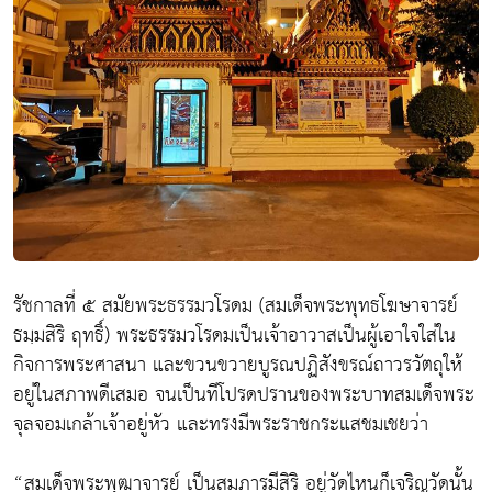
รัชกาลที่ ๕ สมัยพระธรรมวโรดม (สมเด็จพระพุทธโฆษาจารย์
ธมฺมสิริ ฤทธิ์) พระธรรมวโรดมเป็นเจ้าอาวาสเป็นผู้เอาใจใส่ใน
กิจการพระศาสนา และขวนขวายบูรณปฏิสังขรณ์ถาวรวัตถุให้
อยู่ในสภาพดีเสมอ จนเป็นทีโปรดปรานของพระบาทสมเด็จพระ
จุลจอมเกล้าเจ้าอยู่หัว และทรงมีพระราชกระแสชมเชยว่า
“สมเด็จพระพุฒาจารย์ เป็นสมภารมีสิริ อยู่วัดไหนก็เจริญวัดนั้น