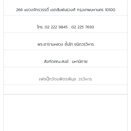
266 แขวงจักรวรรดิ์ เขตสัมพันธวงศ์ กรุงเทพมหานคร 10100
โทร. 02 222 9845 , 02 225 7693
พระอารามหลวง ชั้นโท ชนิดวรวิหาร
สังกัดคณะสงฆ์ : มหานิกาย
เฟซบุ๊กวัดบพิตรพิมุข วรวิหาร