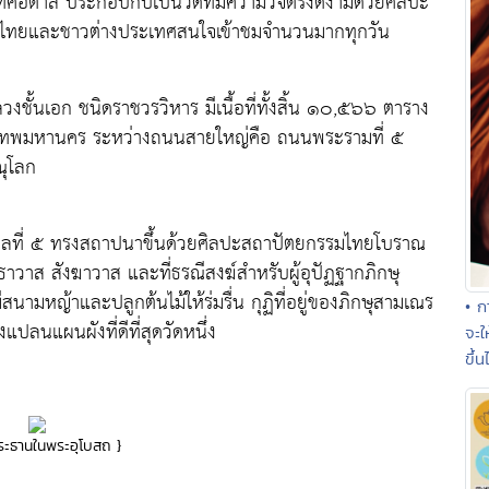
เทศอิตาลี ประกอบกับเป็นวัดที่มีความวิจิตรงดงามด้วยศิลปะ
ชาวไทยและชาวต่างประเทศสนใจเข้าชมจำนวนมากทุกวัน
้นเอก ชนิดราชวรวิหาร มีเนื้อที่ทั้งสิ้น ๑๐,๕๖๖ ตาราง
รุงเทพมหานคร ระหว่างถนนสายใหญ่คือ ถนนพระรามที่ ๕
ุโลก
กาลที่ ๕ ทรงสถาปนาขึ้นด้วยศิลปะสถาปัตยกรรมไทยโบราณ
าส สังฆาวาส และที่ธรณีสงฆ์สำหรับผู้อุปัฏฐากภิกษุ
ามหญ้าและปลูกต้นไม้ให้ร่มรื่น กุฏิที่อยู่ของภิกษุสามเณร
• ก
งแปลนแผนผังที่ดีที่สุดวัดหนึ่ง
จะใ
ขึ้น
ระธานในพระอุโบสถ }