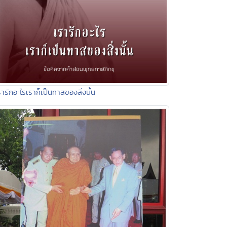
รารักอะไรเราก็เป็นทาสของสิ่งนั้น