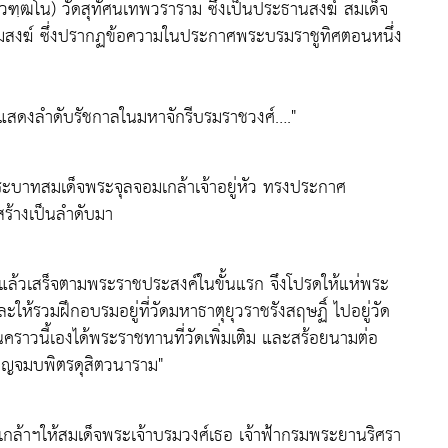
ีลวฑฺฒโน) วัดสุทัศนเทพวราราม ซึ่งเป็นประธานสงฆ์ สมเด็จ
ุมสงฆ์ ซึ่งปรากฏข้อความในประกาศพระบรมราชูทิศตอนหนึ่ง
ดงลำดับรัชกาลในมหาจักรีบรมราชวงศ์…."
พระบาทสมเด็จพระจุลจอมเกล้าเจ้าอยู่หัว ทรงประกาศ
ร้างเป็นลำดับมา
แล้วเสร็จตามพระราชประสงค์ในขั้นแรก จึงโปรดให้แห่พระ
ะให้รวมฝึกอบรมอยู่ที่วัดมหาธาตุยุวราชรังสฤษฏิ์ ไปอยู่วัด
ราวนี้เองได้พระราชทานที่วัดเพิ่มเติม และสร้อยนามต่อ
บญจมบพิตรดุสิตวนาราม"
้าฯให้สมเด็จพระเจ้าบรมวงศ์เธอ เจ้าฟ้ากรมพระยานริศรา