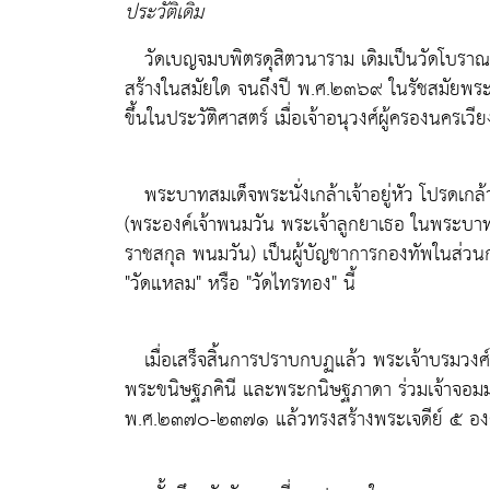
ประวัติเดิม
วัดเบญจมบพิตรดุสิตวนาราม เดิมเป็นวัดโบราณ มี
สร้างในสมัยใด จนถึงปี พ.ศ.๒๓๖๙ ในรัชสมัยพระบาท
ขึ้นในประวัติศาสตร์ เมื่อเจ้าอนุวงศ์ผู้ครองนค
พระบาทสมเด็จพระนั่งเกล้าเจ้าอยู่หัว โปรดเกล้
(พระองค์เจ้าพนมวัน พระเจ้าลูกยาเธอ ในพระบาท
ราชสกุล พนมวัน) เป็นผู้บัญชาการกองทัพในส่ว
"วัดแหลม" หรือ "วัดไทรทอง" นี้
เมื่อเสร็จสิ้นการปราบกบฏแล้ว พระเจ้าบรมวงศ
พระขนิษฐภคินี และพระกนิษฐภาดา ร่วมเจ้าจอมม
พ.ศ.๒๓๗๐-๒๓๗๑ แล้วทรงสร้างพระเจดีย์ ๕ องค์