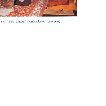
วิธีแก้กรรม แก้เวร" (หลวงปู่เทสก์ เทสรังสี)