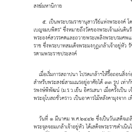
สงฆ์มหานิกาย
๕. เป็นพระบรมราชานุสาวรีย์แห่งพระองค์ โดยเ
เบญจมบพิตร" ซึ่งหมายถึงวัดของพระเจ้าแผ่นดินรั
พระองค์สวรรคตและถวายพระเพลิงพระบรมศพแล้ว ใ
ราช ซึ่งพระบาทสมเด็จพระมงกุฎเกล้าเจ้าอยู่หัว ร
รตามพระราชประสงค์
เมื่อเริ่มการสถาปนา โปรดเกล้าฯให้รื้อถอนสิ่งก่อ
สำหรับพระสงฆ์สามเณรอยู่อาศัยได้ ๓๓ รูป เท่า
รพงษ์พิพัฒน์ (ม.ร.ว.เย็น อิศรเสนา เมื่อครั้งเป็น 
พระอุโบสถชั่วคราว เป็นอาคารไม้หลังคามุงจาก 
วันที่ ๑ มีนาคม พ.ศ.๒๔๔๒ ซึ่งเป็นวันเสด็จเถ
พระจุลจอมเกล้าเจ้าอยู่หัว ได้เสด็จพระราชดำเ