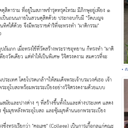
ดดุสิดาราม ที่อยู่ในสภาพชำรุดทรุดโทรม มีภิกษุอยู่เพียง ๑
่งตัดเป็นถนนภายในสวนดุสิตด้วย ประกอบกับมี "วัดเบญจ
นทิศใต้ด้วย จึงมีพระราชดำริที่จะทรงทำ "ผาติกรรม"
อ
ัมภก เมื่อทรงใช้ที่วัดสร้างพระราชอุทยาน ก็ทรงทำ "ผาติ
ยงวัดเดียว แต่ทำให้เป็นพิเศษ วิจิตรงดงาม สมควรที่จะ
• ศ
ะเทศ โดยโปรดเกล้าฯให้สมเด็จพระเจ้าบรมวงศ์เธอ เจ้า
งพระอุโบสถพร้อมพระระเบียงอย่างวิจิตรงดงามด้วยแบบ
มัยและปางต่าง ๆ ที่สร้างขึ้นทั้งในและต่างประเทศ แสดง
ซุ้มมุขหลังพระอุโบสถ และซุ้มมุขด้านนอกพระระเบียง
งซึ่งทรงเรียกว่า "คอเลซ" (College) เป็นการเกื้อกูลแก่คณะ