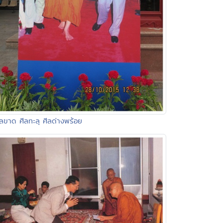
ีลขาด ศีลทะลุ ศีลด่างพร้อย