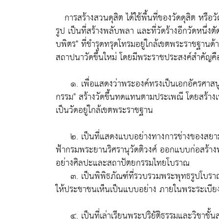
การสร้างสวนดุสิต ได้ใช้พื้นที่ของวัดดุสิต หรือวั
รูป เป็นที่สร้างพลับพลา และที่วัดร้างอีกวัดหนึ
บพิตร" ที่ชำรุดทรุดโทรมอยู่ใกล้เขตพระราชฐานด้า
สถาปนาวัดขึ้นใหม่ โดยมีพระราชประสงค์สำคัญคื
๑. เพื่อแสดงว่าพระองค์ทรงเป็นเอกอัครศาสนูปถ
กรรม" สร้างวัดขึ้นทดแทนตามประเพณี โดยสร้างเพี
เป็นวัดอยู่ใกล้เขตพระราชฐาน
๒. เป็นที่แสดงแบบอย่างทางการช่างของสยามปร
ฟ้ากรมพระยานริศรานุวัดติวงศ์ ออกแบบก่อสร้า
อย่างศิลปะและสถาปัตยกรรมไทยโบราณ
๓. เป็นพิพิธภัณฑ์ที่รวบรวมพระพุทธรูปโบราณส
ให้ประชาชนเห็นเป็นแบบอย่าง ภายในพระระเบียง 
๔. เป็นที่เล่าเรียนพระปริยัติธรรมและวิชาชั้นสู