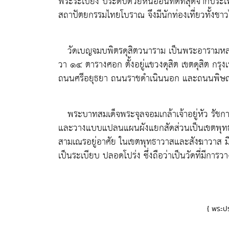
พระระเบียง ประดับด้วยหินอ่อนที่ดีที่สุดจากประ
สถาปัตยกรรมไทยโบราณ จึงมีนักท่องเที่ยวทั้ง
วัดเบญจมบพิตรดุสิตวนาราม เป็นพระอารามหลวงชั
วา ๑๔ ตารางศอก ตั้งอยู่แขวงดุสิต เขตดุสิต ก
ถนนศรีอยุธยา ถนนราชดำเนินนอก และถนนพิษณ
พระบาทสมเด็จพระจุลจอมเกล้าเจ้าอยู่หัว รัช
และวางแบบแปลนแผนผังแยกสัดส่วนเป็นเขตพุทธาว
สามเณรอยู่อาศัย ในเขตพุทธาวาสและสังฆาวาส มีสน
เป็นระเบียบ ปลอดโปร่ง ซึ่งถือว่าเป็นวัดที่มีการวา
{ พระป