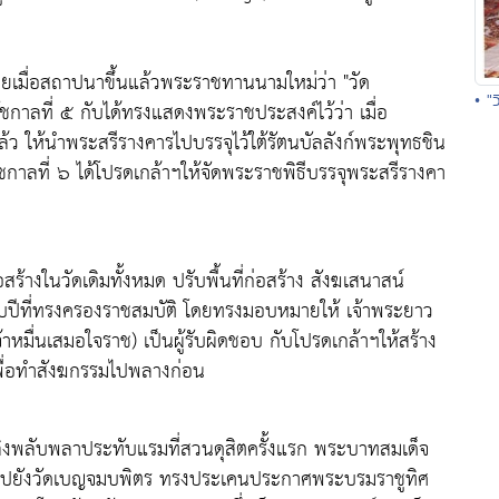
มื่อสถาปนาขึ้นแล้วพระราชทานนามใหม่ว่า "วัด
• "
ชกาลที่ ๕ กับได้ทรงแสดงพระราชประสงค์ไว้ว่า เมื่อ
ห้นำพระสรีรางคารไปบรรจุไว้ใต้รัตนบัลลังก์พระพุทธชิน
ัชกาลที่ ๖ ได้โปรดเกล้าฯให้จัดพระราชพิธีบรรจุพระสรีรางคา
สร้างในวัดเดิมทั้งหมด ปรับพื้นที่ก่อสร้าง สังฆเสนาสน์
กับปีที่ทรงครองราชสมบัติ โดยทรงมอบหมายให้ เจ้าพระยาว
เจ้าหมื่นเสมอใจราช) เป็นผู้รับผิดชอบ กับโปรดเกล้าฯให้สร้าง
เพื่อทำสังฆกรรมไปพลางก่อน
ลิงพลับพลาประทับแรมที่สวนดุสิตครั้งแรก พระบาทสมเด็จ
นินไปยังวัดเบญจมบพิตร ทรงประเคนประกาศพระบรมราชูทิศ