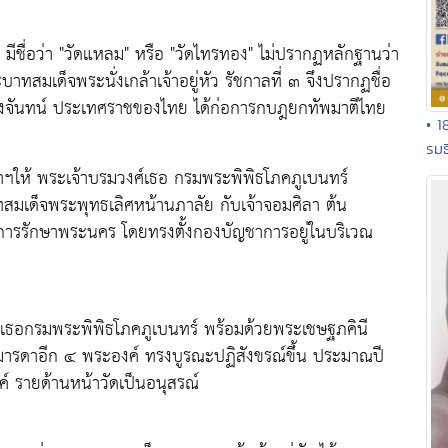
ชื่อว่า "วัดแหลม" หรือ "วัดไทรทอง" ไม่ปรากฏหลักฐานว่า
สมเด็จพระนั่งเกล้าเจ้าอยู่หัว รัชกาลที่ ๓ จึงปรากฏชื่อ
รเวียงจันทน์ ประเทศราชของไทย ได้ก่อการกบฎยกทัพมาตีไทย
• 1
รมธ
าฯให้ พระเจ้าบรมวงศ์เธอ กรมพระพิพิธโภคภูเบนทร์
สมเด็จพระพุทธเลิศหน้านภาลัย กับเจ้าจอมศิลา ต้น
นการรักษาพระนคร โดยทรงตั้งกองบัญชาการอยู่ในบริเวณ
์เธอกรมพระพิพิธโภคภูเบนทร์ พร้อมด้วยพระเชษฐภคินี
ารดาอีก ๔ พระองค์ ทรงบูรณะปฏิสังขรณ์ขึ้น ประมาณปี
 รายด้านหน้าวัดเป็นอนุสรณ์