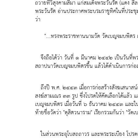
ถวายที่วิสุงคามสีมา แก่สมเด็จพระวันรัต (แดง ส
พระวันรัต อ่านประกาศพระบรมราชูทิศในที่ประช
ว่า
"....ทรงพระราชทานนามวัด วัดเบญจมบพิตร แส
จึงถือได้ว่า วันที่ ๑ มีนาคม ๒๔๔๒ เป็นวันที่
สถาปนาวัดเบญจมบพิตรขึ้น แล้วได้ดำเนินการก่อส
ถึงปี พ.ศ. ๒๔๔๓ เมื่อการก่อสร้างสังฆเสนาสน์
สงฆ์สามเณร ๓๓ รูป ซึ่งโปรดให้คัดเลือกได้แล้ว แล
เบญจมบพิตร เมื่อวันที่ ๖ ธันวาคม ๒๔๔๓ และในค
ท้ายชื่อวัดว่า "ดุสิตวนาราม" เรียกรวมกันว่า
"วัดเ
ในส่วนพระอุโบสถถาวร และพระระเบียง โปรดเกล