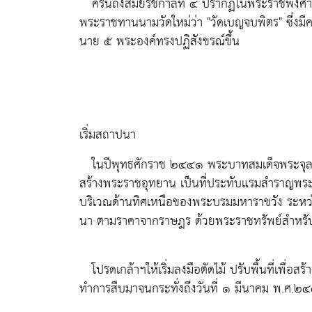
ครั้นถึงสมัยรัชกาลที่ ๔ ปรากฏในพระราชพงศาวด
พระราชทานนามวัดใหม่ว่า "วัดเบญจบพิตร" ซึ่งมีค
นาย ๕ พระองค์ทรงปฏิสังขรณ์ขึ้น
เริ่มสถาปนา
ในปีพุทธศักราช ๒๔๔๑ พระบาทสมเด็จพระจุลจอมเ
สร้างพระราชอุทยาน เป็นที่ประทับแรมสำราญพระราช
บริเวณด้านทิศเหนือของพระบรมมหาราชวัง ระหว่า
นา ตามราคาจากราษฎร ด้วยพระราชทรัพย์สำหรับ
โปรดเกล้าฯให้เริ่มลงมือตัดไม้ ปรับพื้นที่เพื่อส
ทำการสืบมาจนกระทั่งถึงวันที่ ๑ มีนาคม พ.ศ.๒๔๔