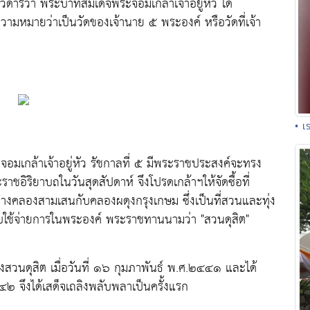
ารว่า พระบาทสมเด็จพระจอมเกล้าเจ้าอยู่หัว ได้
วามหมายว่าเป็นวัดของเจ้านาย ๕ พระองค์ หรือวัดที่เจ้า
• เ
กล้าเจ้าอยู่หัว รัชกาลที่ ๕ มีพระราชประสงค์จะทรง
อิริยาบถในวันสุดสัปดาห์ จึงโปรดเกล้าฯให้จัดซื้อที่
งคลองสามเสนกับคลองผดุงกรุงเกษม ซึ่งเป็นที่สวนและทุ่ง
ใช้จ่ายการในพระองค์ พระราชทานนามว่า "สวนดุสิต"
ร้างสวนดุสิต เมื่อวันที่ ๑๖ กุมภาพันธ์ พ.ศ.๒๔๔๑ และได้
๒ จึงได้เสด็จเถลิงพลับพลาเป็นครั้งแรก