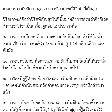
เกษม หมายถึงมีความสุข สบาย หรือสภาพที่มีจิตใจที่เป็นสุข
มีจิดเกษมก็คือว่ามีจิตที่เป็นสุขในที่นี้หมายถึงการละแล้วซึ่งกิเลส
ที่ท่านว่าไว้ว่าเป็นเครื่องผูกอยู่ ๔ ประการคือ
๑.
การละกามโยคะ
คือการละความยินดีในวัตถุ สิ่งมีชีวิตทั้ง
หลายเรียกว่ากามคุณซึ่งประกอบด้วย รูป รส กลิ่น เสียง และ
สัมผัส
๒.
การละภวโยคะ
คือการละความยินดีในภพ โดยให้เห็นว่าสิ่ง
ใดๆในโลกล้วนไม่เที่ยงแท้ หรือคงอยู่ตลอดไป
๓.
การละทิฏฐิโยคะ
คือการละความยินดีในความเห็นผิดเป็น
ชอบโดยให้ดำเนินตามหลักคำสอนของพระพุทธเจ้าที่กล่าวมา
แล้ว
๔.
การละอวิชชาโยคะ
คือการละความยินดีในอวิชชาทั้งหลาย
ความไม่รู้ทั้งหลาย โดยให้มุ่งปฏิบัติเพื่อปัญญาที่รู้แจ้งเห็นจริง