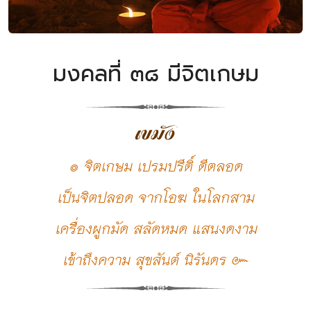
มงคลที่ ๓๘ มีจิตเกษม
เขมัง
๏ จิตเกษม เปรมปรีดิ์ ดีตลอด
เป็นจิตปลอด จากโอฆ ในโลกสาม
เครื่องผูกมัด สลัดหมด แสนงดงาม
เข้าถึงความ สุขสันต์ นิรันดร ๛