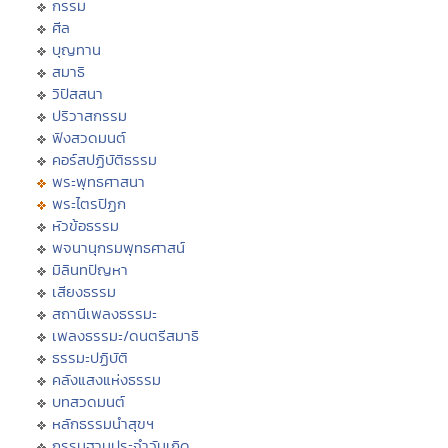
กรรม
ศีล
บุญทาน
สมาธิ
วิปัสสนา
ปริวาสกรรม
ฟังสวดมนต์
คอร์สปฏิบัติธรรม
พระพุทธศาสนา
พระไตรปิฏก
หัวข้อธรรม
พจนานุกรมพุทธศาสน์
มิลินทปัญหา
เสียงธรรม
สถานีเพลงธรรมะ
เพลงธรรมะ/ดนตรีสมาธิ
ธรรมะปฏิบัติ
คลังแสงแห่งธรรม
บทสวดมนต์
หลักธรรมนำสุขฯ
กรรมฐานประจำวันเกิด