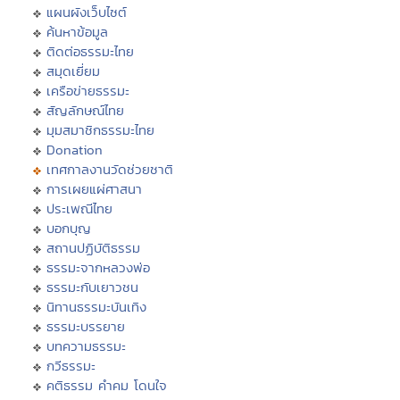
แผนผังเว็บไซต์
ค้นหาข้อมูล
ติดต่อธรรมะไทย
สมุดเยี่ยม
เครือข่ายธรรมะ
สัญลักษณ์ไทย
มุมสมาชิกธรรมะไทย
Donation
เทศกาลงานวัดช่วยชาติ
การเผยแผ่ศาสนา
ประเพณีไทย
บอกบุญ
สถานปฏิบัติธรรม
ธรรมะจากหลวงพ่อ
ธรรมะกับเยาวชน
นิทานธรรมะบันเทิง
ธรรมะบรรยาย
บทความธรรมะ
กวีธรรมะ
คติธรรม คำคม โดนใจ