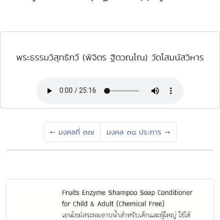
พระธรรมวิสุทธิกวี (พิจิตร ฐิตวณฺโณ) วัดโสมนัสวิหาร
←
มงคลที่ ๓๗
มงคล ๓๘ ประการ
→