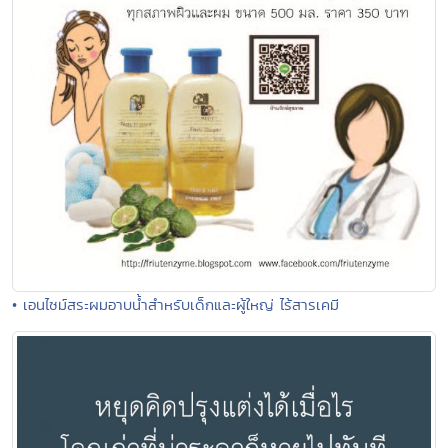
• เอนไซม์สระผมอาบน้ำสำหรับเด็กและผู้ใหญ่ ไร้สารเคมี