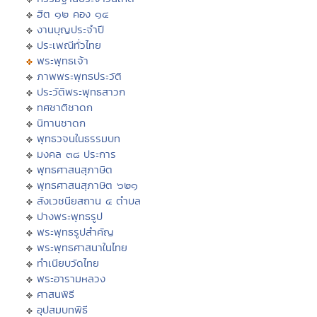
ฮีต ๑๒ คอง ๑๔
งานบุญประจำปี
ประเพณีทั่วไทย
พระพุทธเจ้า
ภาพพระพุทธประวัติ
ประวัติพระพุทธสาวก
ทศชาติชาดก
นิทานชาดก
พุทธวจนในธรรมบท
มงคล ๓๘ ประการ
พุทธศาสนสุภาษิต
พุทธศาสนสุภาษิต ๖๒๑
สังเวชนียสถาน ๔ ตำบล
ปางพระพุทธรูป
พระพุทธรูปสำคัญ
พระพุทธศาสนาในไทย
ทำเนียบวัดไทย
พระอารามหลวง
ศาสนพิธี
อุปสมบทพิธี