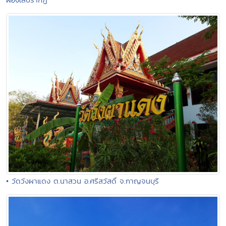
• วัดวังผาแดง ต.นาสวน อ.ศรีสวัสดิ์ จ.กาญจนบุรี