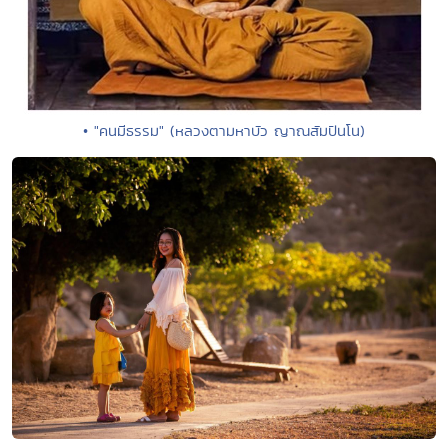
• "คนมีธรรม" (หลวงตามหาบัว ญาณสัมปันโน)