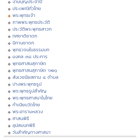
งานบุญประจำปี
ประเพณีทั่วไทย
พระพุทธเจ้า
ภาพพระพุทธประวัติ
ประวัติพระพุทธสาวก
ทศชาติชาดก
นิทานชาดก
พุทธวจนในธรรมบท
มงคล ๓๘ ประการ
พุทธศาสนสุภาษิต
พุทธศาสนสุภาษิต ๖๒๑
สังเวชนียสถาน ๔ ตำบล
ปางพระพุทธรูป
พระพุทธรูปสำคัญ
พระพุทธศาสนาในไทย
ทำเนียบวัดไทย
พระอารามหลวง
ศาสนพิธี
อุปสมบทพิธี
วันสำคัญทางศาสนา