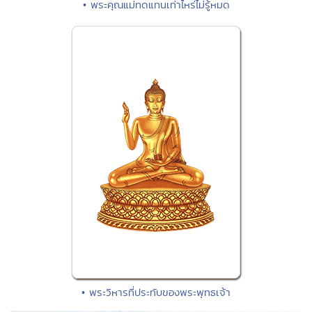
• พระคุณแม่ทดแทนเท่าไหร่ไม่รู้หมด
• พระวิหารที่ประทับของพระพุทธเจ้า