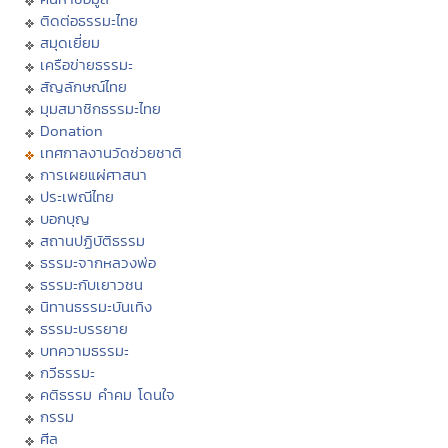
ติดต่อธรรมะไทย
สมุดเยี่ยม
เครือข่ายธรรมะ
สัญลักษณ์ไทย
มุมสมาชิกธรรมะไทย
Donation
เทศกาลงานวัดช่วยชาติ
การเผยแผ่ศาสนา
ประเพณีไทย
บอกบุญ
สถานปฏิบัติธรรม
ธรรมะจากหลวงพ่อ
ธรรมะกับเยาวชน
นิทานธรรมะบันเทิง
ธรรมะบรรยาย
บทความธรรมะ
กวีธรรมะ
คติธรรม คำคม โดนใจ
กรรม
ศีล