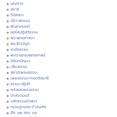
บุญทาน
สมาธิ
วิปัสสนา
ปริวาสกรรม
ฟังสวดมนต์
คอร์สปฏิบัติธรรม
พระพุทธศาสนา
พระไตรปิฏก
หัวข้อธรรม
พจนานุกรมพุทธศาสน์
มิลินทปัญหา
เสียงธรรม
สถานีเพลงธรรมะ
เพลงธรรมะ/ดนตรีสมาธิ
ธรรมะปฏิบัติ
คลังแสงแห่งธรรม
บทสวดมนต์
หลักธรรมนำสุขฯ
กรรมฐานประจำวันเกิด
ฮีต ๑๒ คอง ๑๔