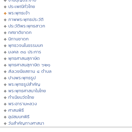
ประเพณีทั่วไทย
พระพุทธเจ้า
ภาพพระพุทธประวัติ
ประวัติพระพุทธสาวก
ทศชาติชาดก
นิทานชาดก
พุทธวจนในธรรมบท
มงคล ๓๘ ประการ
พุทธศาสนสุภาษิต
พุทธศาสนสุภาษิต ๖๒๑
สังเวชนียสถาน ๔ ตำบล
ปางพระพุทธรูป
พระพุทธรูปสำคัญ
พระพุทธศาสนาในไทย
ทำเนียบวัดไทย
พระอารามหลวง
ศาสนพิธี
อุปสมบทพิธี
วันสำคัญทางศาสนา