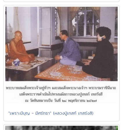
"เพราะมีบุญ - มีศรัทธา" (หลวงปู่เทสก์ เทสรังสี)