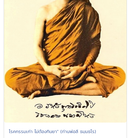
โรคกรรมเก่า ไม่ต้องกินยา" (ท่านพ่อลี ธมฺมธโร)