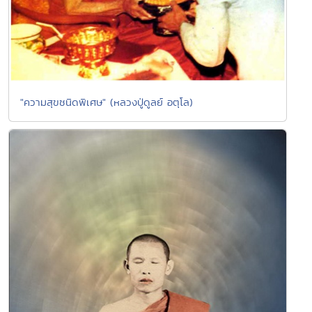
"ความสุขชนิดพิเศษ" (หลวงปู่ดูลย์ อตุโล)