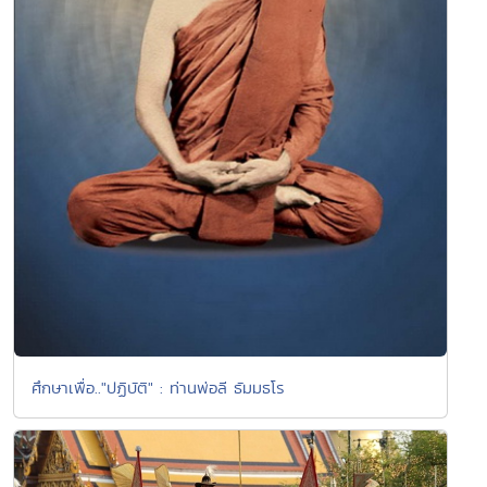
ศึกษาเพื่อ.."ปฏิบัติ" : ท่านพ่อลี ธัมมธโร