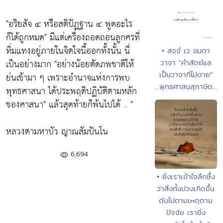
"อริยสัจ ๔ หรือสติปัฏฐาน ๔ พูดอะไร
ก็ได้ถูกหมด"
มีแต่เครื่องถอดถอนลูกศรที่
ทิ่มแทงอยู่ภายในจิตใจนี้ออกทั้งนั้น นี่
• สจฺจํ เว อมตา
เป็นอย่างมาก
"อย่างน้อยตัดภพชาติให้
วาจา “คำสัตย์แล
เป็นวาจาที่ไม่ตาย”
ย่นเข้ามา ๆ เพราะอำนาจแห่งการพบ
...พุทธศาสนสุภาษิต...
พุทธศาสนา ได้ประพฤติปฏิบัติตามหลัก
ของศาสนา"
แล้วสุดท้ายก็พ้นไปได้ .. "
หลวงตามหาบัว ญาณสัมปันโน
6,694
• ยิ่งเราเข้าใจลึกซึ้ง
ว่าสิ่งทั้งปวงเกิดขึ้น
ดับไปตามเหตุตาม
ปัจจัย เรายิ่ง