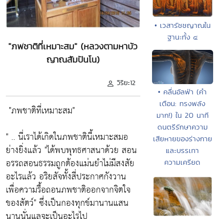
• เวสารัชชญาณใน
ฐานะทั้ง ๔
"ภพชาติที่เหมาะสม" (หลวงตามหาบัว
ญาณสัมปันโน)
วิริยะ12
• คลื่นอัลฟ่า (คำ
เตือน: ทรงพลัง
"ภพชาติที่เหมาะสม"
มาก!) ใน 20 นาที
ดนตรีรักษาความ
" .. นี่เราได้เกิดในภพชาตินี้เหมาะสมอ
เสียหายของร่างกาย
ย่างยิ่งแล้ว
"ได้พบพุทธศาสนาด้วย สอน
และบรรเทา
อรรถสอนธรรมถูกต้องแม่นยำไม่มีสงสัย
ความเครียด
อะไรแล้ว อริยสัจทั้งสี่ประกาศกังวาน
เพื่อความรื้อถอนภพชาติออกจากจิตใจ
ของสัตว์"
ซึ่งเป็นกองทุกข์มานานแสน
นานนั่นแลจะเป็นอะไรไป