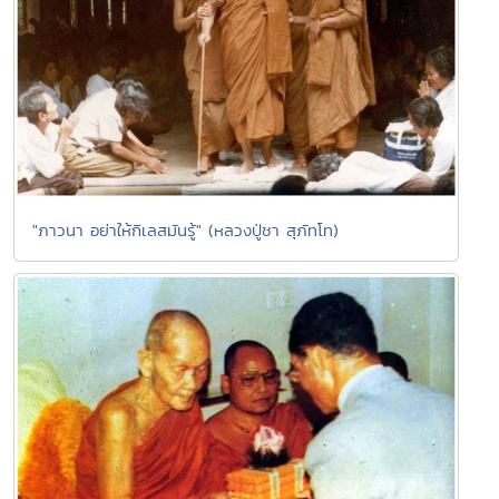
"ภาวนา อย่าให้กิเลสมันรู้" (หลวงปู่ชา สุภัทโท)