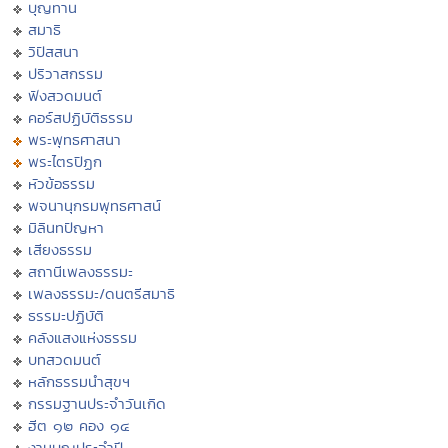
บุญทาน
สมาธิ
วิปัสสนา
ปริวาสกรรม
ฟังสวดมนต์
คอร์สปฏิบัติธรรม
พระพุทธศาสนา
พระไตรปิฏก
หัวข้อธรรม
พจนานุกรมพุทธศาสน์
มิลินทปัญหา
เสียงธรรม
สถานีเพลงธรรมะ
เพลงธรรมะ/ดนตรีสมาธิ
ธรรมะปฏิบัติ
คลังแสงแห่งธรรม
บทสวดมนต์
หลักธรรมนำสุขฯ
กรรมฐานประจำวันเกิด
ฮีต ๑๒ คอง ๑๔
งานบุญประจำปี