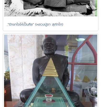
."รักษาใจให้เป็นศีล" (หลวงปู่ชา สุภัทโท)