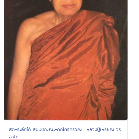
สติ-ระลึกได้ สัมปชัญญะ-คิดใคร่ครวญ : หลวงปู่เหรียญ วร
ลาโภ