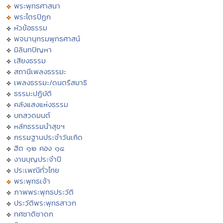
พระพุทธศาสนา
พระไตรปิฏก
หัวข้อธรรม
พจนานุกรมพุทธศาสน์
มิลินทปัญหา
เสียงธรรม
สถานีเพลงธรรมะ
เพลงธรรมะ/ดนตรีสมาธิ
ธรรมะปฏิบัติ
คลังแสงแห่งธรรม
บทสวดมนต์
หลักธรรมนำสุขฯ
กรรมฐานประจำวันเกิด
ฮีต ๑๒ คอง ๑๔
งานบุญประจำปี
ประเพณีทั่วไทย
พระพุทธเจ้า
ภาพพระพุทธประวัติ
ประวัติพระพุทธสาวก
ทศชาติชาดก