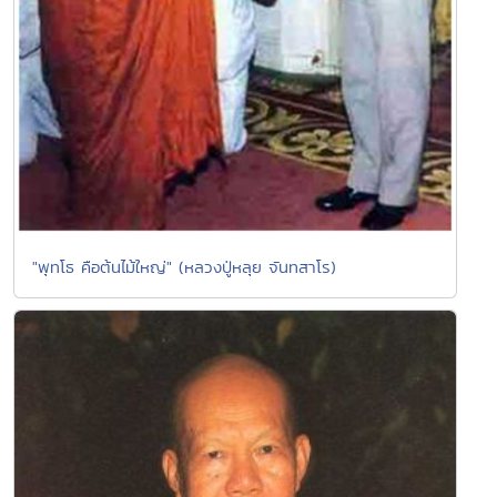
"พุทโธ คือต้นไม้ใหญ่" (หลวงปู่หลุย จันทสาโร)