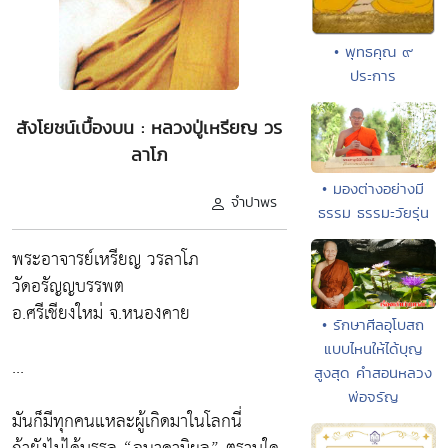
• พุทธคุณ ๙
ประการ
สังโยชน์เบื้องบน : หลวงปู่เหรียญ วร
ลาโภ
• มองต่างอย่างมี
จำปาพร
ธรรม ธรรมะวัยรุ่น
พระอาจารย์เหรียญ วรลาโภ
วัดอรัญญบรรพต
อ.ศรีเชียงใหม่ จ.หนองคาย
• รักษาศีลอุโบสถ
แบบไหนให้ได้บุญ
...
สูงสุด คำสอนหลวง
พ่อจรัญ
มันก็มีทุกคนแหละผู้เกิดมาในโลกนี่