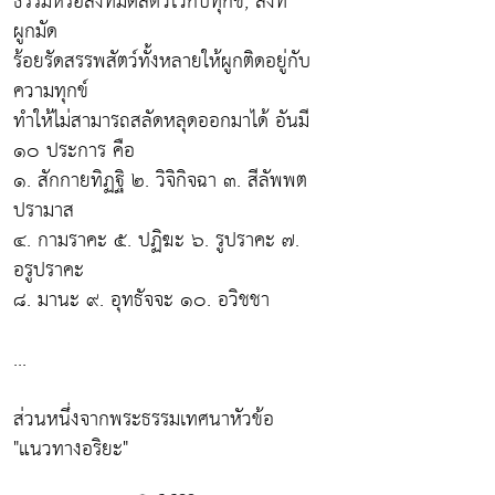
ธรรมหรือสิ่งที่มัดสัตว์ไว้กับทุกข์, สิ่งที่
ผูกมัด
ร้อยรัดสรรพสัตว์ทั้งหลายให้ผูกติดอยู่กับ
ความทุกข์
ทําให้ไม่สามารถสลัดหลุดออกมาได้ อันมี
๑๐ ประการ คือ
๑. สักกายทิฏฐิ ๒. วิจิกิจฉา ๓. สีลัพพต
ปรามาส
๔. กามราคะ ๕. ปฏิฆะ ๖. รูปราคะ ๗.
อรูปราคะ
๘. มานะ ๙. อุทธัจจะ ๑๐. อวิชชา
...
ส่วนหนึ่งจากพระธรรมเทศนาหัวข้อ
"แนวทางอริยะ"