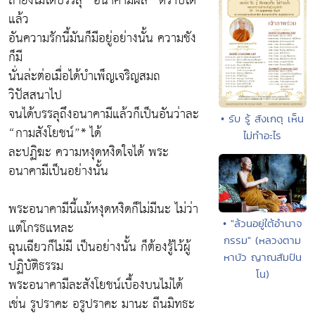
ถ้ายังไม่ได้บรรลุ “อนาคามิผล” ตราบใด
แล้ว
อันความรักนี้มันก็มีอยู่อย่างนั้น ความชัง
ก็มี
นั่นล่ะต่อเมื่อได้บำเพ็ญเจริญสมถ
วิปัสสนาไป
จนได้บรรลุถึงอนาคามีแล้วก็เป็นอันว่าละ
• รับ รู้ สังเกตุ เห็น
“กามสังโยชน์”* ได้
ไม่ทำอะไร
ละปฏิฆะ ความหงุดหงิดใจได้ พระ
อนาคามีเป็นอย่างนั้น
พระอนาคามีนี้แม้หงุดหงิดก็ไม่มีนะ ไม่ว่า
• "ล้วนอยู่ใต้อำนาจ
แต่โกรธแหละ
กรรม" (หลวงตาม
ฉุนเฉียวก็ไม่มี เป็นอย่างนั้น ก็ต้องรู้ไว้ผู้
หาบัว ญาณสัมปัน
ปฏิบัติธรรม
โน)
พระอนาคามีละสังโยชน์เบื้องบนไม่ได้
เช่น รูปราคะ อรูปราคะ มานะ ถีนมิทธะ