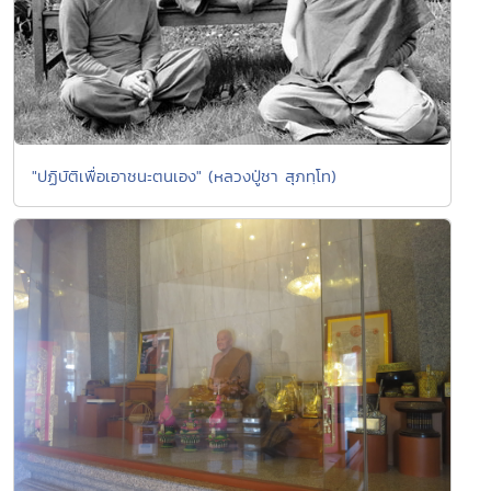
"ปฏิบัติเพื่อเอาชนะตนเอง" (หลวงปู่ชา สุภทฺโท)