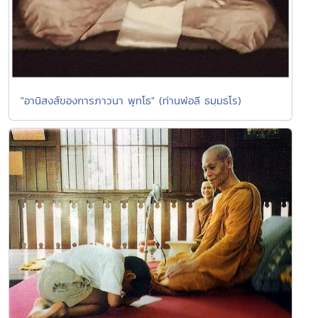
"อานิสงส์ของการภาวนา พุทโธ" (ท่านพ่อลี ธมฺมธโร)