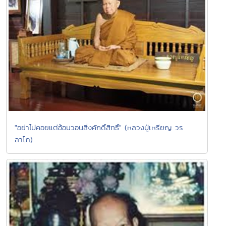
"อย่าไปคอยแต่อ้อนวอนสิ่งคักดิ์สิทธิ์" (หลวงปู่เหรียญ วร
ลาโภ)