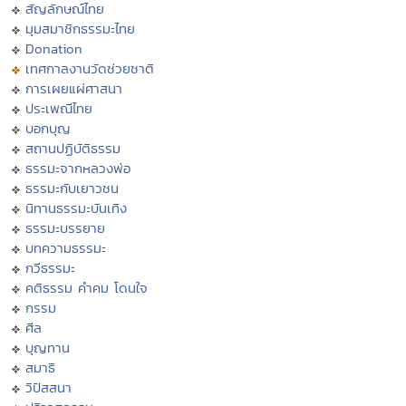
สัญลักษณ์ไทย
มุมสมาชิกธรรมะไทย
Donation
เทศกาลงานวัดช่วยชาติ
การเผยแผ่ศาสนา
ประเพณีไทย
บอกบุญ
สถานปฏิบัติธรรม
ธรรมะจากหลวงพ่อ
ธรรมะกับเยาวชน
นิทานธรรมะบันเทิง
ธรรมะบรรยาย
บทความธรรมะ
กวีธรรมะ
คติธรรม คำคม โดนใจ
กรรม
ศีล
บุญทาน
สมาธิ
วิปัสสนา