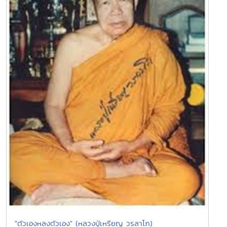
"ตัวเองหลงตัวเอง" (หลวงปู่เหรียญ วรลาโภ)