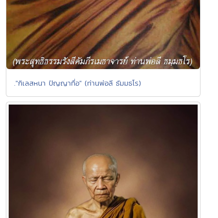
."กิเลสหนา ปัญญาทื่อ" (ท่านพ่อลี ธัมมธโร)