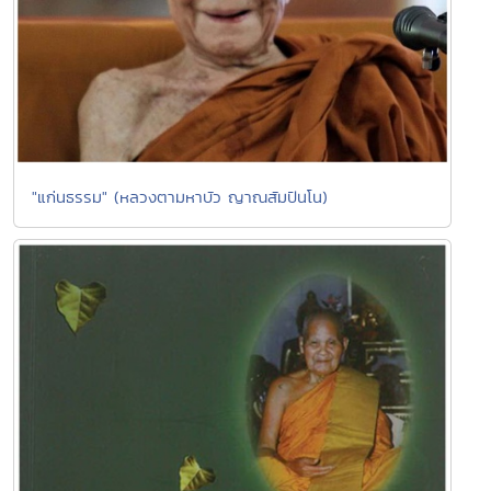
"แก่นธรรม" (หลวงตามหาบัว ญาณสัมปันโน)