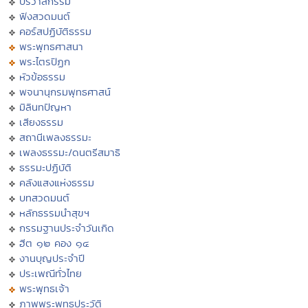
ปริวาสกรรม
ฟังสวดมนต์
คอร์สปฏิบัติธรรม
พระพุทธศาสนา
พระไตรปิฏก
หัวข้อธรรม
พจนานุกรมพุทธศาสน์
มิลินทปัญหา
เสียงธรรม
สถานีเพลงธรรมะ
เพลงธรรมะ/ดนตรีสมาธิ
ธรรมะปฏิบัติ
คลังแสงแห่งธรรม
บทสวดมนต์
หลักธรรมนำสุขฯ
กรรมฐานประจำวันเกิด
ฮีต ๑๒ คอง ๑๔
งานบุญประจำปี
ประเพณีทั่วไทย
พระพุทธเจ้า
ภาพพระพุทธประวัติ