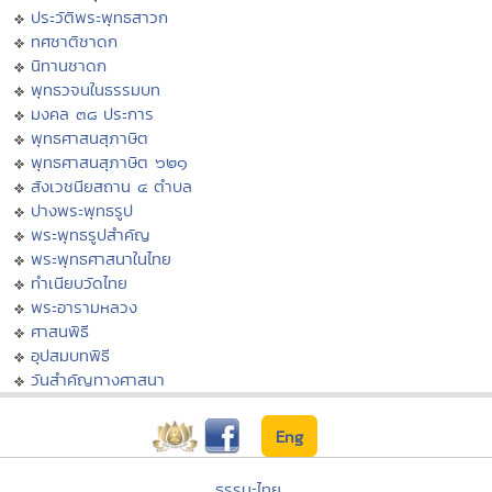
ประวัติพระพุทธสาวก
ทศชาติชาดก
นิทานชาดก
พุทธวจนในธรรมบท
มงคล ๓๘ ประการ
พุทธศาสนสุภาษิต
พุทธศาสนสุภาษิต ๖๒๑
สังเวชนียสถาน ๔ ตำบล
ปางพระพุทธรูป
พระพุทธรูปสำคัญ
พระพุทธศาสนาในไทย
ทำเนียบวัดไทย
พระอารามหลวง
ศาสนพิธี
อุปสมบทพิธี
วันสำคัญทางศาสนา
Eng
ธรรมะไทย