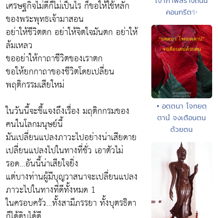
เจ้าภาพสร้างถนน
เศรษฐกิจไม่ดีก็ไม่เป็นไร ก็ขอให้ใช้หลัก
คอนกรีต✨
ของพระพุทธเจ้ามาสอน
อย่าให้ชีวิตตก อย่าให้จิตใจมันตก อย่าให้
ล้มเหลว
ขออย่าให้กาถาชีวิตของเราตก
ขอให้ยกกาถาของชีวิตโดยเปลี่ยน
พฤติกรรมเสียใหม่
• อตฺตนา โจทยตฺ
ในวันนี้จะชี้แจงถึงเรื่อง มฤติกกรมของ
ตานํ จงเตือนตน
คนในโลกมนุษย์นี้
ด้วยตน
มันเปลี่ยนแปลงภาวะไปอย่างน่าเสียดาย
เปลี่ยนแปลงไปในทางที่ชั่ว เอาตัวไม่
รอด...อันนี้น่าเสียใจยิ่ง
แต่บางท่านผู้มีบุญวาสนาจะเปลี่ยนแปลง
ภาวะไปในทางที่ดีทั้งหมด 1
ในครอบครัว...ทั้งสามีภรรยา ทั้งบุตรธิดา
ก็ได้ดิบได้ดี