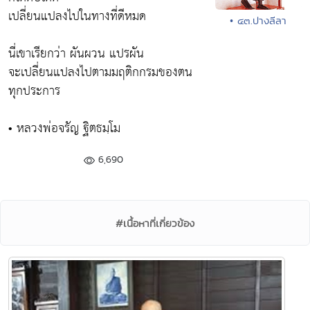
เปลี่ยนแปลงไปในทางที่ดีหมด
• ๔๓.ปางลีลา
นี่เขาเรียกว่า ผันผวน แปรผัน
จะเปลี่ยนแปลงไปตามมฤติกกรมของตน
ทุกประการ
• หลวงพ่อจรัญ ฐิตธมฺโม
6,690
#เนื้อหาที่เกี่ยวข้อง