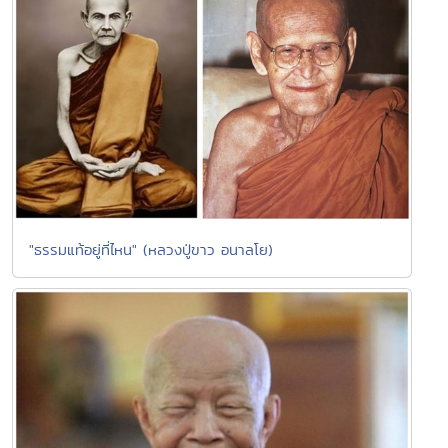
"ธรรมแท้อยู่ที่ไหน" (หลวงปู่ขาว อนาลโย)