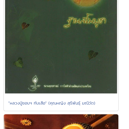
"หลวงปู่ชอบฯ กับเสือ" (คุณหญิง สุรีพันธุ์ มณีวัต)