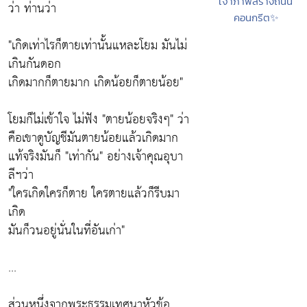
เจ้าภาพสร้างถนน
ว่า ท่านว่า
คอนกรีต✨
"เกิดเท่าไรก็ตายเท่านั้นแหละโยม มันไม่
เกินกันดอก
เกิดมากก็ตายมาก เกิดน้อยก็ตายน้อย"
โยมก็ไม่เข้าใจ ไม่ฟัง "ตายน้อยจริงๆ" ว่า
คือเขาดูบัญชีมันตายน้อยแล้วเกิดมาก
แท้จริงมันก็ "เท่ากัน" อย่างเจ้าคุณอุบา
ลีฯว่า
"ใครเกิดใครก็ตาย ใครตายแล้วก็รีบมา
เกิด
มันก็วนอยู่นั่นในที่อันเก่า"
...
ส่วนหนึ่งจากพระธรรมเทศนาหัวข้อ