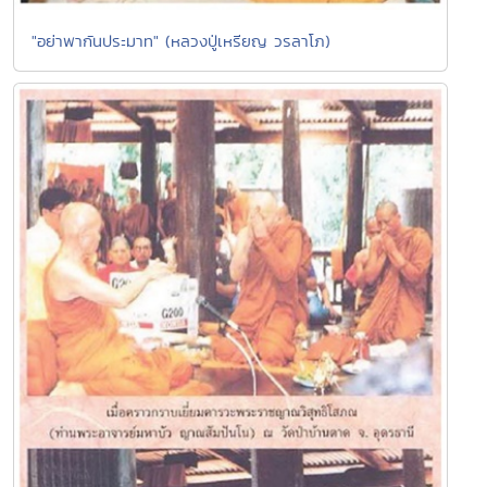
"อย่าพากันประมาท" (หลวงปู่เหรียญ วรลาโภ)