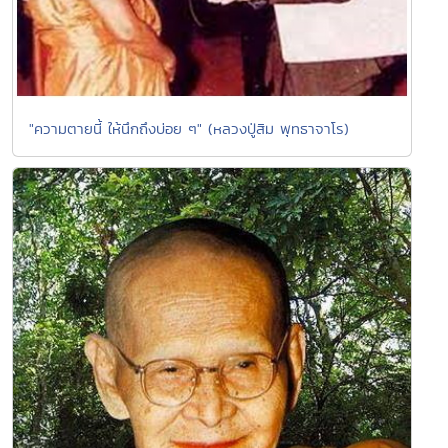
"ความตายนี้ ให้นึกถึงบ่อย ๆ" (หลวงปู่สิม พุทธาจาโร)