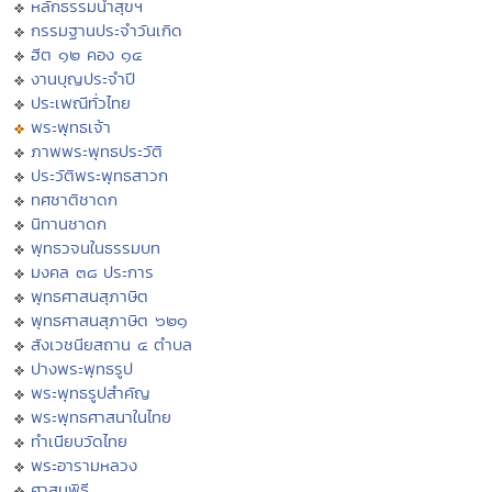
หลักธรรมนำสุขฯ
กรรมฐานประจำวันเกิด
ฮีต ๑๒ คอง ๑๔
งานบุญประจำปี
ประเพณีทั่วไทย
พระพุทธเจ้า
ภาพพระพุทธประวัติ
ประวัติพระพุทธสาวก
ทศชาติชาดก
นิทานชาดก
พุทธวจนในธรรมบท
มงคล ๓๘ ประการ
พุทธศาสนสุภาษิต
พุทธศาสนสุภาษิต ๖๒๑
สังเวชนียสถาน ๔ ตำบล
ปางพระพุทธรูป
พระพุทธรูปสำคัญ
พระพุทธศาสนาในไทย
ทำเนียบวัดไทย
พระอารามหลวง
ศาสนพิธี