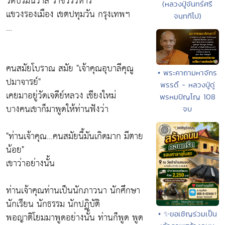
วัดบรมนิวาส ราชวรวิหาร
(หลวงปู่จันทร์ศรี
แขวงรองเมือง เขตปทุมวัน กรุงเทพฯ
จนฺททีโป)
...
คนสมัยโบราณ สมัย "เจ้าคุณอุบาลีคุณู
• พระคาถามหาจักร
ปมาจารย์"
พรรดิ์ - หลวงปู่ดู่
เคยมาอยู่วัดเจดีย์หลวง เชียงใหม่
พรหมปัญโญ 108
บางคนเขาก็มาพูดให้ท่านฟังว่า
จบ
"ท่านเจ้าคุณ...คนสมัยนี้มันเกิดมาก มีตาย
น้อย"
เขาว่าอย่างนั้น
ท่านเจ้าคุณท่านเป็นนักภาวนา นักศึกษา
นักเรียน นักธรรม นักปฏิบัติ
• ✨ขอเชิญร่วมเป็น
พอญาติโยมมาพูดอย่างนั้น ท่านก็พูด พูด