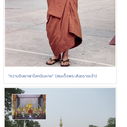
"ความริษยาพาโลกฉิบหาย" (สมเด็จพระสังฆราชเจ้า)