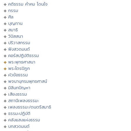
คติธรรม คำคม โดนใจ
กรรม
ศีล
บุญทาน
สมาธิ
วิปัสสนา
ปริวาสกรรม
ฟังสวดมนต์
คอร์สปฏิบัติธรรม
พระพุทธศาสนา
พระไตรปิฏก
หัวข้อธรรม
พจนานุกรมพุทธศาสน์
มิลินทปัญหา
เสียงธรรม
สถานีเพลงธรรมะ
เพลงธรรมะ/ดนตรีสมาธิ
ธรรมะปฏิบัติ
คลังแสงแห่งธรรม
บทสวดมนต์