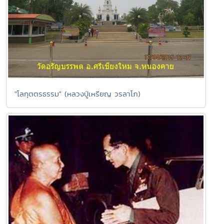
"โลกุตตรธรรม" (หลวงปู่เหรียญ วรลาโภ)