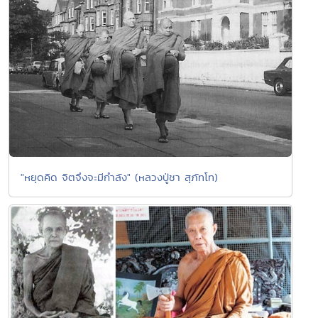
"หยุดคิด จิตจึงจะมีกำลัง" (หลวงปู่ชา สุภัทโท)