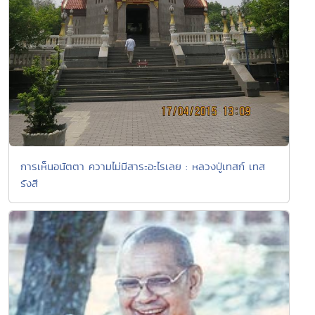
การเห็นอนัตตา ความไม่มีสาระอะไรเลย : หลวงปู่เทสก์ เทส
รังสี