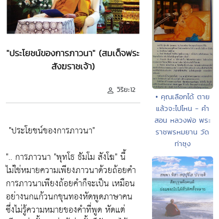
"ประโยชน์ของการภาวนา" (สมเด็จพระ
สังฆราชเจ้า)
วิริยะ12
• คุณเลือกได้ ตาย
แล้วจะไปไหน - คำ
สอน หลวงพ่อ พระ
"ประโยชน์ของการภาวนา"
ราชพรหมยาน วัด
ท่าซุง
".. การภาวนา
"พุทโธ ธัมโม สังโฆ"
นี้
ไม่ใช่หมายความเพียงภาวนาด้วยถ้อยคำ
การภาวนาเพียงถ้อยคำก็จะเป็น เหมือน
อย่างนกแก้วนกขุนทองหัดพูดภาษาคน
ซึ่งไม่รู้ความหมายของคำที่พูด หัดแต่