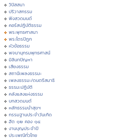
วิปัสสนา
ปริวาสกรรม
ฟังสวดมนต์
คอร์สปฏิบัติธรรม
พระพุทธศาสนา
พระไตรปิฏก
หัวข้อธรรม
พจนานุกรมพุทธศาสน์
มิลินทปัญหา
เสียงธรรม
สถานีเพลงธรรมะ
เพลงธรรมะ/ดนตรีสมาธิ
ธรรมะปฏิบัติ
คลังแสงแห่งธรรม
บทสวดมนต์
หลักธรรมนำสุขฯ
กรรมฐานประจำวันเกิด
ฮีต ๑๒ คอง ๑๔
งานบุญประจำปี
ประเพณีทั่วไทย