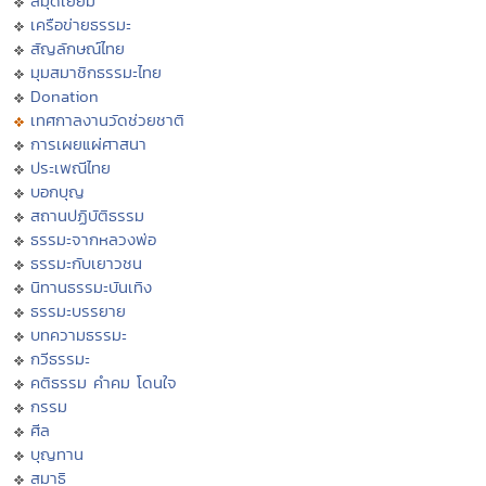
สมุดเยี่ยม
เครือข่ายธรรมะ
สัญลักษณ์ไทย
มุมสมาชิกธรรมะไทย
Donation
เทศกาลงานวัดช่วยชาติ
การเผยแผ่ศาสนา
ประเพณีไทย
บอกบุญ
สถานปฏิบัติธรรม
ธรรมะจากหลวงพ่อ
ธรรมะกับเยาวชน
นิทานธรรมะบันเทิง
ธรรมะบรรยาย
บทความธรรมะ
กวีธรรมะ
คติธรรม คำคม โดนใจ
กรรม
ศีล
บุญทาน
สมาธิ