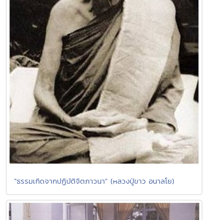
"ธรรมเกิดจากปฏิบัติจิตภาวนา" (หลวงปู่ขาว อนาลโย)