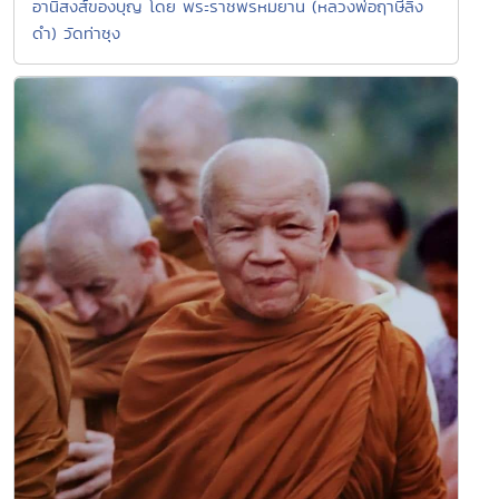
อานิสงส์ของบุญ โดย พระราชพรหมยาน (หลวงพ่อฤาษีลิง
ดำ) วัดท่าซุง