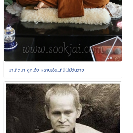
มาเถิดมา ลูกเอ๋ย หลานเอ๋ย...ที่นี่ไม่มีวุ่นวาย