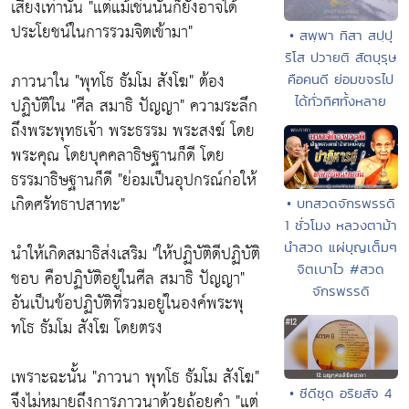
เสียงเท่านั้น
"แต่แม้เช่นนั้นก็ยังอาจได้
ประโยชน์ในการรวมจิตเข้ามา"
• สพฺพา ทิสา สปฺปุ
ริโส ปวายติ สัตบุรุษ
ภาวนาใน
"พุทโธ ธัมโม สังโฆ"
ต้อง
คือคนดี ย่อมขจรไป
ปฏิบัติใน
"ศีล สมาธิ ปัญญา"
ความระลึก
ได้ทั่วทิศทั้งหลาย
ถึงพระพุทธเจ้า พระธรรม พระสงฆ์ โดย
พระคุณ โดยบุคคลาธิษฐานก็ดี โดย
ธรรมาธิษฐานก็ดี
"ย่อมเป็นอุปกรณ์ก่อให้
เกิดศรัทธาปสาทะ"
• บทสวดจักรพรรดิ
1 ชั่วโมง หลวงตาม้า
นำสวด แผ่บุญเต็มๆ
นำให้เกิดสมาธิส่งเสริม
"ให้ปฏิบัติดีปฏิบัติ
จิตเบาไว #สวด
ชอบ คือปฏิบัติอยู่ในศีล สมาธิ ปัญญา"
จักรพรรดิ
อันเป็นข้อปฏิบัติที่รวมอยู่ในองค์พระพุ
ทโธ ธัมโม สังโฆ โดยตรง
เพราะฉะนั้น
"ภาวนา พุทโธ ธัมโม สังโฆ"
• ซีดีชุด อริยสัจ 4
จึงไม่หมายถึงการภาวนาด้วยถ้อยคำ
"แต่