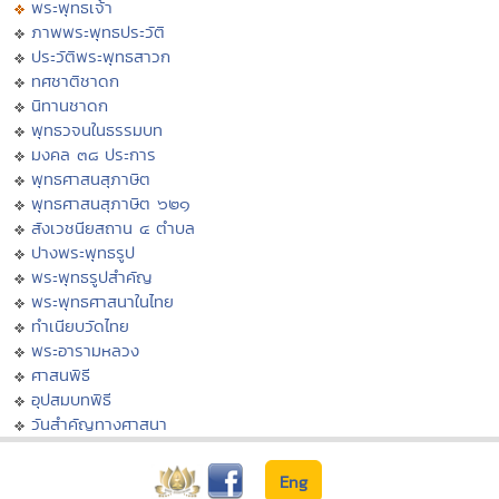
พระพุทธเจ้า
ภาพพระพุทธประวัติ
ประวัติพระพุทธสาวก
ทศชาติชาดก
นิทานชาดก
พุทธวจนในธรรมบท
มงคล ๓๘ ประการ
พุทธศาสนสุภาษิต
พุทธศาสนสุภาษิต ๖๒๑
สังเวชนียสถาน ๔ ตำบล
ปางพระพุทธรูป
พระพุทธรูปสำคัญ
พระพุทธศาสนาในไทย
ทำเนียบวัดไทย
พระอารามหลวง
ศาสนพิธี
อุปสมบทพิธี
วันสำคัญทางศาสนา
Eng