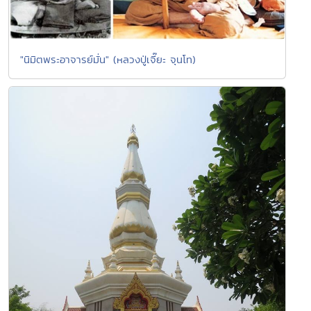
"นิมิตพระอาจารย์มั่น" (หลวงปู่เจี๊ยะ จุนโท)