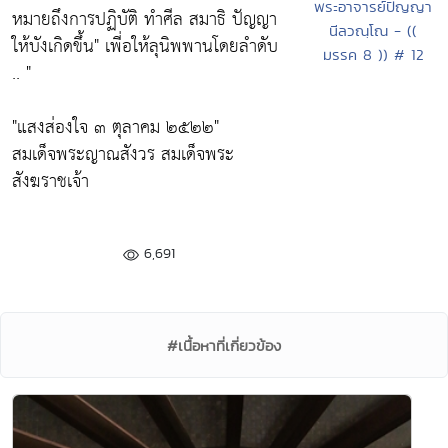
พระอาจารย์ปัญญา
หมายถึงการปฏิบัติ ทำศีล สมาธิ ปัญญา
นีลวณฺโณ - ((
ให้บังเกิดขึ้น"
เพี่อให้ลุนิพพานโดยลำดับ
มรรค 8 )) # 12
.. "
"แสงส่องใจ ๓ ตุลาคม ๒๕๒๒"
สมเด็จพระญาณสังวร สมเด็จพระ
สังฆราชเจ้า
6,691
#เนื้อหาที่เกี่ยวข้อง