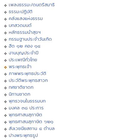
เพลงธรรมะ/ดนตรีสมาธิ
ธรรมะปฏิบัติ
คลังแสงแห่งธรรม
บทสวดมนต์
หลักธรรมนำสุขฯ
กรรมฐานประจำวันเกิด
ฮีต ๑๒ คอง ๑๔
งานบุญประจำปี
ประเพณีทั่วไทย
พระพุทธเจ้า
ภาพพระพุทธประวัติ
ประวัติพระพุทธสาวก
ทศชาติชาดก
นิทานชาดก
พุทธวจนในธรรมบท
มงคล ๓๘ ประการ
พุทธศาสนสุภาษิต
พุทธศาสนสุภาษิต ๖๒๑
สังเวชนียสถาน ๔ ตำบล
ปางพระพุทธรูป