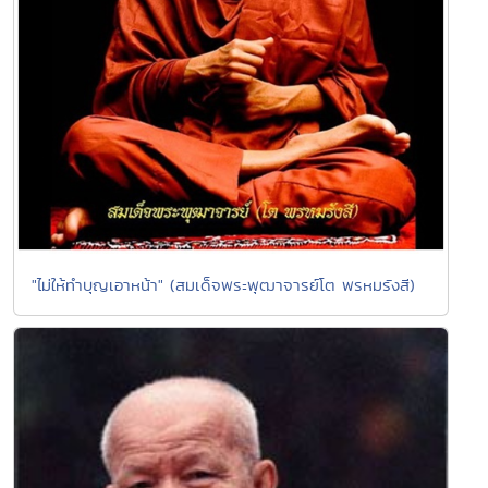
"ไม่ให้ทำบุญเอาหน้า" (สมเด็จพระพุฒาจารย์โต พรหมรังสี)