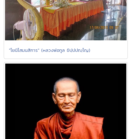
"โยนิโสมนสิการ" (หลวงพ่อทูล ขิปฺปปญฺโญ)