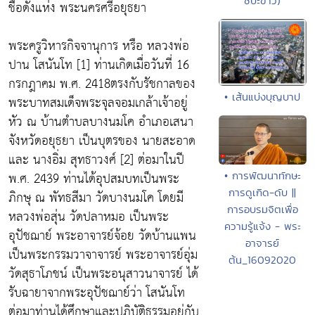
ชีปะขาว)
ชื่อดังแห่ง พระนครศรีอยุธยา
พระครูวิหารกิจจานุการ หรือ หลวงพ่อ
ปาน โสนันโท [1] ท่านเกิดเมื่อวันที่ 16
กรกฎาคม พ.ศ. 2418ตรงกับรัชกาลของ
• เส้นแบ่งบุญบาป
พระบาทสมเด็จพระจุลจอมเกล้าเจ้าอยู่
หัว ณ บ้านตำบลบางนมโค อำเภอเสนา
จังหวัดอยุธยา เป็นบุตรของ นายสะอาด
และ นางอิ่ม สุทธาวงศ์ [2] ต่อมาในปี
พ.ศ. 2439 ท่านได้อุปสมบทเป็นพระ
• การพัฒนาทักษะ
การดูเกิด-ดับ ||
ภิกษุ ณ พัทธสีมา วัดบางนมโค โดยมี
การอบรมจิตเพื่อ
หลวงพ่อสุ่น วัดปลาหมอ เป็นพระ
ความรู้แจ้ง - พระ
อุปัชฌาย์ พระอาจารย์จ้อย วัดบ้านแพน
อาจารย์
เป็นพระกรรมวาจาจารย์ พระอาจารย์อุ่ม
ต้น_16092020
วัดสุธาโภชน์ เป็นพระอนุสาวนาจารย์ ได้
รับฉายาจากพระอุปัชฌาย์ว่า โสนันโท
ต่อมาท่านได้ศึกษาและปฏิบัติธรรมอยู่กับ