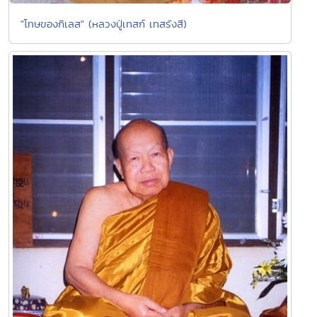
"โทษของกิเลส" (หลวงปู่เทสก์ เทสรังสี)