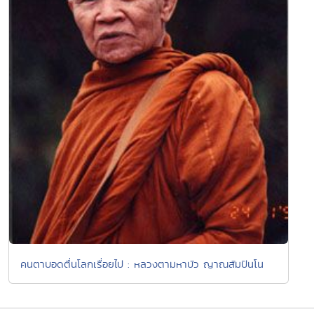
คนตาบอดตื่นโลกเรื่อยไป : หลวงตามหาบัว ญาณสัมปันโน