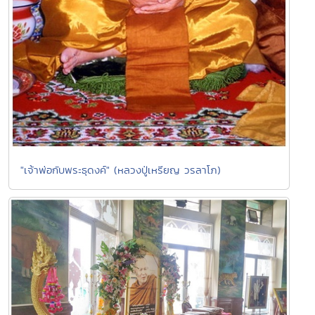
"เจ้าพ่อกับพระธุดงค์" (หลวงปู่เหรียญ วรลาโภ)