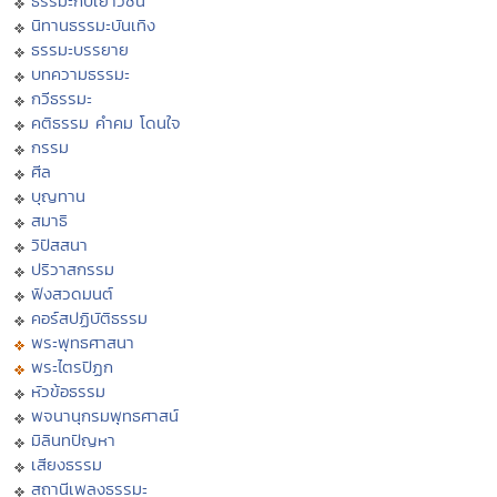
ธรรมะกับเยาวชน
นิทานธรรมะบันเทิง
ธรรมะบรรยาย
บทความธรรมะ
กวีธรรมะ
คติธรรม คำคม โดนใจ
กรรม
ศีล
บุญทาน
สมาธิ
วิปัสสนา
ปริวาสกรรม
ฟังสวดมนต์
คอร์สปฏิบัติธรรม
พระพุทธศาสนา
พระไตรปิฏก
หัวข้อธรรม
พจนานุกรมพุทธศาสน์
มิลินทปัญหา
เสียงธรรม
สถานีเพลงธรรมะ