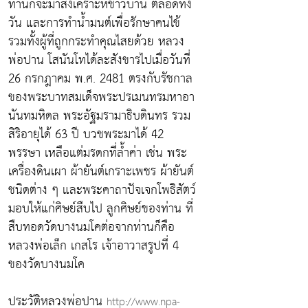
ท่านก็จะมาสงเคราะห์ชาวบ้าน ตลอดทั้ง
วัน และการทำน้ำมนต์เพื่อรักษาคนไข้
รวมทั้งผู้ที่ถูกกระทำคุณไสยด้วย หลวง
พ่อปาน โสนันโทได้ละสังขารไปเมื่อวันที่
26 กรกฎาคม พ.ศ. 2481 ตรงกับรัชกาล
ของพระบาทสมเด็จพระปรเมนทรมหาอา
นันทมหิดล พระอัฐมรามาธิบดินทร รวม
สิริอายุได้ 63 ปี บวชพระมาได้ 42
พรรษา เหลือแต่มรดกที่ล้ำค่า เช่น พระ
เครื่องดินเผา ผ้ายันต์เกราะเพชร ผ้ายันต์
ชนิดต่าง ๆ และพระคาถาปัจเจกโพธิสัตว์
มอบให้แก่ศิษย์สืบไป ลูกศิษย์ของท่าน ที่
สืบทอดวัดบางนมโคต่อจากท่านก็คือ
หลวงพ่อเล็ก เกสโร เจ้าอาวาสรูปที่ 4
ของวัดบางนมโค
ประวัติหลวงพ่อปาน
http://www.npa-