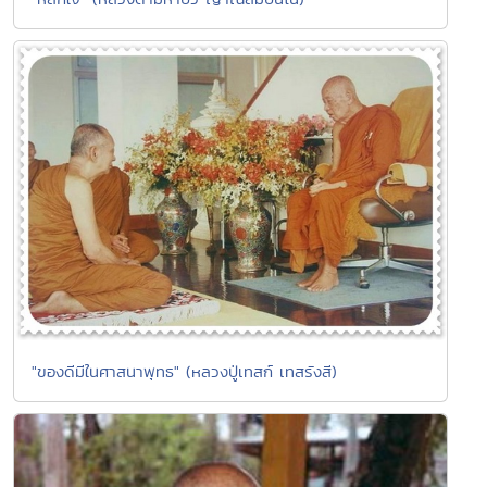
"ของดีมีในศาสนาพุทธ" (หลวงปู่เทสก์ เทสรังสี)