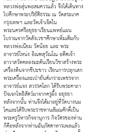
หลวงพ่อสุ่นพอสมควรแล้ว จึงได้เดินทาง
ไปศึกษาพระปริยัติธรรม ณ วัดสระเกศ
กรุงเทพฯ และวัดเจ้าเจ็ดใน
พระนครศรีอยุธยาเรียนแพทย์แผน
โบราณจากวัดสังเวชฯศึกษาเพิ่มเติมกับ
หลวงพ่อเนียม วัดน้อย และ พระ
อาจารย์โหน่ง อิณฑสุวัณโณ อดีตเจ้า
อาวาสวัดคลองมะดันเรียนวิชาสร้างพระ
เครื่องดินจากชีปะขาว เรียนการปลุกเสก
พระเครื่องและเป่ายันต์เกราะเพชรจาก
อาจารย์แจง สวรรคโลก ได้รับพระคาถา
ปัจเจกโพธิสัตว์มาจากครูผึ้ง อยุธยา
หลังจากนั้น ท่านจึงได้มาอยู่ที่วัดบางนม
โคและได้รับพระราชทานสัมณศักดิ์เป็น
พระครูวิหารกิจจานุการ กิจวัตรของท่าน
ก็คือหลังจากท่านฉันภัตตาหารเพลแล้ว