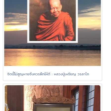
จิตนี้ไม่สูญหายจึงควรฝึกให้ดี : หลวงปู่เหรียญ วรลาโภ