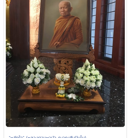
"หลักใจ" (หลวงตามหาบัว ญาณสัมปันโน)