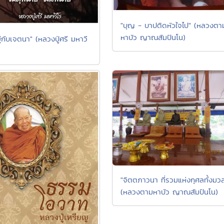
"บุญ - บาปติดหัวใจไป" (หลวงตา
หาบัว ญาณสัมปันโน)
ยู่กับเจตนา" (หลวงปู่ศรี มหาวี
"จิตตภาวนา ที่รวมแห่งกุศลทั้งมว
(หลวงตามหาบัว ญาณสัมปันโน)