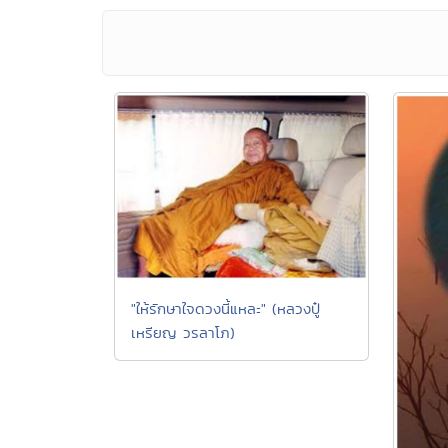
"ให้รักษาใจดวงนี้แหละ" (หลวงปู๋
เหรียญ วรลาโภ)