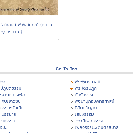
ตใจให้สงบ พาพ้นทุกข์" (หลวง
รียญ วรลาโภ)
Go To Top
บุญ
พระพุทธศาสนา
ปฏิบัติธรรม
พระไตรปิฏก
ะจากหลวงพ่อ
หัวข้อธรรม
ะกับเยาวชน
พจนานุกรมพุทธศาสน์
ธรรมะบันเทิง
มิลินทปัญหา
ะบรรยาย
เสียงธรรม
ามธรรมะ
สถานีเพลงธรรมะ
รรมะ
เพลงธรรมะ/ดนตรีสมาธิ