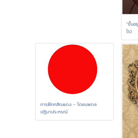
"ขึ้นอ
โร)
การฝึกกสิณแดง - โดยนพดล
ปฏิมาประกรณ์