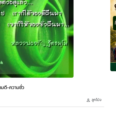
มดี-ความชั่ว
ลูกโป่ง