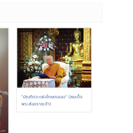
"บัณฑิตจะเพ่งโทษตนเอง" (สมเด็จ
พระสังฆราชเจ้า)