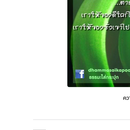
ควา
...........