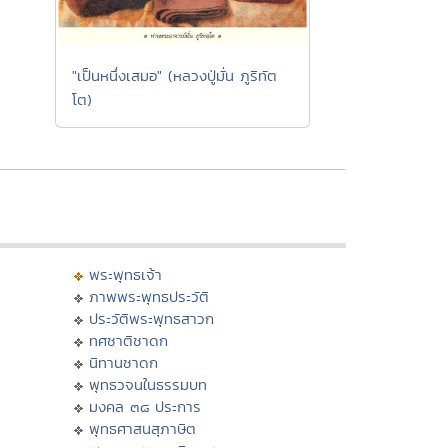
"เป็นหนึ่งเสมอ" (หลวงปู่มั่น ภูริทัต
โต)
พระพุทธเจ้า
ภาพพระพุทธประวัติ
ประวัติพระพุทธสาวก
ทศชาติชาดก
นิทานชาดก
พุทธวจนในธรรมบท
มงคล ๓๘ ประการ
พุทธศาสนสุภาษิต