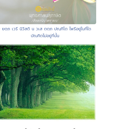
• ยตฺถ เวรี นิวีสติ น วเส ตตฺถ ปณฺฑิโต ไพรีอยู่ในที่ใด
บัณฑิตไม่อยู่ที่นั้น