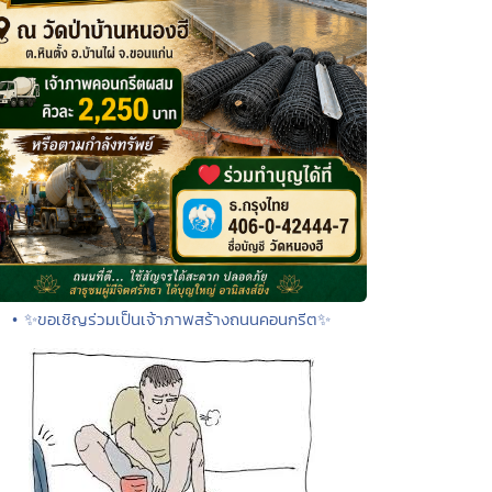
• ✨ขอเชิญร่วมเป็นเจ้าภาพสร้างถนนคอนกรีต✨