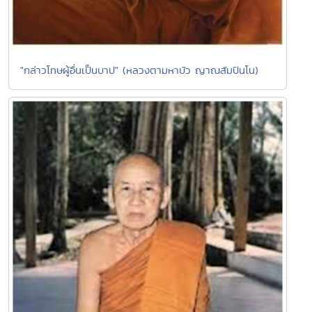
"กล่าวโทษผู้อื่นเป็นบาป" (หลวงตามหาบัว ญาณสัมปันโน)