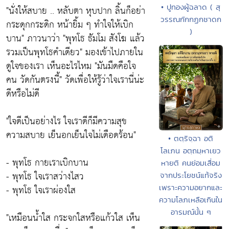
• ปูทองผู้ฉลาด ( สุ
"นั่งให้สบาย .. หลับตา หุบปาก ลิ้นก็อย่า
วรรณกักกฏกชาดก
กระดุกกระดิก หน้ายิ้ม ๆ ทำใจให้เบิก
)
บาน"
ภาวนาว่า
"พุทโธ ธัมโม สังโฆ แล้ว
รวมเป็นพุทโธคำเดียว"
มองเข้าไปภายใน
ดูใจของเรา เห็นอะไรไหม
"มันมืดคือใจ
คน วัดกันตรงนี้"
วัดเพื่อให้รู้ว่าใจเรานี่น่ะ
ดีหรือไม่ดี
"ใจดีเป็นอย่างไร ใจเราดีก็มีความสุข
ความสบาย เย็นอกเย็นใจไม่เดือดร้อน"
• ตตฺริจฺฉา อติ
โลเภน อตฺถมฺหาเยว
-
พุทโธ
กายเราเบิกบาน
หายติ คนย่อมเสื่อม
-
พุทโธ
ใจเราสว่างไสว
จากประโยชน์แท้จริง
-
พุทโธ
ใจเราผ่องใส
เพราะความอยากและ
ความโลภเหลือเกินใน
อารมณ์นั้น ๆ
"เหมือนน้ำใส กระจกใสหรือแก้วใส เห็น