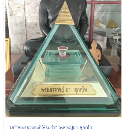
"มีกำลังเรี่ยวแรงก็ให้รีบทำ" (หลวงปู่ชา สุภัทโท)