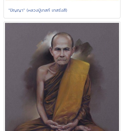
"ปัญญา" (หลวงปู่เทสก์ เทสรังสี)