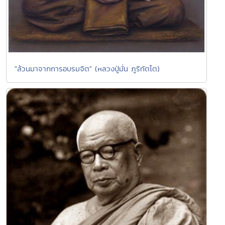
"ล้วนมาจากการอบรมจิต" (หลวงปู่มั่น ภูริทัตโต)