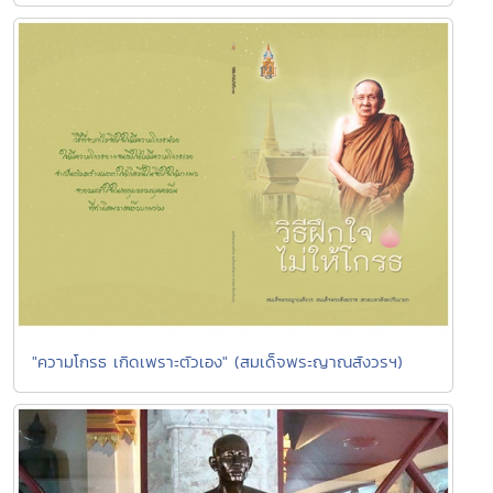
"ความโกรธ เกิดเพราะตัวเอง" (สมเด็จพระญาณสังวรฯ)