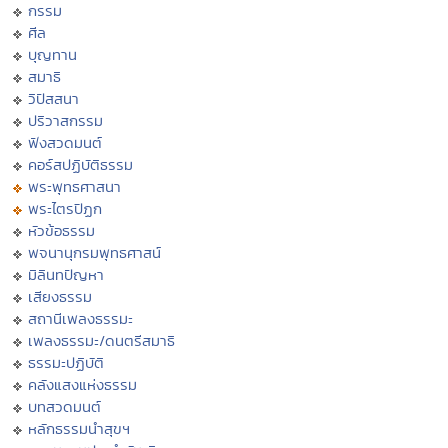
กรรม
ศีล
บุญทาน
สมาธิ
วิปัสสนา
ปริวาสกรรม
ฟังสวดมนต์
คอร์สปฏิบัติธรรม
พระพุทธศาสนา
พระไตรปิฏก
หัวข้อธรรม
พจนานุกรมพุทธศาสน์
มิลินทปัญหา
เสียงธรรม
สถานีเพลงธรรมะ
เพลงธรรมะ/ดนตรีสมาธิ
ธรรมะปฏิบัติ
คลังแสงแห่งธรรม
บทสวดมนต์
หลักธรรมนำสุขฯ