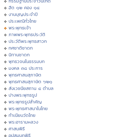
กรรมฐานประจำวันเกิด
ฮีต ๑๒ คอง ๑๔
งานบุญประจำปี
ประเพณีทั่วไทย
พระพุทธเจ้า
ภาพพระพุทธประวัติ
ประวัติพระพุทธสาวก
ทศชาติชาดก
นิทานชาดก
พุทธวจนในธรรมบท
มงคล ๓๘ ประการ
พุทธศาสนสุภาษิต
พุทธศาสนสุภาษิต ๖๒๑
สังเวชนียสถาน ๔ ตำบล
ปางพระพุทธรูป
พระพุทธรูปสำคัญ
พระพุทธศาสนาในไทย
ทำเนียบวัดไทย
พระอารามหลวง
ศาสนพิธี
อุปสมบทพิธี