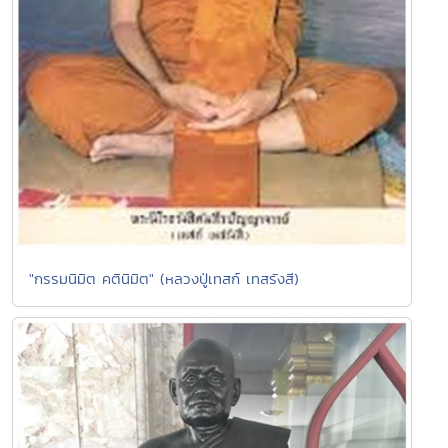
"กรรมนิมิต คตินิมิต" (หลวงปู่เทสก์ เทสรังสี)