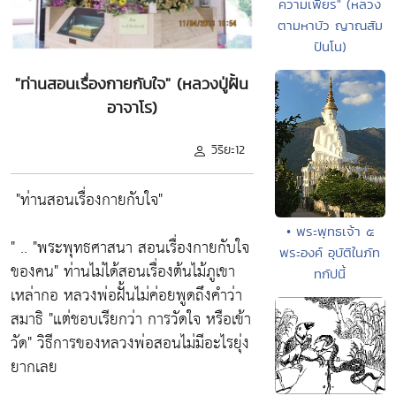
ความเพียร" (หลวง
ตามหาบัว ญาณสัม
ปันโน)
"ท่านสอนเรื่องกายกับใจ" (หลวงปู่ฝั้น
อาจาโร)
วิริยะ12
"ท่านสอนเรื่องกายกับใจ"
• พระพุทธเจ้า ๕
" ..
"พระพุทธศาสนา สอนเรื่องกายกับใจ
พระองค์ อุบัติในภัท
ของคน"
ท่านไม่ได้สอนเรื่องต้นไม้ภูเขา
ทกัปนี้
เหล่ากอ หลวงพ่อฝั้นไม่ค่อยพูดถึงคำว่า
สมาธิ
"แต่ชอบเรียกว่า การวัดใจ หรือเข้า
วัด"
วิธีการของหลวงพ่อสอนไม่มีอะไรยุ่ง
ยากเลย