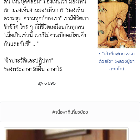
ตน เห็นบุคคลอื่น"
มองเห็นเรา มองเห็น
เขา มองเห็นงานมองเห็นการ
"มองเห็น
ความสุข ความทุกข์ของเรา"
เรามีชีวิตเรา
รักชีวิต ใคร ๆ ก็มีชีวิตเหมือนกันทุกคน
"เมื่อเป็นเช่นนี้ เราก็ไม่ควรเบียดเบียนซึ่ง
กันและกันซี"
.. "
• "เข้าถึงพุทธธรรม
"ชีวประวัติและปฏิปทา"
ด้วยใจ" (หลวงปู่ชา
ของพระอาจารย์ฝั้น อาจาโร
สุภทฺโท)
6,690
#เนื้อหาที่เกี่ยวข้อง