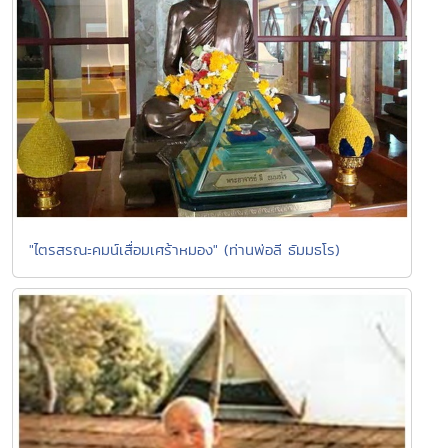
"ไตรสรณะคมน์เสื่อมเศร้าหมอง" (ท่านพ่อลี ธัมมธโร)