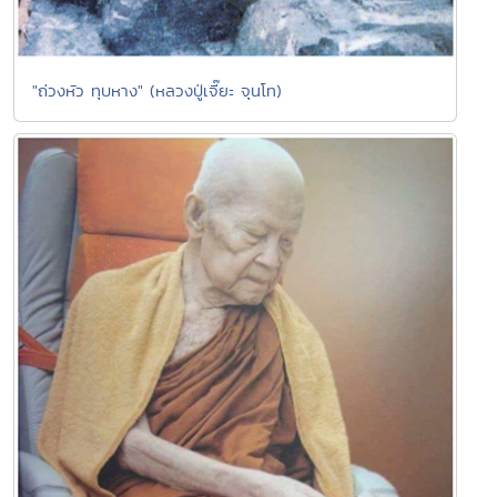
"ถ่วงหัว ทุบหาง" (หลวงปู่เจี๊ยะ จุนโท)