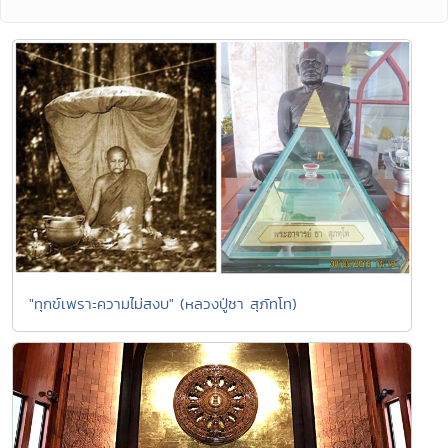
"ทุกข์เพราะความไม่สงบ" (หลวงปู่ชา สุภัทโท)