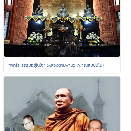
"พุทโธ ธรรมอยู่ในใจ" (หลวงตามหาบัว ญาณสัมปันโน)