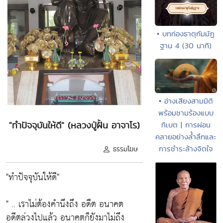
• บทท่องธาตุกัมมัฏ
ฐาน 4 (30 นาที)
• อ่างเสียงสามมิติ
พร้อมชามร้องแบบ
"ทำปัจจุบันให้ดี" (หลวงปู่ฝั้น อาจาโร)
ทิเบต | การผ่อน
คลายอย่างล้ำลึกและ
การชำระล้างจิตใจ
ธรรมโฆษ
"ทำปัจจุบันให้ดี"
" .. เราไม่ต้องคำนึงถึง อดืต อนาคต
อดีตล่วงไปแล้ว อนาคตก็ยังมาไม่ถึง