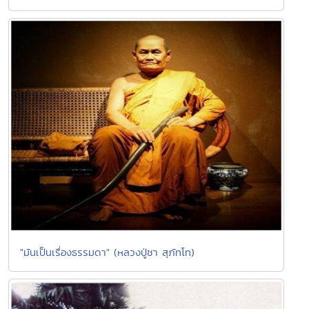
"มันเป็นเรื่องธรรมดา" (หลวงปู่ชา สุภัทโท)