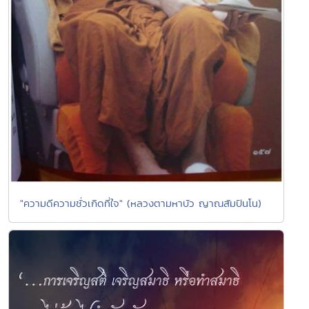
"ความดีความชั่วเกิดที่ใจ" (หลวงตามหาบัว ญาณสัมปันโน)