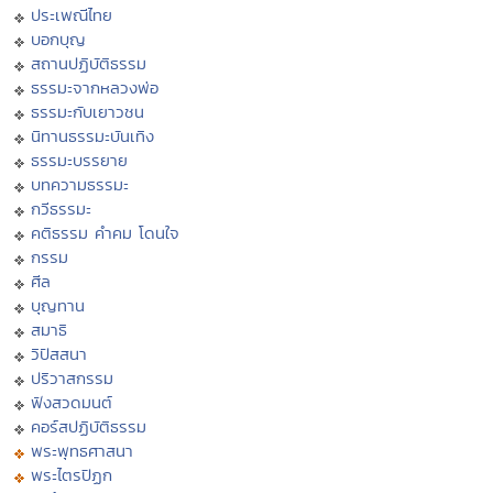
ประเพณีไทย
บอกบุญ
สถานปฏิบัติธรรม
ธรรมะจากหลวงพ่อ
ธรรมะกับเยาวชน
นิทานธรรมะบันเทิง
ธรรมะบรรยาย
บทความธรรมะ
กวีธรรมะ
คติธรรม คำคม โดนใจ
กรรม
ศีล
บุญทาน
สมาธิ
วิปัสสนา
ปริวาสกรรม
ฟังสวดมนต์
คอร์สปฏิบัติธรรม
พระพุทธศาสนา
พระไตรปิฏก