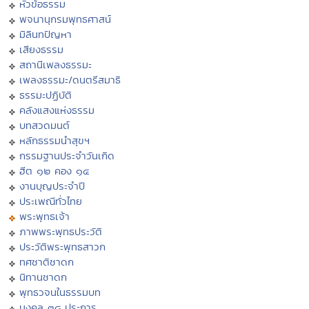
หัวข้อธรรม
พจนานุกรมพุทธศาสน์
มิลินทปัญหา
เสียงธรรม
สถานีเพลงธรรมะ
เพลงธรรมะ/ดนตรีสมาธิ
ธรรมะปฏิบัติ
คลังแสงแห่งธรรม
บทสวดมนต์
หลักธรรมนำสุขฯ
กรรมฐานประจำวันเกิด
ฮีต ๑๒ คอง ๑๔
งานบุญประจำปี
ประเพณีทั่วไทย
พระพุทธเจ้า
ภาพพระพุทธประวัติ
ประวัติพระพุทธสาวก
ทศชาติชาดก
นิทานชาดก
พุทธวจนในธรรมบท
มงคล ๓๘ ประการ