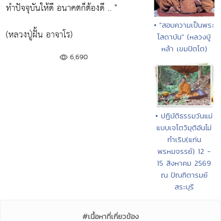
ทำปัจจุบันให้ดี อนาคตก็ต้องดี .. "
• "สอบความเป็นพระ
(หลวงปู่ฝั้น อาจาโร)
โสดาบัน" (หลวงปู่
หล้า เขมปัตโต)
6,690
• ปฏิบัติธรรมวันแม่
แบบเจโตวิมุติอันไม่
กำเริบ(แก่น
พรหมจรรย์) 12 -
15 สิงหาคม 2569
ณ ปัณฑิตารมย์
สระบุรี
#เนื้อหาที่เกี่ยวข้อง