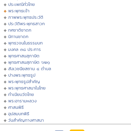
ประเพณีทั่วไทย
พระพุทธเจ้า
ภาพพระพุทธประวัติ
ประวัติพระพุทธสาวก
ทศชาติชาดก
นิทานชาดก
พุทธวจนในธรรมบท
มงคล ๓๘ ประการ
พุทธศาสนสุภาษิต
พุทธศาสนสุภาษิต ๖๒๑
สังเวชนียสถาน ๔ ตำบล
ปางพระพุทธรูป
พระพุทธรูปสำคัญ
พระพุทธศาสนาในไทย
ทำเนียบวัดไทย
พระอารามหลวง
ศาสนพิธี
อุปสมบทพิธี
วันสำคัญทางศาสนา