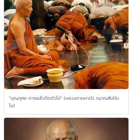
"บุญกุศล ตายแล้วติดตัวไป" (หลวงตามหาบัว ญาณสัมปัน
โน)