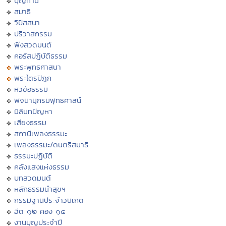
บุญทาน
สมาธิ
วิปัสสนา
ปริวาสกรรม
ฟังสวดมนต์
คอร์สปฏิบัติธรรม
พระพุทธศาสนา
พระไตรปิฏก
หัวข้อธรรม
พจนานุกรมพุทธศาสน์
มิลินทปัญหา
เสียงธรรม
สถานีเพลงธรรมะ
เพลงธรรมะ/ดนตรีสมาธิ
ธรรมะปฏิบัติ
คลังแสงแห่งธรรม
บทสวดมนต์
หลักธรรมนำสุขฯ
กรรมฐานประจำวันเกิด
ฮีต ๑๒ คอง ๑๔
งานบุญประจำปี