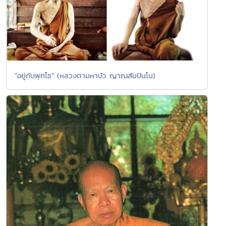
"อยู่กับพุทโธ" (หลวงตามหาบัว ญาณสัมปันโน)