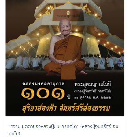
"ความเมตตาของหลวงปู่มั่น ภูริทัตโต" (หลวงปู่จันทร์ศรี จัน
ททีโป)