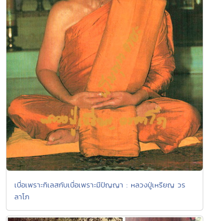
เบื่อเพราะกิเลสกับเบื่อเพราะมีปัญญา : หลวงปู่เหรียญ วร
ลาโภ