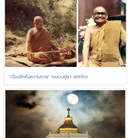
"เรื่องนึกถึงความตาย" (หลวงปู่ชา สุภัทโท)