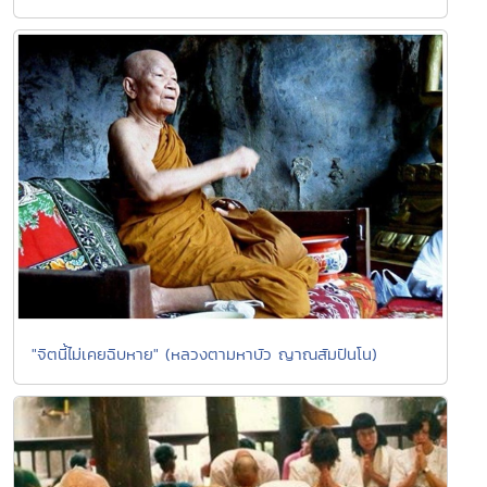
"จิตนี้ไม่เคยฉิบหาย" (หลวงตามหาบัว ญาณสัมปันโน)