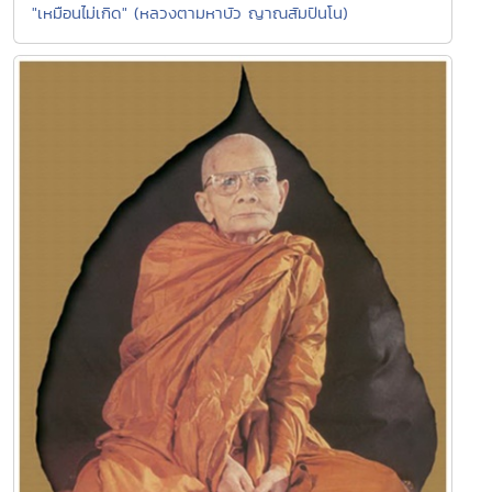
"เหมือนไม่เกิด" (หลวงตามหาบัว ญาณสัมปันโน)