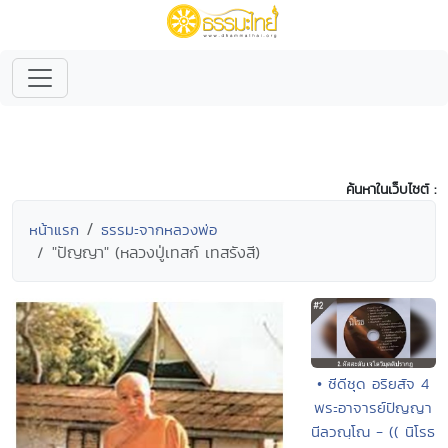
ค้นหาในเว็บไซต์ :
หน้าแรก
ธรรมะจากหลวงพ่อ
"ปัญญา" (หลวงปู่เทสก์ เทสรังสี)
• ซีดีชุด อริยสัจ 4
พระอาจารย์ปัญญา
นีลวณฺโณ - (( นิโรธ