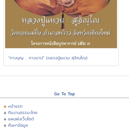
"ทางบุญ .. ทางบาป" (หลวงปู่แหวน สุจิณโณ)
Go To Top
หน้าแรก
ทีมงานธรรมะไทย
แผนผังเว็บไซต์
ค้นหาข้อมูล