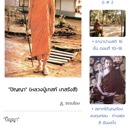
)) # 2
• อานาปานสติ 16
ขั้น ตอนที่ 10-18
"ปัญญา" (หลวงปู่เทสก์ เทสรังสี)
ธรรมโฆษ
• อยากได้บุญต้อง
ลงทุนก่อน : ท่านพ่อ
"ปัญญา"
ลี ธัมมธโร