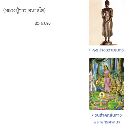
(หลวงปู่ขาว อนาลโย)
6,695
• ๑๕.ปางถวายเนตร
• วันสำคัญในทาง
พระพุทธศาสนา