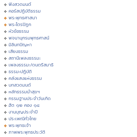
ฟังสวดมนต์
คอร์สปฏิบัติธรรม
พระพุทธศาสนา
พระไตรปิฏก
หัวข้อธรรม
พจนานุกรมพุทธศาสน์
มิลินทปัญหา
เสียงธรรม
สถานีเพลงธรรมะ
เพลงธรรมะ/ดนตรีสมาธิ
ธรรมะปฏิบัติ
คลังแสงแห่งธรรม
บทสวดมนต์
หลักธรรมนำสุขฯ
กรรมฐานประจำวันเกิด
ฮีต ๑๒ คอง ๑๔
งานบุญประจำปี
ประเพณีทั่วไทย
พระพุทธเจ้า
ภาพพระพุทธประวัติ