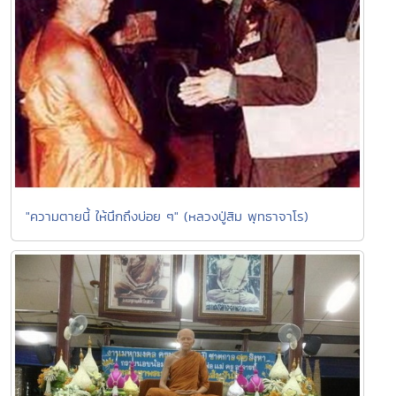
"ความตายนี้ ให้นึกถึงบ่อย ๆ" (หลวงปู่สิม พุทธาจาโร)