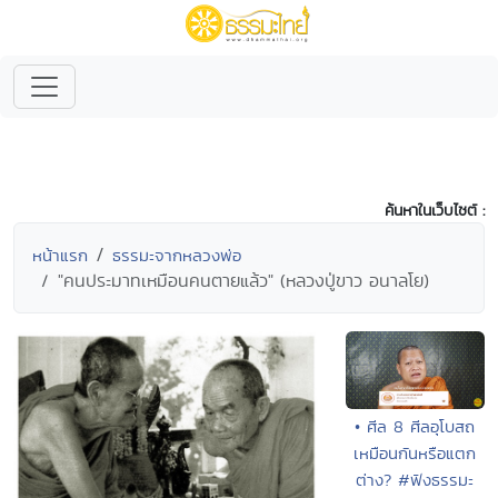
ค้นหาในเว็บไซต์ :
หน้าแรก
ธรรมะจากหลวงพ่อ
"คนประมาทเหมือนคนตายแล้ว" (หลวงปู่ขาว อนาลโย)
• ศีล 8 ศีลอุโบสถ
เหมือนกันหรือแตก
ต่าง? #ฟังธรรมะ