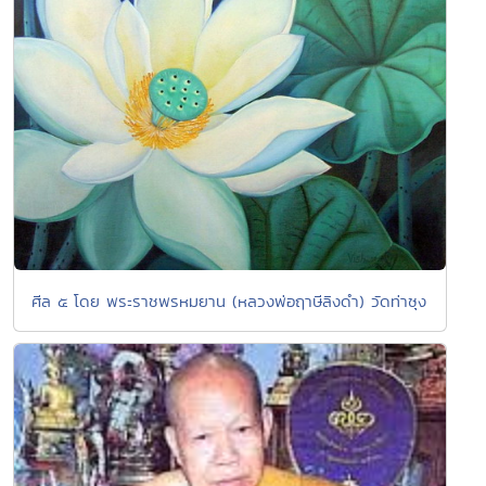
ศีล ๕ โดย พระราชพรหมยาน (หลวงพ่อฤาษีลิงดำ) วัดท่าซุง