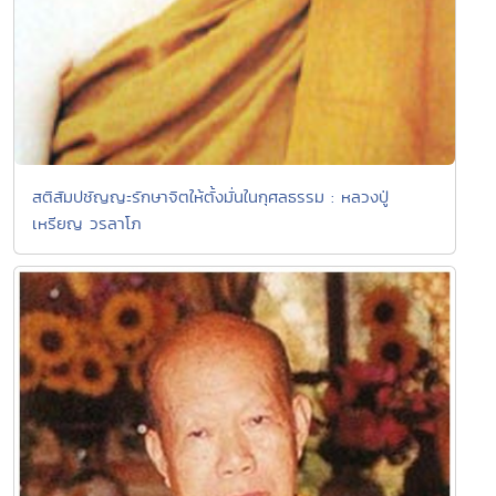
สติสัมปชัญญะรักษาจิตให้ตั้งมั่นในกุศลธรรม : หลวงปู่
เหรียญ วรลาโภ