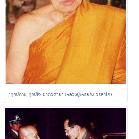
"ทุกข์กาย ทุกข์ใจ ฆ่าตัวตาย" (หลวงปู่เหรียญ วรลาโภ)