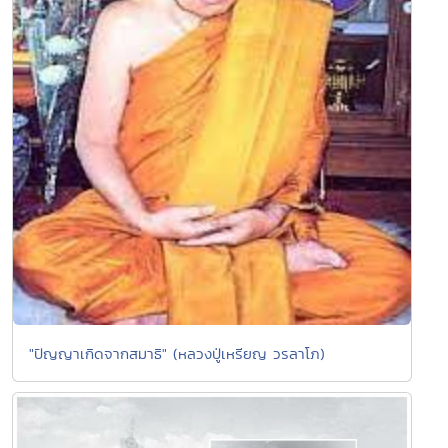
"ปัญญาเกิดจากสมาธิ" (หลวงปู่เหรียญ วรลาโภ)