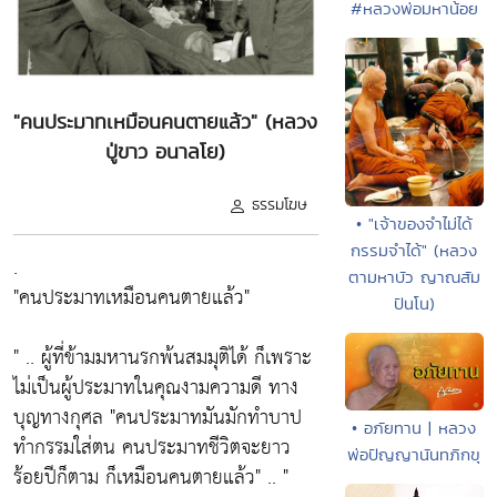
#หลวงพ่อมหาน้อย
"คนประมาทเหมือนคนตายแล้ว" (หลวง
ปู่ขาว อนาลโย)
ธรรมโฆษ
• "เจ้าของจำไม่ได้
กรรมจำได้" (หลวง
.
ตามหาบัว ญาณสัม
"คนประมาทเหมือนคนตายแล้ว"
ปันโน)
" .. ผู้ที่ข้ามมหานรกพ้นสมมุติได้ ก็เพราะ
ไม่เป็นผู้ประมาทในคุณงามความดี ทาง
บุญทางกุศล "คนประมาทมันมักทำบาป
• อภัยทาน | หลวง
ทำกรรมใส่ตน คนประมาทชีวิตจะยาว
พ่อปัญญานันทภิกขุ
ร้อยปีก็ตาม ก็เหมือนคนตายแล้ว" .. "