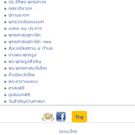
ประวัติพระพุทธสาวก
ทศชาติชาดก
นิทานชาดก
พุทธวจนในธรรมบท
มงคล ๓๘ ประการ
พุทธศาสนสุภาษิต
พุทธศาสนสุภาษิต ๖๒๑
สังเวชนียสถาน ๔ ตำบล
ปางพระพุทธรูป
พระพุทธรูปสำคัญ
พระพุทธศาสนาในไทย
ทำเนียบวัดไทย
พระอารามหลวง
ศาสนพิธี
อุปสมบทพิธี
วันสำคัญทางศาสนา
Eng
ธรรมะไทย