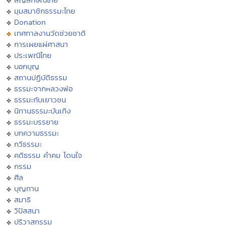
มุมสมาชิกธรรมะไทย
Donation
เทศกาลงานวัดช่วยชาติ
การเผยแผ่ศาสนา
ประเพณีไทย
บอกบุญ
สถานปฏิบัติธรรม
ธรรมะจากหลวงพ่อ
ธรรมะกับเยาวชน
นิทานธรรมะบันเทิง
ธรรมะบรรยาย
บทความธรรมะ
กวีธรรมะ
คติธรรม คำคม โดนใจ
กรรม
ศีล
บุญทาน
สมาธิ
วิปัสสนา
ปริวาสกรรม