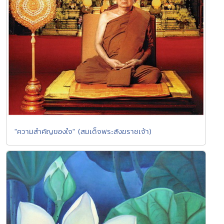
"ความสำคัญของใจ" (สมเด็จพระสังฆราชเจ้า)