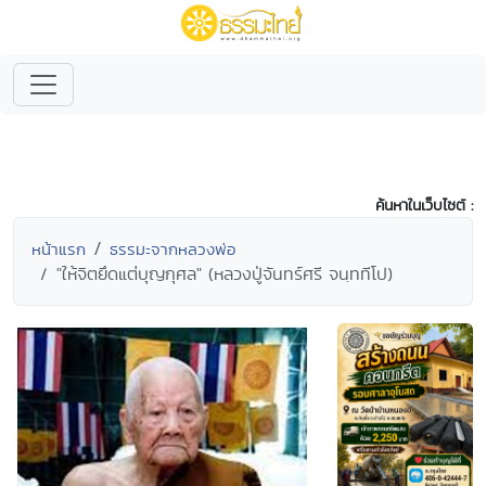
ค้นหาในเว็บไซต์ :
หน้าแรก
ธรรมะจากหลวงพ่อ
"ให้จิตยึดแต่บุญกุศล" (หลวงปู่จันทร์ศรี จนฺททีโป)