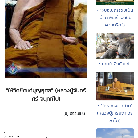
• ✨ขอเชิญร่วมเป็น
เจ้าภาพสร้างถนน
คอนกรีต✨
• เหตุใดจึงห้ามฆ่า
"ให้จิตยึดแต่บุญกุศล" (หลวงปู่จันทร์
ศรี จนฺททีโป)
• "ให้รู้จักจุดหมาย"
(หลวงปู่เหรียญ วร
ธรรมโฆษ
ลาโภ)
.