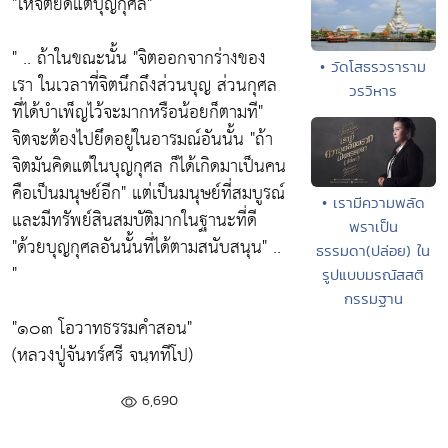
"ให้จิตยึดแต่บุญกุศล"
" .. ถ้าในขณะนั้น "จิตออกจากร่างของ
• วัดโสธรวราราม
เรา ในเวลาที่จิตนึกถึงส่วนบุญ ส่วนกุศล
วรวิหาร
ที่ได้บำเพ็ญไว้จะมากหรือน้อยก็ตามที"
จิตจะต้องไปยึดอยู่ในอารมณ์อันนั้น "ถ้า
จิตมันคิดแต่ในบุญกุศล ก็ได้เกิดมาเป็นคน
คือเป็นมนุษย์อีก" แต่เป็นมนุษย์ที่สมบูรณ์
• เรามีความพลัด
และมีทรัพย์สินสมบัติมากในฐานะที่ดี
พราเป็น
"ด้วยบุญกุศลอันนั้นที่ได้ตามสนับสนุน" ..
ธรรมดา(ปล่อย) ใน
"
รูปแบบมรณัสสติ
กรรมฐาน
"๑๐๓ โอวาทธรรมคำสอน"
(หลวงปู่จันทร์ศรี จนฺททีโป)
6,690