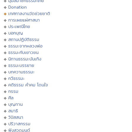
มุมสมาชิกธรรมะไทย
Donation
เทศกาลงานวัดช่วยชาติ
การเผยแผ่ศาสนา
ประเพณีไทย
บอกบุญ
สถานปฏิบัติธรรม
ธรรมะจากหลวงพ่อ
ธรรมะกับเยาวชน
นิทานธรรมะบันเทิง
ธรรมะบรรยาย
บทความธรรมะ
กวีธรรมะ
คติธรรม คำคม โดนใจ
กรรม
ศีล
บุญทาน
สมาธิ
วิปัสสนา
ปริวาสกรรม
ฟังสวดมนต์