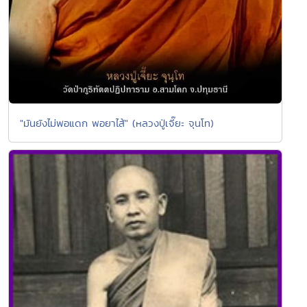
"มันยังไม่พอแดก พอยาไส้" (หลวงปู่เจี๊ยะ จุนโท)