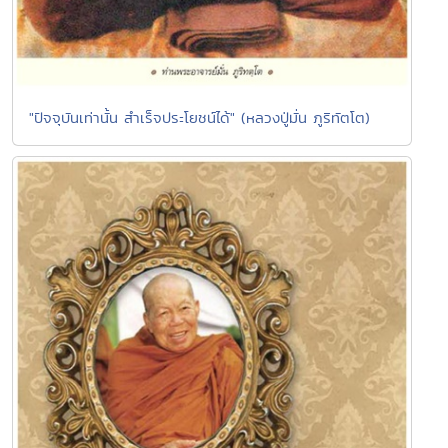
"ปัจจุบันเท่านั้น สำเร็จประโยชน์ได้" (หลวงปู่มั่น ภูริทัตโต)