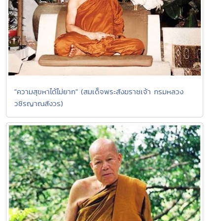
"ความสุขหาได้ไม่ยาก" (สมเด็จพระสังฆราชเจ้า กรมหลวง
วชิรญาณสังวร)