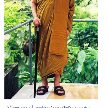
"เป็นสุขตลอด สม่ำเสมอไปเลย" (หลวงปู่เหรียญ วรลาใภ)