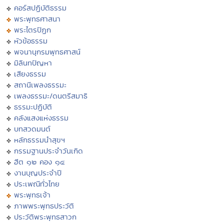
คอร์สปฏิบัติธรรม
พระพุทธศาสนา
พระไตรปิฏก
หัวข้อธรรม
พจนานุกรมพุทธศาสน์
มิลินทปัญหา
เสียงธรรม
สถานีเพลงธรรมะ
เพลงธรรมะ/ดนตรีสมาธิ
ธรรมะปฏิบัติ
คลังแสงแห่งธรรม
บทสวดมนต์
หลักธรรมนำสุขฯ
กรรมฐานประจำวันเกิด
ฮีต ๑๒ คอง ๑๔
งานบุญประจำปี
ประเพณีทั่วไทย
พระพุทธเจ้า
ภาพพระพุทธประวัติ
ประวัติพระพุทธสาวก