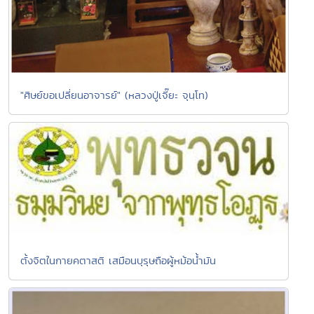
"ศิษย์ขอเปลี่ยนอาจารย์" (หลวงปู่เจี๊ยะ จุนฺโท)
ตั้งจิตในกายคตาสติ เสมือนบุรุษถือผู้หม้อน้ำมัน