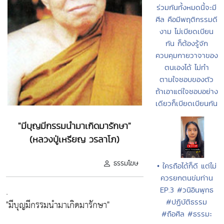
ร่วมกันทั้งหมดนี้จะมี
ศีล คือมีพฤติกรรมดี
งาม ไม่เบียดเบียน
กัน ก็ต้องรู้จัก
ควบคุมกายวาจาของ
ตนเองได้ ไม่ทำ
ตามใจชอบของตัว
ถ้าเอาแต่ใจชอบอย่าง
เดียวก็เบียดเบียนกัน
"มีบุญมีกรรมนำมาเกิดมารักษา"
(หลวงปู่เหรียญ วรลาโภ)
ธรรมโฆษ
• ใครถือได้ก็ดี แต่ไม่
ควรยกตนข่มท่าน
.
EP.3 #วนิอินพุทธ
#ปฏิบัติธรรม
"มีบุญมีกรรมนำมาเกิดมารักษา"
#ถือศีล #ธรรมะ