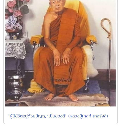
"ผู้มีชีวิตอยู่ด้วยปัญญาเป็นของดี" (หลวงปู่เทสก์ เทสรังสี)