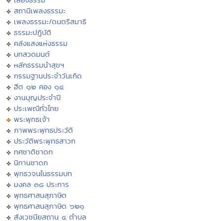
สถานีเพลงธรรมะ
เพลงธรรมะ/ดนตรีสมาธิ
ธรรมะปฏิบัติ
คลังแสงแห่งธรรม
บทสวดมนต์
หลักธรรมนำสุขฯ
กรรมฐานประจำวันเกิด
ฮีต ๑๒ คอง ๑๔
งานบุญประจำปี
ประเพณีทั่วไทย
พระพุทธเจ้า
ภาพพระพุทธประวัติ
ประวัติพระพุทธสาวก
ทศชาติชาดก
นิทานชาดก
พุทธวจนในธรรมบท
มงคล ๓๘ ประการ
พุทธศาสนสุภาษิต
พุทธศาสนสุภาษิต ๖๒๑
สังเวชนียสถาน ๔ ตำบล