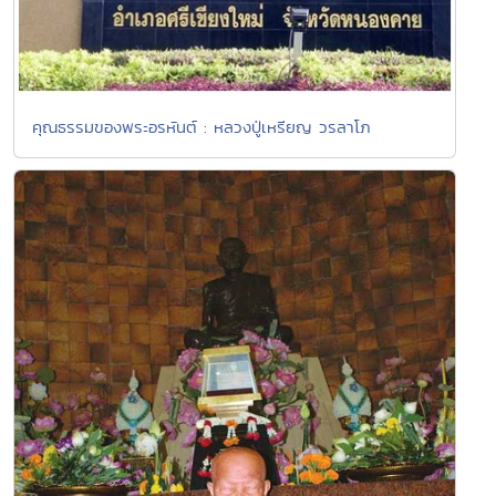
คุณธรรมของพระอรหันต์ : หลวงปู่เหรียญ วรลาโภ