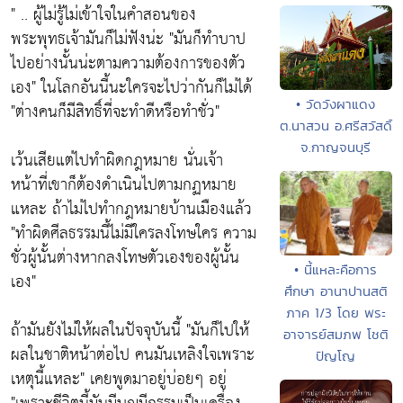
" .. ผู้ไม่รู้ไม่เข้าใจในคำสอนของ
พระพุทธเจ้ามันก็ไม่ฟังน่ะ "มันก็ทำบาป
ไปอย่างนั้นน่ะตามความต้องการของตัว
เอง" ในโลกอันนี้นะใครจะไปว่ากันก็ไม่ได้
• วัดวังผาแดง
"ต่างคนก็มีสิทธิ์ที่จะทำดีหรือทำชั่ว"
ต.นาสวน อ.ศรีสวัสดิ์
จ.กาญจนบุรี
เว้นเสียแต่ไปทำผิดกฎหมาย นั่นเจ้า
หน้าที่เขาก็ต้องดำเนินไปตามกฏหมาย
แหละ ถ้าไม่ไปทำกฎหมายบ้านเมืองแล้ว
"ทำผิดศีลธรรมนี้ไม่มีใครลงโทษใคร ความ
ชั่วผู้นั้นต่างหากลงโทษตัวเองของผู้นั้น
• นี้แหละคือการ
เอง"
ศึกษา อานาปานสติ
ภาค 1/3 โดย พระ
ถ้ามันยังไม่ให้ผลในปัจจุบันนี้ "มันก็ไปให้
อาจารย์สมภพ โชติ
ผลในชาติหน้าต่อไป คนมันเหลิงใจเพราะ
ปัญโญ
เหตุนี้แหละ" เคยพูดมาอยู่บ่อยๆ อยู่