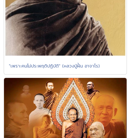
"เพราะคนไม่ประพฤติปฏิบัติ" (หลวงปู่ฝั้น อาจาโร)