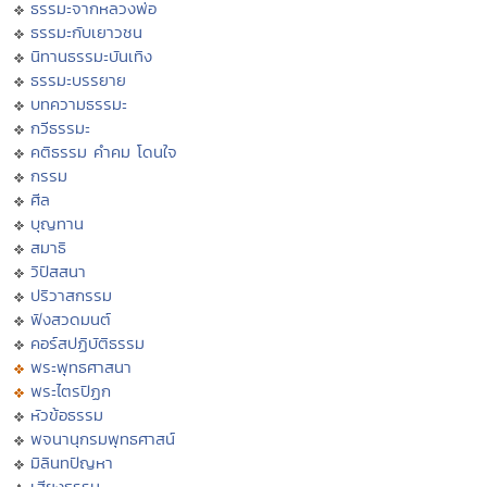
ธรรมะจากหลวงพ่อ
ธรรมะกับเยาวชน
นิทานธรรมะบันเทิง
ธรรมะบรรยาย
บทความธรรมะ
กวีธรรมะ
คติธรรม คำคม โดนใจ
กรรม
ศีล
บุญทาน
สมาธิ
วิปัสสนา
ปริวาสกรรม
ฟังสวดมนต์
คอร์สปฏิบัติธรรม
พระพุทธศาสนา
พระไตรปิฏก
หัวข้อธรรม
พจนานุกรมพุทธศาสน์
มิลินทปัญหา
เสียงธรรม