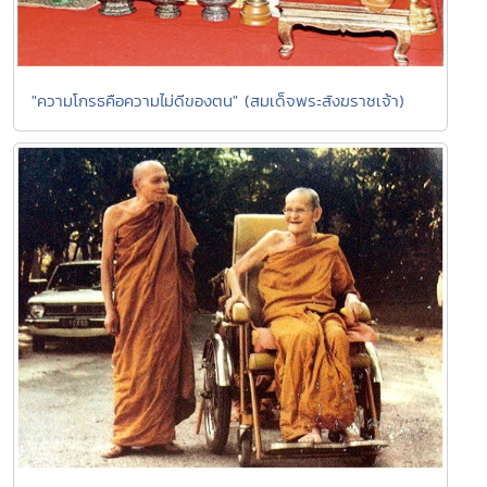
"ความโกรธคือความไม่ดีของตน" (สมเด็จพระสังฆราชเจ้า)