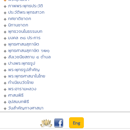
ภาพพระพุทธประวัติ
ประวัติพระพุทธสาวก
ทศชาติชาดก
นิทานชาดก
พุทธวจนในธรรมบท
มงคล ๓๘ ประการ
พุทธศาสนสุภาษิต
พุทธศาสนสุภาษิต ๖๒๑
สังเวชนียสถาน ๔ ตำบล
ปางพระพุทธรูป
พระพุทธรูปสำคัญ
พระพุทธศาสนาในไทย
ทำเนียบวัดไทย
พระอารามหลวง
ศาสนพิธี
อุปสมบทพิธี
วันสำคัญทางศาสนา
Eng