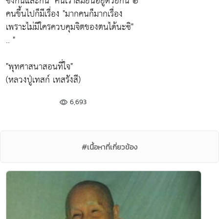
ซึ่งกันและกัน" คนเราสมัยนี้อยู่ด้วยกัน ๒
คนขึ้นไปก็มีเรื่อง "มากคนก็มากเรื่อง
เพราะไม่มีใครควบคุมจิตของตนได้นะซิ"
.. "
"พุทศาสนาสอนที่ใจ"
(หลวงปู่เทสก์ เทสรังสี)
6,693
#เนื้อหาที่เกี่ยวข้อง