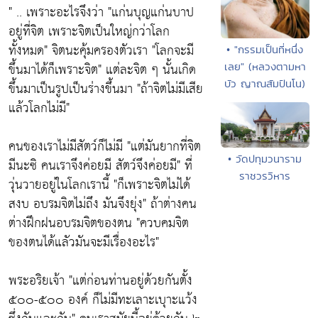
" .. เพราะอะไรจึงว่า "แก่นบุญแก่นบาป
อยู่ที่จิต เพราะจิตเป็นใหญ่กว่าโลก
ทั้งหมด" จิตนะคุ้มครองตัวเรา "โลกจะมี
• "กรรมเป็นที่หนึ่ง
ขึ้นมาได้ก็เพราะจิต" แต่ละจิต ๆ นั้นเกิด
เลย" (หลวงตามหา
บัว ญาณสัมปันโน)
ขึ้นมาเป็นรูปเป็นร่างขึ้นมา "ถ้าจิตไม่มีเสีย
แล้วโลกไม่มี"
คนของเราไม่มีสัตว์ก็ไม่มี "แต่มันยากที่จิต
• วัดปทุมวนาราม
มีนะซิ คนเราจึงค่อยมี สัตว์จึงค่อยมี" ที่
ราชวรวิหาร
วุ่นวายอยู่ในโลกเรานี้ "ก็เพราะจิตไม่ได้
สงบ อบรมจิตไม่ถึง มันจึงยุ่ง" ถ้าต่างคน
ต่างฝึกฝนอบรมจิตของตน "ควบคมจิต
ของตนได้แลัวมันจะมีเรื่องอะไร"
พระอริยเจ้า "แต่ก่อนท่านอยู่ด้วยกันตั้ง
๕๐๐-๕๐๐ องค์ ก็ไม่มีทะเลาะเบุาะแว้ง