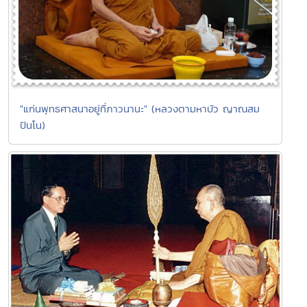
"แก่นพุทธศาสนาอยู่ที่ภาวนานะ" (หลวงตามหาบัว ญาณสม
ปันโน)