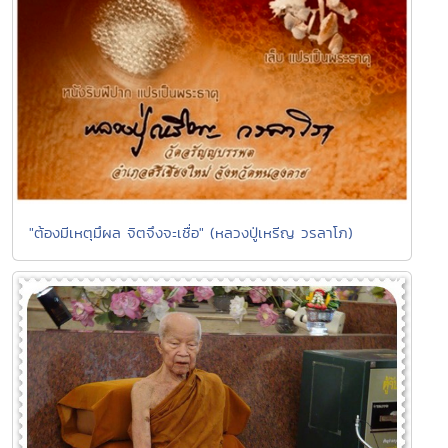
"ต้องมีเหตุมึผล จิตจึงจะเชื่อ" (หลวงปู่เหรีญ วรลาโภ)