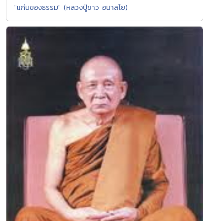
"แก่นของธรรม" (หลวงปู่ขาว อนาลโย)