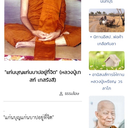
นนทบุรี
• นิทานอีสป...พ่อค้า
เกลือกับลา
"แก่นบุญแก่นบาปอยู่ที่จิต" (หลวงปู่เท
• อานิสงส์การให้ทาน
สก์ เทสรังสี)
หลวงปู่เหรียญ วร
ลาโภ
ธรรมโฆษ
.
"แก่นบุญแก่นบาปอยู่ที่จิต"