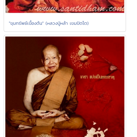
"ขุมทรัพย์เบื้องต้น" (หลวงปู่หล้า เขมปัตโต)