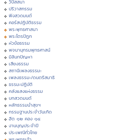
วิปัสสนา
ปริวาสกรรม
ฟังสวดมนต์
คอร์สปฏิบัติธรรม
พระพุทธศาสนา
พระไตรปิฏก
หัวข้อธรรม
พจนานุกรมพุทธศาสน์
มิลินทปัญหา
เสียงธรรม
สถานีเพลงธรรมะ
เพลงธรรมะ/ดนตรีสมาธิ
ธรรมะปฏิบัติ
คลังแสงแห่งธรรม
บทสวดมนต์
หลักธรรมนำสุขฯ
กรรมฐานประจำวันเกิด
ฮีต ๑๒ คอง ๑๔
งานบุญประจำปี
ประเพณีทั่วไทย
พระพุทธเจ้า