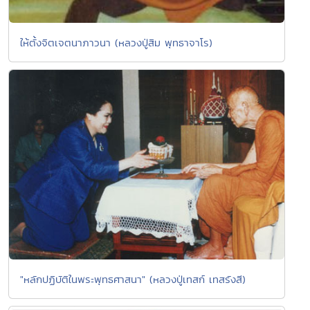
ให้ตั้งจิตเจตนาภาวนา (หลวงปู่สิม พุทธาจาโร)
"หลักปฏิบัติในพระพุทธศาสนา" (หลวงปู่เทสก์ เทสรังสี)